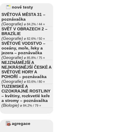
nové testy
SVĚTOVÁ MĚSTA 31 –
poznávačka
(Geografie)
ø 84.2% / 44 ×
SVĚT V OBRAZECH 2 –
BRAZÍLIE
(Geografie)
ø 82.6% / 50 ×
SVĚTOVÉ VODSTVO –
oceány, moře, řeky a
jezera – poznávačka
(Geografie)
ø 85.8% / 75 ×
NEJZNÁMĚJŠÍ A
NEJKRÁSNĚJŠÍ ČESKÉ A
SVĚTOVÉ HORY A
POHOŘÍ – poznávačka
(Geografie)
ø 83.6% / 80 ×
TUZEMSKÉ A
CIZOKRAJNÉ ROSTLINY
– květiny, rozkvetlé keře
a stromy – poznávačka
(Biologie)
ø 84.2% / 79 ×
agregace