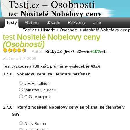
Test
i
– Osobnosti
.cz
Nositelé Nobelovy ceny
test
Testy
Piškvorky
Jiné
Vložit test
Uživatelé
Testi.cz
>
Historie
>
Osobnosti
>
Nositelé Nobelovy ceny
test
Nositelé Nobelovy ceny
(
Osobnosti
)
Autor:
RickyCZ (6
82
+10%
ø)
...
vlož.
vyzk.
vloženo 7.2.2009
Test vyzkoušen
736 krát
, průměrný výsledek je
49
%
.
.2
Nobelovu cenu za literaturu nezískal:
J.R.R. Tolkien
Winston Churchill
G.G. Marquez
Který z nositelů Nobelovy ceny se přiznal ke členství v
SS?
Nelly Sachs