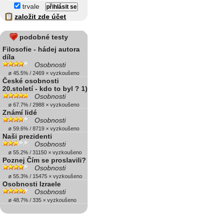
trvale
založit zde účet
podobné testy
Filosofie - hádej autora
díla
Osobnosti
ø 45.5% / 2469 × vyzkoušeno
České osobnosti
20.století - kdo to byl ? 1)
Osobnosti
ø 67.7% / 2988 × vyzkoušeno
Známí lidé
Osobnosti
ø 59.6% / 8719 × vyzkoušeno
Naši prezidenti
Osobnosti
ø 55.2% / 31150 × vyzkoušeno
Poznej Čím se proslavili?
Osobnosti
ø 55.3% / 15475 × vyzkoušeno
Osobnosti Izraele
Osobnosti
ø 48.7% / 335 × vyzkoušeno