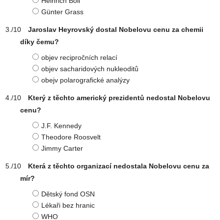
Heinrich Böll
Günter Grass
Jaroslav Heyrovský dostal Nobelovu cenu za chemii
díky čemu?
objev recipročních relací
objev sacharidových nukleoditů
obejv polarografické analýzy
Který z těchto americký prezidentů nedostal Nobelovu
cenu?
J.F. Kennedy
Theodore Roosvelt
Jimmy Carter
Která z těchto organizací nedostala Nobelovu cenu za
mír?
Dětský fond OSN
Lékaři bez hranic
WHO