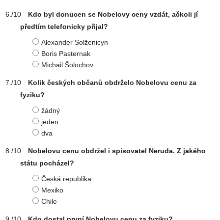
Kdo byl donucen se Nobelovy ceny vzdát, ačkoli jí
předtím telefonicky přijal?
Alexander Solženicyn
Boris Pasternak
Michail Šolochov
Kolik českých občanů obdrželo Nobelovu cenu za
fyziku?
žádný
jeden
dva
Nobelovu cenu obdržel i spisovatel Neruda. Z jakého
státu pocházel?
Česká republika
Mexiko
Chile
Kdo dostal první Nobelovu cenu za fyziku?