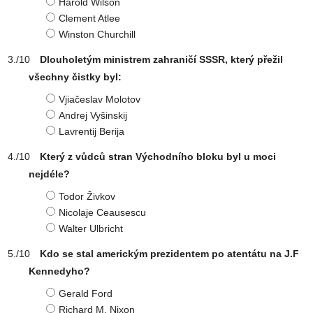
Harold Wilson
Clement Atlee
Winston Churchill
Dlouholetým ministrem zahraničí SSSR, který přežil
všechny čistky byl:
Vjiačeslav Molotov
Andrej Vyšinskij
Lavrentij Berija
Který z vůdců stran Východního bloku byl u moci
nejdéle?
Todor Živkov
Nicolaje Ceausescu
Walter Ulbricht
Kdo se stal americkým prezidentem po atentátu na J.F
Kennedyho?
Gerald Ford
Richard M. Nixon