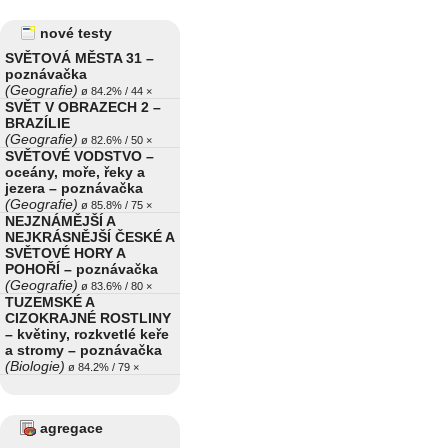
nové testy
SVĚTOVÁ MĚSTA 31 –
poznávačka
(Geografie)
ø 84.2% / 44 ×
SVĚT V OBRAZECH 2 –
BRAZÍLIE
(Geografie)
ø 82.6% / 50 ×
SVĚTOVÉ VODSTVO –
oceány, moře, řeky a
jezera – poznávačka
(Geografie)
ø 85.8% / 75 ×
NEJZNÁMĚJŠÍ A
NEJKRÁSNĚJŠÍ ČESKÉ A
SVĚTOVÉ HORY A
POHOŘÍ – poznávačka
(Geografie)
ø 83.6% / 80 ×
TUZEMSKÉ A
CIZOKRAJNÉ ROSTLINY
– květiny, rozkvetlé keře
a stromy – poznávačka
(Biologie)
ø 84.2% / 79 ×
agregace