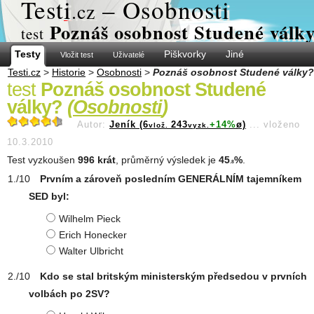
Test
i
– Osobnosti
.cz
Poznáš osobnost Studené válk
test
Testy
Piškvorky
Jiné
Vložit test
Uživatelé
Testi.cz
>
Historie
>
Osobnosti
>
Poznáš osobnost Studené války?
test
Poznáš osobnost Studené
války?
(
Osobnosti
)
Autor:
Jeník (6
243
+14%
ø)
...
vloženo
vlož.
vyzk.
10.3.2010
Test vyzkoušen
996 krát
, průměrný výsledek je
45
%
.
.8
Prvním a zároveň posledním GENERÁLNÍM tajemníkem
SED byl:
Wilhelm Pieck
Erich Honecker
Walter Ulbricht
Kdo se stal britským ministerským předsedou v prvních
volbách po 2SV?