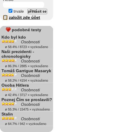
trvale
založit zde účet
podobné testy
Kdo byl kdo
Osobnosti
ø 58.4% / 8723 × vyzkoušeno
Naši prezidenti -
chronologicky
Osobnosti
ø 86.3% / 2885 × vyzkoušeno
Tomáš Garrigue Masaryk
Osobnosti
ø 58.2% / 4154 × vyzkoušeno
Osoba Hitlera
Osobnosti
ø 42.4% / 3717 × vyzkoušeno
Poznej Čím se proslavili?
Osobnosti
ø 55.3% / 15475 × vyzkoušeno
Stalin
Osobnosti
ø 64.7% / 942 × vyzkoušeno