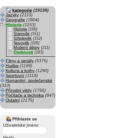
kategorie
(19138)
Jazyky
(2110)
Geografie
(1804)
Historie
(1153)
Historie
(166)
Starověk
(151)
Středověk
(152)
Novověk
(105)
Moderní dějiny
(211)
Osobnosti
(183)
Filmy a seriály
(5376)
Hudba
(1199)
Kultura a knihy
(1290)
Sportovní
(1118)
Humanitní, společenské
(310)
Přírodní vědy
(1756)
Počítače a technika
(847)
Ostatní
(2175)
Přihlaste se
Uživatelské jméno
Heslo