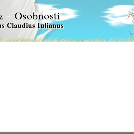
– Osobnosti
z
us Claudius Iulianus