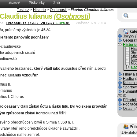
Piškvorky
Jiné
Uživatelé
Testi.cz
>
Historie
>
Osobnosti
>
Flavius Claudius Iulianus
 Claudius Iulianus
(
Osobnosti
)
or:
Tylosauurs (7
201
+18%
ø)
...
vloženo 6.9.2014
vlož.
vyzk.
át
, průměrný výsledek je
45
%
.
kate
.9
Jazyky
(
tie tento panovník pocházel?
Geograf
Historie
o-claudiovské
Hist
tie adoptivních císařů
Sta
Stř
antinovské
Nov
Mod
Oso
al jeho bratranec, který vládl jako augustus před ním a proti
Filmy a 
ec Iulianus vzbouřil?
Hudba
(
Kultura 
ius II.
Sportov
marius
Humanit
(310)
tius I. Chlorus
Přírodní
Počítače
ako ceasar v Galli získal úctu a lásku lidu, byl vojskem provolán
Ostatní
m způsobem získal kontrolu nad říší?
svého předchůdce v bitvě u Sirmia r. 360 n. l.
Přih
i vrahy, kteří jeho předchůdce úkladně zavraždili.
Uživatels
edchůdce náhle zemřel.