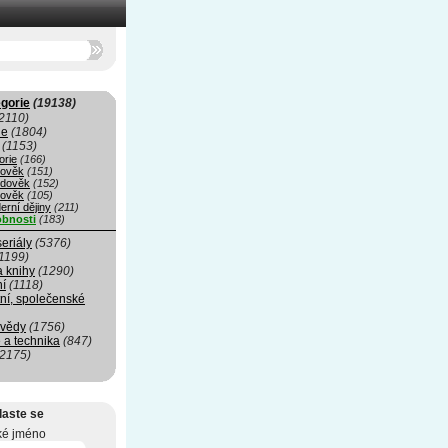
gorie
(19138)
2110)
ie
(1804)
(1153)
orie
(166)
rověk
(151)
edověk
(152)
ověk
(105)
erní dějiny
(211)
bnosti
(183)
seriály
(5376)
1199)
a knihy
(1290)
ní
(1118)
ní, společenské
 vědy
(1756)
 a technika
(847)
(2175)
laste se
ké jméno