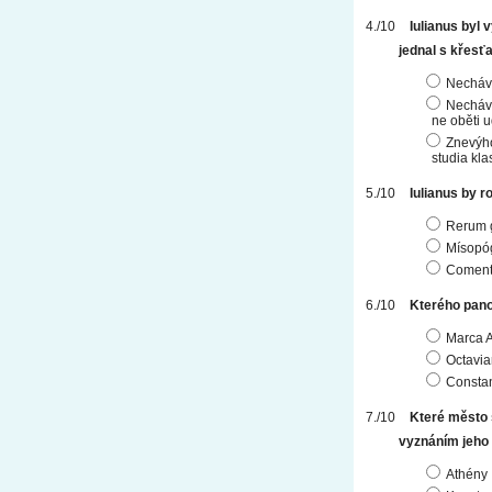
Iulianus byl
jednal s křesť
Necháva
Nechával
ne oběti u
Znevýho
studia kla
Iulianus by r
Rerum g
Mísopó
Comenta
Kterého pano
Marca A
Octavia
Constan
Které město 
vyznáním jeho
Athény