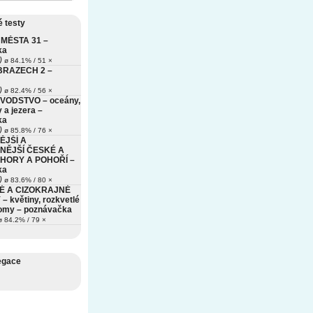
 testy
MĚSTA 31 –
ka
)
ø 84.1% / 51 ×
BRAZECH 2 –
)
ø 82.4% / 56 ×
VODSTVO – oceány,
 a jezera –
ka
)
ø 85.8% / 76 ×
ĚJŠÍ A
NĚJŠÍ ČESKÉ A
HORY A POHOŘÍ –
ka
)
ø 83.6% / 80 ×
É A CIZOKRAJNÉ
– květiny, rozkvetlé
romy – poznávačka
 84.2% / 79 ×
egace