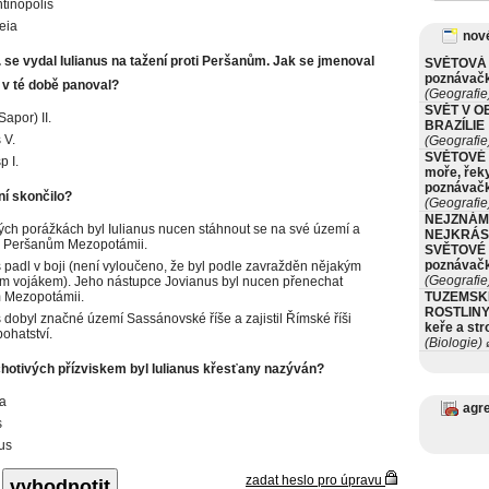
tinopolis
eia
nové
. se vydal Iulianus na tažení proti Peršanům. Jak se jmenoval
SVĚTOVÁ 
poznávač
nž v té době panoval?
(Geografie
SVĚT V O
apor) II.
BRAZÍLIE
 V.
(Geografie
SVĚTOVÉ 
 I.
moře, řeky
poznávač
ní skončilo?
(Geografie
NEJZNÁM
ých porážkách byl Iulianus nucen stáhnout se na své území a
NEJKRÁS
l Peršanům Mezopotámii.
SVĚTOVÉ 
poznávač
s padl v boji (není vyloučeno, že byl podle zavražděn nějakým
(Geografie
m vojákem). Jeho nástupce Jovianus byl nucen přenechat
 Mezopotámii.
TUZEMSK
ROSTLINY 
s dobyl značné území Sassánovské říše a zajistil Římské říši
keře a st
 bohatství.
(Biologie)
ø
hotivých přízviskem byl Iulianus křesťany nazýván?
a
agr
s
lus
zadat heslo pro úpravu