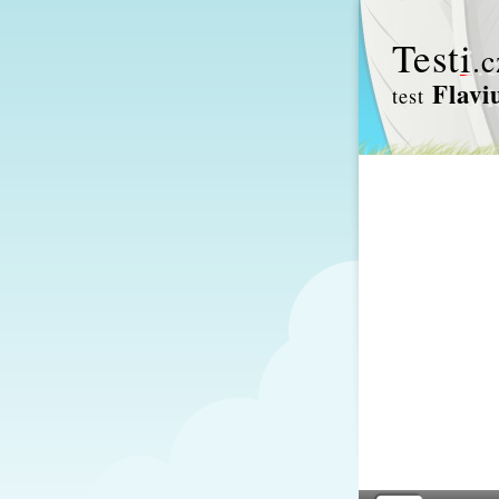
Test
i
.c
Flavi
test