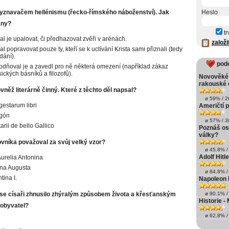
 vyznavačem hellénismu (řecko-římského náboženství). Jak
Heslo
any?
tr
l je upalovat, či předhazovat zvěři v arénách.
založi
 popravovat pouze ty, kteří se k uctívání Krista sami přiznali (tedy
dání).
pod
dňoval je a zavedl pro ně některá omezení (například zákaz
sických básníků a filozofů).
Novověké v
rakouské 
ovněž literárně činný. Které z těchto děl napsal?
ø 59% / 26
estarum libri
Američtí p
gón
ø 57% / 30
rii de bello Gallico
Poznáš os
války?
vníka považoval za svůj velký vzor?
ø 45.8% / 
Adolf Hitle
urelia Antonina
na Augusta
ø 84.8% / 
tina I.
Napoleon 
se císaři zhnusilo zhýralým způsobem života a křesťanským
ø 90.1% / 
Historie -
 obyvatel?
ø 62.8% / 