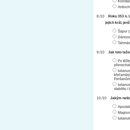
Konstan
Antioch
Roku 353 n. l
jejich král, je
Šápur (S
Dáreios
Tahmásp
Jak toto taže
Po těžk
přenecha
Iulianu
křeťanský
Peršanům
Iulianu
stabilitu i
Jakým nelic
Apostat
Magnu
Iulianu