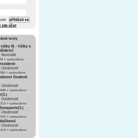
vale
t zde účet
obné testy
álky III. - Války o
dědictví
Novověk
8 × vyzkoušeno
rezidenti
Osobnosti
96 × vyzkoušeno
obnost Studené
Osobnosti
996 × vyzkoušeno
r(3.)
Osobnosti
313 × vyzkoušeno
Bonaparte(3.)
Osobnosti
543 × vyzkoušeno
 Mašínové
Osobnosti
414 × vyzkoušeno