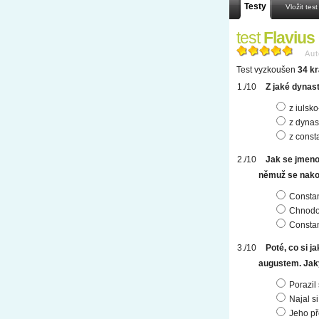
Testy
Vložit test
test
Flavius
Aut
Test vyzkoušen
34 kr
Z jaké dynas
z iulsk
z dynas
z const
Jak se jmenov
němuž se nakon
Constant
Chnodo
Constan
Poté, co si j
augustem. Jaký
Porazil 
Najal s
Jeho př