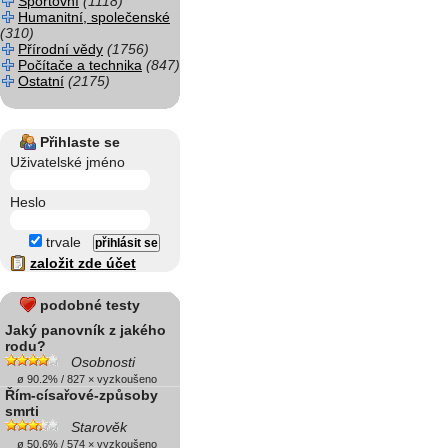
Sportovní
(1118)
Humanitní, společenské
(310)
Přírodní vědy
(1756)
Počítače a technika
(847)
Ostatní
(2175)
Přihlaste se
Uživatelské jméno
Heslo
trvale
založit zde účet
podobné testy
Jaký panovník z jakého
rodu?
Osobnosti
ø 90.2% / 827 × vyzkoušeno
Řím-císařové-způsoby
smrti
Starověk
ø 50.6% / 574 × vyzkoušeno