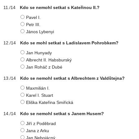
Kdo se nemohl setkat s Kateřinou II.?
Pavel I.
Petr III.
János Lybenyi
Kdo se mohl setkat s Ladislavem Pohrobkem?
Jan Hunyady
Albrecht II. Habsburský
Jan Roháč z Dubé
Kdo se nemohl setkat s Albrechtem z Valdštejna?
Maxmilián I.
Karel I. Stuart
Eliška Kateřina Smiřická
Kdo se nemohl setkat s Janem Husem?
Jiří z Poděbrad
Jana z Arku
Jan Nebojácný