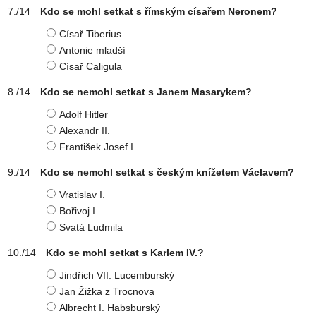
Kdo se mohl setkat s římským císařem Neronem?
Císař Tiberius
Antonie mladší
Císař Caligula
Kdo se nemohl setkat s Janem Masarykem?
Adolf Hitler
Alexandr II.
František Josef I.
Kdo se nemohl setkat s českým knížetem Václavem?
Vratislav I.
Bořivoj I.
Svatá Ludmila
Kdo se mohl setkat s Karlem IV.?
Jindřich VII. Lucemburský
Jan Žižka z Trocnova
Albrecht I. Habsburský