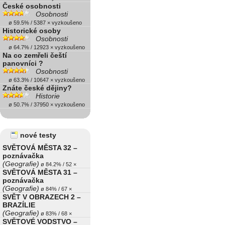
České osobnosti
Osobnosti
ø 59.5% / 5387 × vyzkoušeno
Historické osoby
Osobnosti
ø 64.7% / 12923 × vyzkoušeno
Na co zemřeli čeští
panovníci ?
Osobnosti
ø 63.3% / 10647 × vyzkoušeno
Znáte české dějiny?
Historie
ø 50.7% / 37950 × vyzkoušeno
nové testy
SVĚTOVÁ MĚSTA 32 –
poznávačka
(Geografie)
ø 84.2% / 52 ×
SVĚTOVÁ MĚSTA 31 –
poznávačka
(Geografie)
ø 84% / 67 ×
SVĚT V OBRAZECH 2 –
BRAZÍLIE
(Geografie)
ø 83% / 68 ×
SVĚTOVÉ VODSTVO –