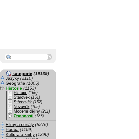
kategorie
(19139)
Jazyky
(2110)
Geografie
(1805)
Historie
(1153)
Historie
(166)
Starověk
(151)
Středověk
(152)
Novověk
(105)
Moderní dějiny
(211)
Osobnosti
(183)
Filmy a seriály
(5376)
Hudba
(1199)
Kultura a knihy
(1290)