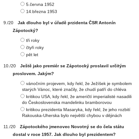
5.června 1952
14.března 1953
Jak dlouho byl v úřadě przidenta ČSR Antonín
Zápotocký?
tři roky
čtyři roky
pět let
Ještě jako premiér se Zápotocký proslavil určitým
proslovem. Jakým?
vánočním projevem, kdy řekl, že Ježíšek je symbolem
starých Vánoc, které značily, že chudí patří do chléva
kritikou USA, kdy řekl, že američtí imperialisté nasadili
do Československa mandelinku bramborovou
kritikou prezidenta Masaryka, kdy řekl, že jeho rozbití
Rakouska-Uherska bylo největší chybou v dějinách
Zápotockého jmenovec Novotný se do čela státu
dostal v roce 1957. Jak dlouho byl prezidentem?