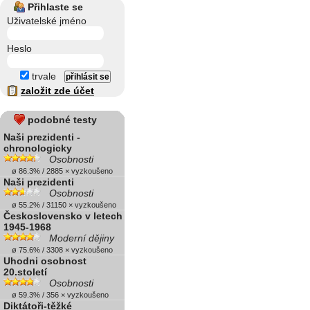
Přihlaste se
Uživatelské jméno
Heslo
trvale
založit zde účet
podobné testy
Naši prezidenti -
chronologicky
Osobnosti
ø 86.3% / 2885 × vyzkoušeno
Naši prezidenti
Osobnosti
ø 55.2% / 31150 × vyzkoušeno
Československo v letech
1945-1968
Moderní dějiny
ø 75.6% / 3308 × vyzkoušeno
Uhodni osobnost
20.století
Osobnosti
ø 59.3% / 356 × vyzkoušeno
Diktátoři-těžké