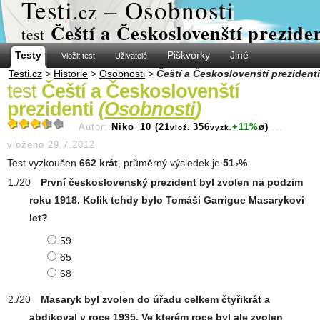
Test
i
– Osobnosti
.cz
Čeští a Českoslovenští prezide
test
Testy
Piškvorky
Jiné
Vložit test
Uživatelé
Testi.cz
>
Historie
>
Osobnosti
>
Čeští a Českoslovenští prezidenti
test
Čeští a Českoslovenští
prezidenti
(
Osobnosti
)
Autor:
Niko_10 (21
356
+11%
ø)
...
vlož.
vyzk.
vloženo 29.7.2012
Test vyzkoušen
662 krát
, průměrný výsledek je
51
%
.
.2
První československý prezident byl zvolen na podzim
roku 1918. Kolik tehdy bylo Tomáši Garrigue Masarykovi
let?
59
65
68
Masaryk byl zvolen do úřadu celkem čtyřikrát a
abdikoval v roce 1935. Ve kterém roce byl ale zvolen