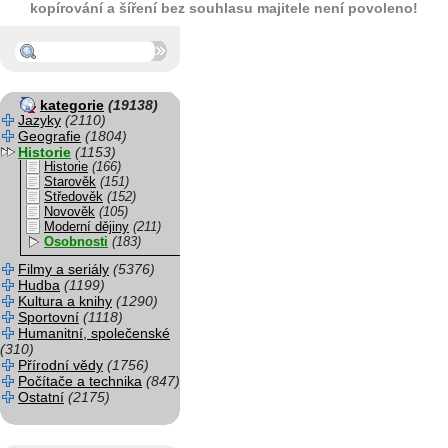
kopírování a šíření bez souhlasu majitele není povoleno!
kategorie
(19138)
Jazyky
(2110)
Geografie
(1804)
Historie
(1153)
Historie
(166)
Starověk
(151)
Středověk
(152)
Novověk
(105)
Moderní dějiny
(211)
Osobnosti
(183)
Filmy a seriály
(5376)
Hudba
(1199)
Kultura a knihy
(1290)
Sportovní
(1118)
Humanitní, společenské
(310)
Přírodní vědy
(1756)
Počítače a technika
(847)
Ostatní
(2175)