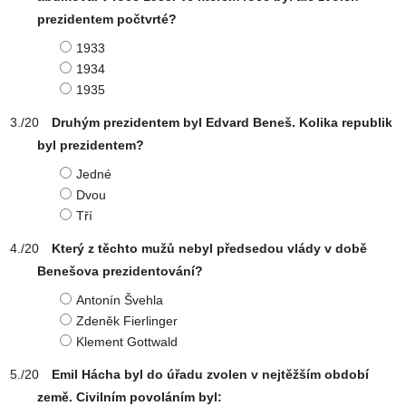
prezidentem počtvrté?
1933
1934
1935
Druhým prezidentem byl Edvard Beneš. Kolika republik
byl prezidentem?
Jedné
Dvou
Tří
Který z těchto mužů nebyl předsedou vlády v době
Benešova prezidentování?
Antonín Švehla
Zdeněk Fierlinger
Klement Gottwald
Emil Hácha byl do úřadu zvolen v nejtěžším období
země. Civilním povoláním byl: