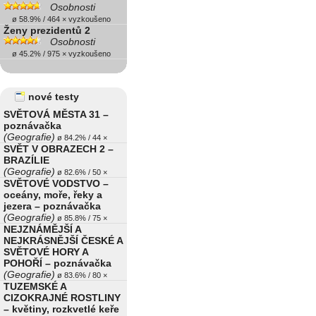
Osobnosti
ø 58.9% / 464 × vyzkoušeno
Ženy prezidentů 2
Osobnosti
ø 45.2% / 975 × vyzkoušeno
nové testy
SVĚTOVÁ MĚSTA 31 –
poznávačka
(Geografie)
ø 84.2% / 44 ×
SVĚT V OBRAZECH 2 –
BRAZÍLIE
(Geografie)
ø 82.6% / 50 ×
SVĚTOVÉ VODSTVO –
oceány, moře, řeky a
jezera – poznávačka
(Geografie)
ø 85.8% / 75 ×
NEJZNÁMĚJŠÍ A
NEJKRÁSNĚJŠÍ ČESKÉ A
SVĚTOVÉ HORY A
POHOŘÍ – poznávačka
(Geografie)
ø 83.6% / 80 ×
TUZEMSKÉ A
CIZOKRAJNÉ ROSTLINY
– květiny, rozkvetlé keře