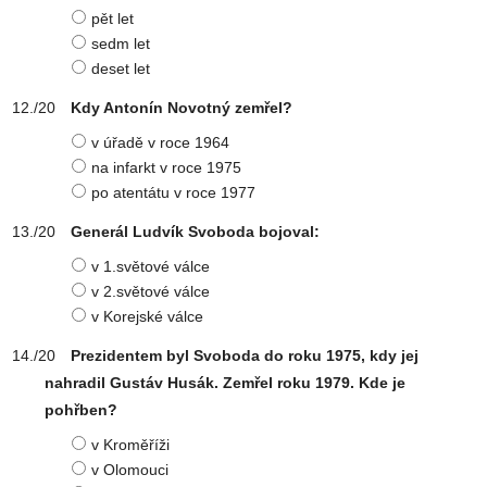
pět let
sedm let
deset let
Kdy Antonín Novotný zemřel?
v úřadě v roce 1964
na infarkt v roce 1975
po atentátu v roce 1977
Generál Ludvík Svoboda bojoval:
v 1.světové válce
v 2.světové válce
v Korejské válce
Prezidentem byl Svoboda do roku 1975, kdy jej
nahradil Gustáv Husák. Zemřel roku 1979. Kde je
pohřben?
v Kroměříži
v Olomouci