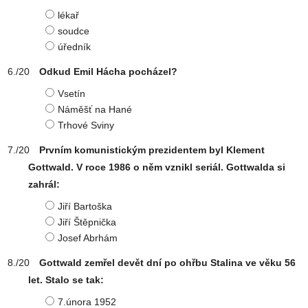
lékař
soudce
úředník
Odkud Emil Hácha pocházel?
Vsetín
Náměšť na Hané
Trhové Sviny
Prvním komunistickým prezidentem byl Klement
Gottwald. V roce 1986 o něm vznikl seriál. Gottwalda si
zahrál:
Jiří Bartoška
Jiří Štěpnička
Josef Abrhám
Gottwald zemřel devět dní po ohřbu Stalina ve věku 56
let. Stalo se tak:
7.února 1952