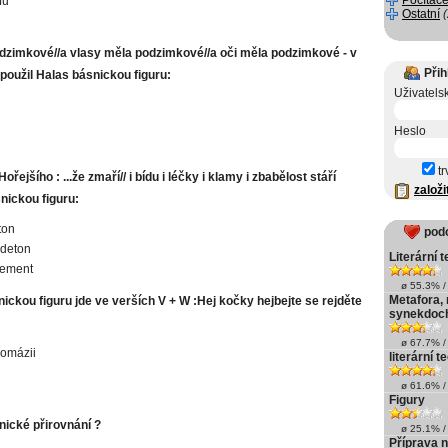
Počítače
fu
Ostatní
dzimkové//a vlasy měla podzimkové//a oči měla podzimkové - v
Přih
 použil Halas básnickou figuru:
Uživatels
i
Heslo
tr
ořejšího : ...že zmaří// i bídu i léčky i klamy i zbabělost stáří
založi
nickou figuru:
ton
pod
ndeton
Literární te
ement
ø 55.3% / 
Metafora,
ickou figuru jde ve verších V + W :Hej kočky hejbejte se rejděte
synekdoc
ø 67.7% / 
omázii
literární t
ø 61.6% / 
Figury
nické přirovnání ?
ø 25.1% / 
Příprava n