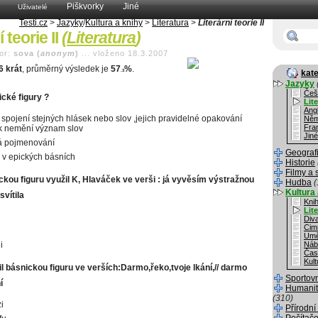
Piškvorky
Jiné
Uživatelé
Testi.cz
>
Jazyky
/
Kultura a knihy
>
Literatura
>
Literární teorie II
í teorie II
(
Literatura
)
or:
sova (
anonym
)
...
vloženo 18.3.2007
6 krát
, průměrný výsledek je
57
%
.
.3
kate
Jazyky
Češ
cké figury ?
Lit
Angl
í spojení stejných hlásek nebo slov ,jejich pravidelné opakování
Něm
Fra
ak nemění význam slov
Jiné
á pojmenování
Geograf
 v epických básních
Historie
Filmy a 
ckou figuru využil K, Hlaváček ve verši : já vyvěsím výstražnou
Hudba
(
Kultura 
svítila
Kni
Lit
i
Div
Cim
Umě
i
Náb
Čas
Kult
l básnickou figuru ve verších:Darmo,řeko,tvoje lkání,// darmo
Sportov
í
Humanit
(310)
i
Přírodní