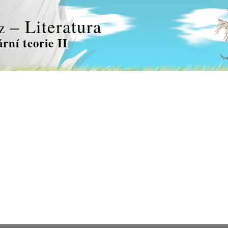
– Literatura
z
ární teorie II