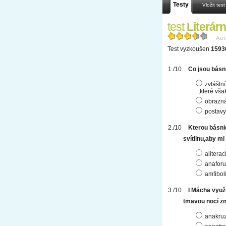
Testy
Vložit test
test
Literárn
Aut
Test vyzkoušen
1593
Co jsou básni
zvláštn
,které vš
obrazn
postavy
Kterou básni
svítilnu,aby mi 
aliterac
anaforu
amfiboli
I Mácha využi
tmavou nocí zn
anakruz