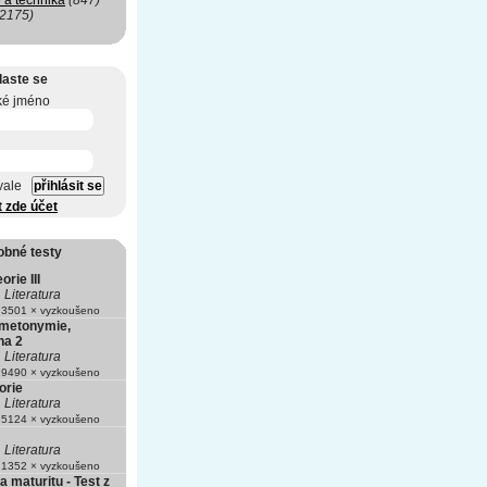
 a technika
(847)
(2175)
laste se
ké jméno
vale
t zde účet
obné testy
orie III
Literatura
3501 × vyzkoušeno
 metonymie,
ha 2
Literatura
9490 × vyzkoušeno
eorie
Literatura
5124 × vyzkoušeno
Literatura
1352 × vyzkoušeno
a maturitu - Test z