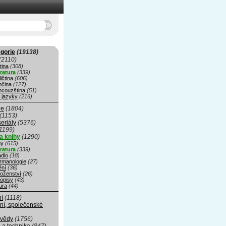
gorie
(19138)
(2110)
tina
(308)
eratura
(339)
ičtina
(606)
čina
(127)
ncouzština
(51)
 jazyky
(216)
ie
(1804)
(1153)
seriály
(5376)
1199)
a knihy
(1290)
hy
(615)
eratura
(339)
adlo
(18)
rmanologie
(27)
ní
(36)
oženství
(26)
opisy
(43)
ura
(44)
ní
(1118)
ní, společenské
 vědy
(1756)