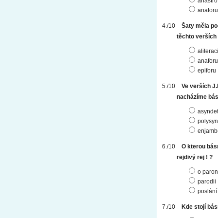
anastro
anaforu
Šaty měla po
těchto verších
aliterac
anaforu
epiforu
Ve verších J.H
nacházíme bás
asynde
polysy
enjamb
O kterou básn
rejdivý rej ! ?
o paron
parodii
poslání
Kde stojí bás