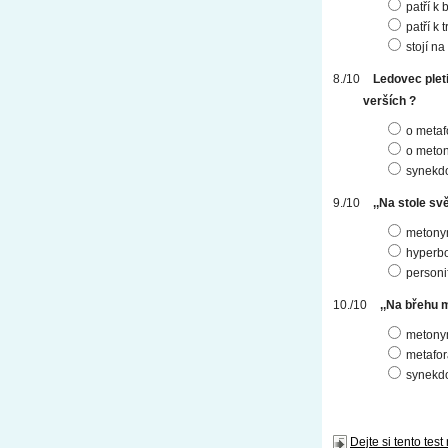
patří k
patří k
stojí n
Ledovec pleti
verších ?
o metaf
o meton
synekd
,,Na stole sv
metony
hyperb
personi
,,Na břehu 
metony
metafor
synekd
Dejte si tento test