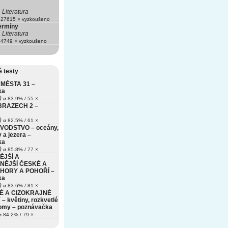
Literatura
27615 × vyzkoušeno
termíny
Literatura
4749 × vyzkoušeno
 testy
MĚSTA 31 –
ka
)
ø 83.9% / 55 ×
BRAZECH 2 –
)
ø 82.5% / 61 ×
VODSTVO – oceány,
 a jezera –
ka
)
ø 85.8% / 77 ×
ĚJŠÍ A
NĚJŠÍ ČESKÉ A
HORY A POHOŘÍ –
ka
)
ø 83.6% / 81 ×
É A CIZOKRAJNÉ
– květiny, rozkvetlé
romy – poznávačka
 84.2% / 79 ×