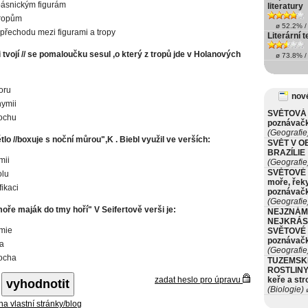
 básnickým figurám
literatury
 tropům
ø 52.2% / 
a přechodu mezi figurami a tropy
Literární 
 tvojí // se pomaloučku sesul ,o který z tropů jde v Holanových
ø 73.8% / 
oru
nové
ymii
SVĚTOVÁ 
ochu
poznávač
(Geografie
ětlo //boxuje s noční můrou",K . Biebl využil ve verších:
SVĚT V O
BRAZÍLIE
mii
(Geografie
SVĚTOVÉ 
olu
moře, řeky
fikaci
poznávač
(Geografie
moře maják do tmy hoří" V Seifertově verši je:
NEJZNÁM
NEJKRÁS
mie
SVĚTOVÉ 
poznávač
a
(Geografie
ocha
TUZEMSK
ROSTLINY 
zadat heslo pro úpravu
keře a st
(Biologie)
ø
 na vlastní stránky/blog