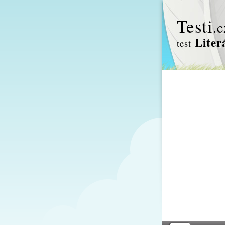
Test
i
.c
Liter
test