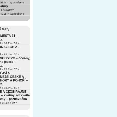
5124 × vyzkoušeno
ratury
Literatura
4015 × vyzkoušeno
 testy
MĚSTA 31 –
ka
)
ø 84.1% / 51 ×
BRAZECH 2 –
)
ø 82.4% / 56 ×
VODSTVO – oceány,
 a jezera –
ka
)
ø 85.8% / 76 ×
ĚJŠÍ A
NĚJŠÍ ČESKÉ A
HORY A POHOŘÍ –
ka
)
ø 83.6% / 80 ×
É A CIZOKRAJNÉ
– květiny, rozkvetlé
romy – poznávačka
 84.2% / 79 ×