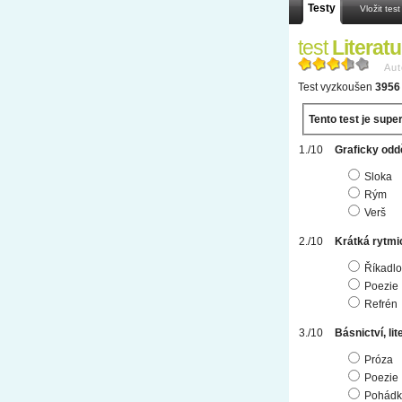
Testy
Vložit test
test
Literat
Aut
Test vyzkoušen
3956 
Tento test je supe
Graficky odd
Sloka
Rým
Verš
Krátká rytmi
Říkadlo
Poezie
Refrén
Básnictví, l
Próza
Poezie
Pohádk