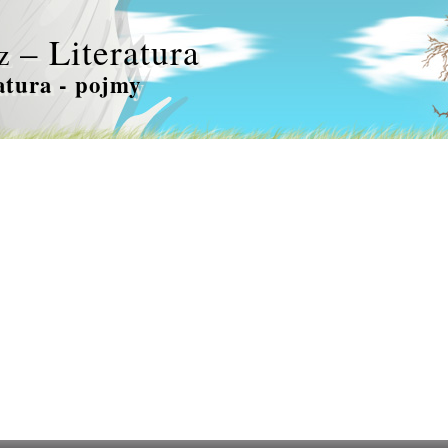
– Literatura
z
atura - pojmy