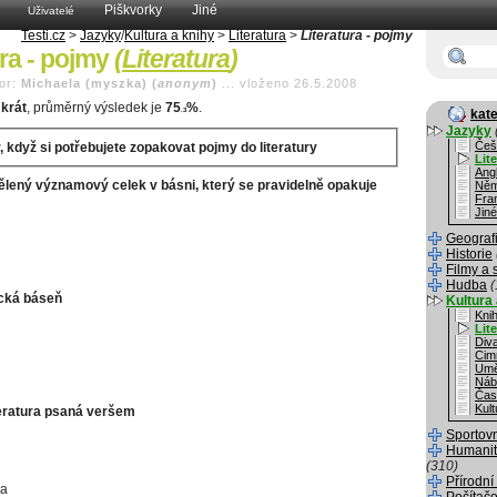
Piškvorky
Jiné
Uživatelé
Testi.cz
>
Jazyky
/
Kultura a knihy
>
Literatura
>
Literatura - pojmy
ura - pojmy
(
Literatura
)
or:
Michaela (myszka) (
anonym
)
...
vloženo 26.5.2008
krát
, průměrný výsledek je
75
%
.
.3
kate
Jazyky
Češ
r, když si potřebujete zopakovat pojmy do literatury
Lit
Angl
ělený významový celek v básni, který se pravidelně opakuje
Něm
Fra
Jiné
Geograf
Historie
Filmy a 
Hudba
(
cká báseň
Kultura 
Kni
Lit
Div
Cim
Umě
Náb
Čas
Kult
iteratura psaná veršem
Sportov
Humanit
(310)
Přírodní
a