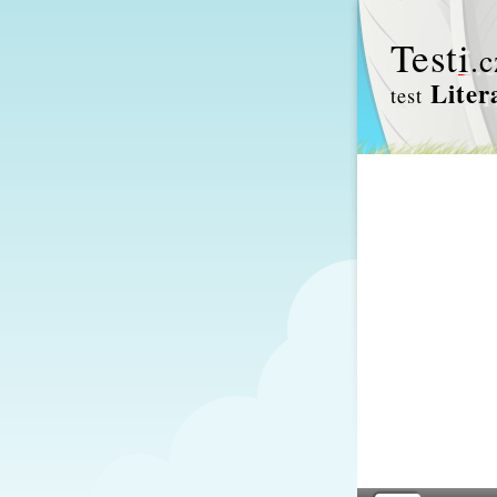
Test
i
.c
Liter
test