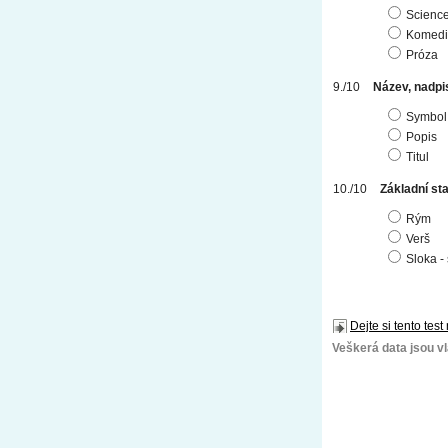
Science
Komedi
Próza
Název, nadpis
Symbol
Popis
Titul
Základní st
Rým
Verš
Sloka - 
Dejte si tento test
Veškerá data jsou vla