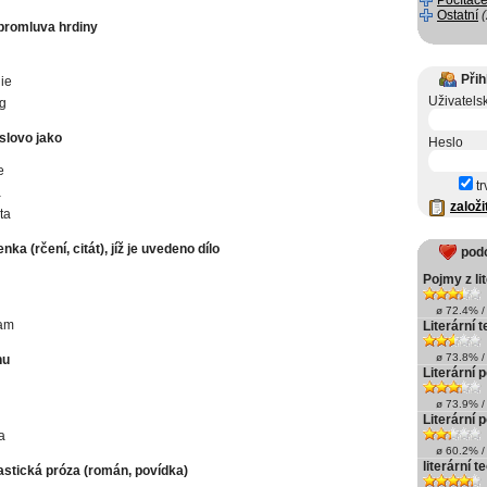
Počítače
Ostatní
promluva hrdiny
Přih
ie
Uživatels
g
 slovo jako
Heslo
e
tr
a
založi
ta
ka (rčení, citát), jíž je uvedeno dílo
pod
Pojmy z li
ø 72.4% / 
am
Literární 
ø 73.8% / 
hu
Literární p
ø 73.9% / 
Literární 
a
ø 60.2% / 
literární t
stická próza (román, povídka)