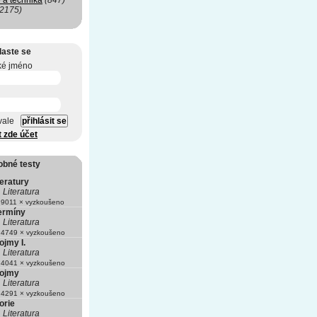
 a technika
(847)
(2175)
laste se
ké jméno
vale
t zde účet
obné testy
teratury
Literatura
9011 × vyzkoušeno
termíny
Literatura
4749 × vyzkoušeno
ojmy I.
Literatura
4041 × vyzkoušeno
pojmy
Literatura
4291 × vyzkoušeno
eorie
Literatura