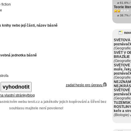
ø 61.6% / 
 fiction
Teorie lite
e
ø 38.7% / 
 knihy nebo její části, název básně
nové
SVĚTOVÁ 
poznávač
(Geografie
SVĚT V O
avebná jednotka básně
BRAZÍLIE
(Geografie
SVĚTOVÉ 
moře, řeky
poznávač
strofa
(Geografie
NEJZNÁM
zadat heslo pro úpravu
NEJKRÁS
SVĚTOVÉ 
poznávač
 na vlastní stránky/blog
(Geografie
stnictvím webu testi.cz a jakékoliv jejich kopírování a šíření bez
TUZEMSK
ROSTLINY 
souhlasu majitele není povoleno!
keře a st
(Biologie)
ø