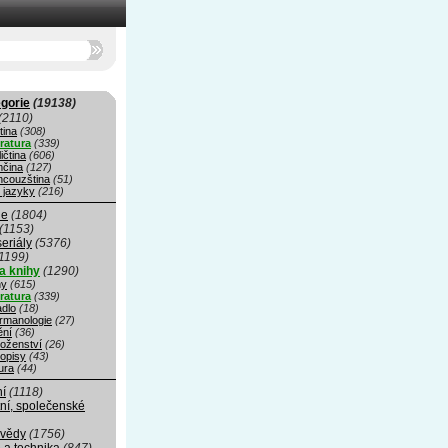
gorie
(19138)
(2110)
tina
(308)
eratura
(339)
ičtina
(606)
čina
(127)
ncouzština
(51)
 jazyky
(216)
ie
(1804)
(1153)
seriály
(5376)
1199)
a knihy
(1290)
hy
(615)
eratura
(339)
adlo
(18)
rmanologie
(27)
ní
(36)
oženství
(26)
opisy
(43)
ura
(44)
ní
(1118)
ní, společenské
 vědy
(1756)