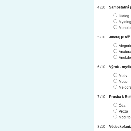
Samostatná 
Dialog
Mytolog
Monolo
Jinotaj je též
Alegori
Anafor
Anekdo
Výrok - myšlen
Motiv
Motto
Melodr
Prosba k Bo
Óda
Próza
Modlitb
Vědeckofanta