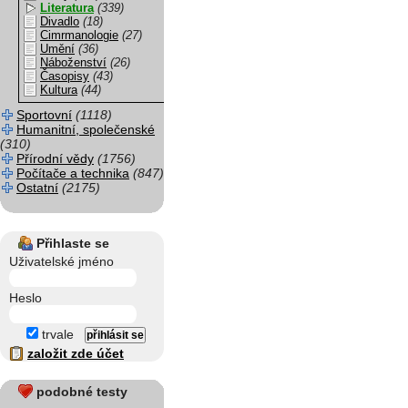
Literatura
(339)
Divadlo
(18)
Cimrmanologie
(27)
Umění
(36)
Náboženství
(26)
Časopisy
(43)
Kultura
(44)
Sportovní
(1118)
Humanitní, společenské
(310)
Přírodní vědy
(1756)
Počítače a technika
(847)
Ostatní
(2175)
Přihlaste se
Uživatelské jméno
Heslo
trvale
založit zde účet
podobné testy