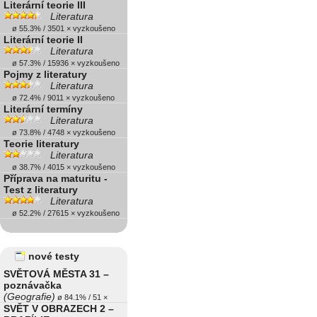
Literární teorie III
Literatura
ø 55.3% / 3501 × vyzkoušeno
Literární teorie II
Literatura
ø 57.3% / 15936 × vyzkoušeno
Pojmy z literatury
Literatura
ø 72.4% / 9011 × vyzkoušeno
Literární termíny
Literatura
ø 73.8% / 4748 × vyzkoušeno
Teorie literatury
Literatura
ø 38.7% / 4015 × vyzkoušeno
Příprava na maturitu -
Test z literatury
Literatura
ø 52.2% / 27615 × vyzkoušeno
nové testy
SVĚTOVÁ MĚSTA 31 –
poznávačka
(Geografie)
ø 84.1% / 51 ×
SVĚT V OBRAZECH 2 –