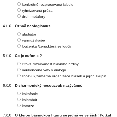
konkrétně rozpracovaná fabule
rytmizovaná próza
druh metafory
Označ neologismus
gladiátor
varmuž /kaše/
loučenka /žena,která se loučí/
Co je eufonie ?
citová rozervanost hlavního hrdiny
neukončené věty v dialogu
libozvuk,záměrná organizace hlásek a jejich skupin
Disharmonický nesouzvuk nazýváme:
kakofonie
kalambúr
katarze
O kterou básnickou figuru se jedná ve verších: Potkal