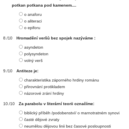
potkan potkana pod kamenem....
o anaforu
o aliteraci
o epiforu
Hromadění veršů bez spojek nazýváme :
asyndeton
polysyndeton
volný verš
Antiteze je:
charakteristika záporného hrdiny románu
přirovnání protikladem
názorové zrání hrdiny
Za parabolu v literární teorii označíme:
biblický příběh /podobenství/ o marnotratném synovi
časté dějové zvraty
neumělou dějovou linii bez časové posloupnosti