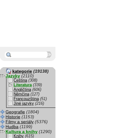
kategorie
(19138)
Jazyky
(2110)
Čeština
(308)
Literatura
(339)
Angličtina
(606)
Němčina
(127)
Francouzština
(51)
Jiné jazyky
(216)
Geografie
(1804)
Historie
(1153)
Filmy a seriály
(5376)
Hudba
(1199)
Kultura a knihy
(1290)
Knihy
(615)