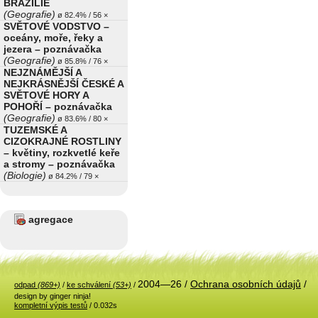
BRAZÍLIE
(Geografie)
ø 82.4% / 56 ×
SVĚTOVÉ VODSTVO –
oceány, moře, řeky a
jezera – poznávačka
(Geografie)
ø 85.8% / 76 ×
NEJZNÁMĚJŠÍ A
NEJKRÁSNĚJŠÍ ČESKÉ A
SVĚTOVÉ HORY A
POHOŘÍ – poznávačka
(Geografie)
ø 83.6% / 80 ×
TUZEMSKÉ A
CIZOKRAJNÉ ROSTLINY
– květiny, rozkvetlé keře
a stromy – poznávačka
(Biologie)
ø 84.2% / 79 ×
agregace
2004—26 /
Ochrana osobních údajů
/
odpad
(869+)
/
ke schválení
(53+)
/
design by ginger ninja!
kompletní výpis testů
/ 0.032s