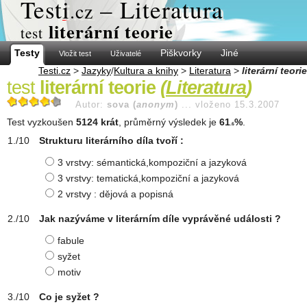
Test
i
– Literatura
.cz
literární teorie
test
Testy
Piškvorky
Jiné
Vložit test
Uživatelé
Testi.cz
>
Jazyky
/
Kultura a knihy
>
Literatura
>
literární teorie
test
literární teorie
(
Literatura
)
Autor:
sova (
anonym
)
...
vloženo 15.3.2007
Test vyzkoušen
5124 krát
, průměrný výsledek je
61
%
.
.6
Strukturu literárního díla tvoří :
3 vrstvy: sémantická,kompoziční a jazyková
3 vrstvy: tematická,kompoziční a jazyková
2 vrstvy : dějová a popisná
Jak nazýváme v literárním díle vyprávěné události ?
fabule
syžet
motiv
Co je syžet ?