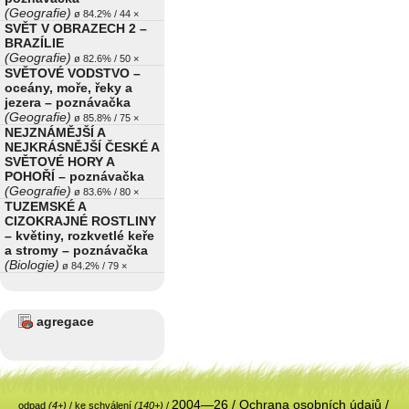
(Geografie)
ø 84.2% / 44 ×
SVĚT V OBRAZECH 2 –
BRAZÍLIE
(Geografie)
ø 82.6% / 50 ×
SVĚTOVÉ VODSTVO –
oceány, moře, řeky a
jezera – poznávačka
(Geografie)
ø 85.8% / 75 ×
NEJZNÁMĚJŠÍ A
NEJKRÁSNĚJŠÍ ČESKÉ A
SVĚTOVÉ HORY A
POHOŘÍ – poznávačka
(Geografie)
ø 83.6% / 80 ×
TUZEMSKÉ A
CIZOKRAJNÉ ROSTLINY
– květiny, rozkvetlé keře
a stromy – poznávačka
(Biologie)
ø 84.2% / 79 ×
agregace
2004—26 /
Ochrana osobních údajů
/
odpad
(4+)
/
ke schválení
(140+)
/