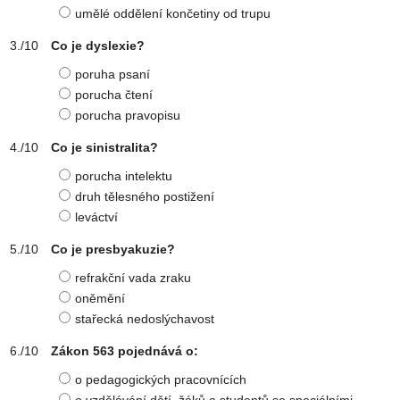
umělé oddělení končetiny od trupu
Co je dyslexie?
poruha psaní
porucha čtení
porucha pravopisu
Co je sinistralita?
porucha intelektu
druh tělesného postižení
leváctví
Co je presbyakuzie?
refrakční vada zraku
oněmění
stařecká nedoslýchavost
Zákon 563 pojednává o:
o pedagogických pracovnících