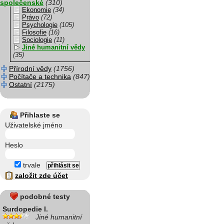
společenské
(310)
Ekonomie
(34)
Právo
(72)
Psychologie
(105)
Filosofie
(16)
Sociologie
(11)
Jiné humanitní vědy
(35)
Přírodní vědy
(1756)
Počítače a technika
(847)
Ostatní
(2175)
Přihlaste se
Uživatelské jméno
Heslo
trvale
založit zde účet
podobné testy
Surdopedie I.
Jiné humanitní