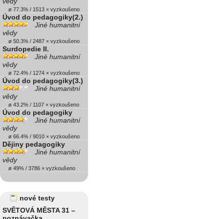
vědy
ø 77.3% / 1513 × vyzkoušeno
Úvod do pedagogiky(2.)
Jiné humanitní
vědy
ø 50.3% / 2487 × vyzkoušeno
Surdopedie II.
Jiné humanitní
vědy
ø 72.4% / 1274 × vyzkoušeno
Úvod do pedagogiky(3.)
Jiné humanitní
vědy
ø 43.2% / 1107 × vyzkoušeno
Úvod do pedagogiky
Jiné humanitní
vědy
ø 66.4% / 9010 × vyzkoušeno
Dějiny pedagogiky
Jiné humanitní
vědy
ø 49% / 3786 × vyzkoušeno
nové testy
SVĚTOVÁ MĚSTA 31 –
poznávačka