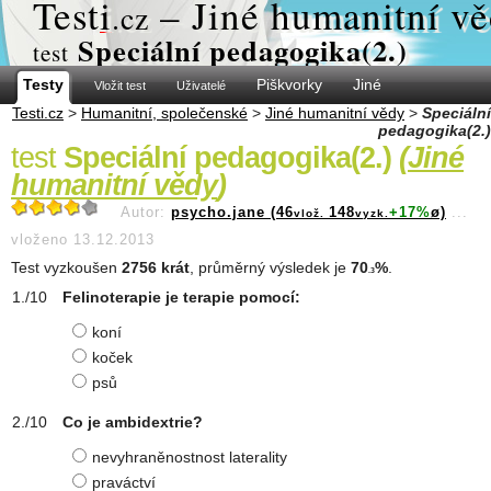
Test
i
– Jiné humanitní v
.cz
Speciální pedagogika(2.)
test
Testy
Piškvorky
Jiné
Vložit test
Uživatelé
Testi.cz
>
Humanitní, společenské
>
Jiné humanitní vědy
>
Speciální
pedagogika(2.)
test
Speciální pedagogika(2.)
(
Jiné
humanitní vědy
)
Autor:
psycho.jane (46
148
+17%
ø)
...
vlož.
vyzk.
vloženo 13.12.2013
Test vyzkoušen
2756 krát
, průměrný výsledek je
70
%
.
.3
Felinoterapie je terapie pomocí:
koní
koček
psů
Co je ambidextrie?
nevyhraněnostnost laterality
praváctví