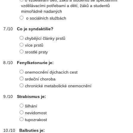
o vzdělávání dětí, žáků a studentů se speciálními
vzdělávacími potřebami a dětí, žáků a studentů
mimořádně nadaných
o sociálních službách
Co je syndaktilie?
chybějící články prstů
více prstů
srostlé prsty
Fenylketonurie je:
onemocnění dýchacích cest
srdeční choroba
chronické metabolické onemocnění
Strabismus je:
šilhání
nevidomost
tupozrakost
Balbuties je: