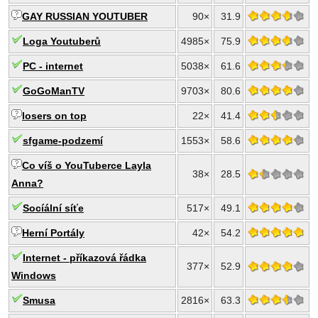
GAY RUSSIAN YOUTUBER
90×
31.9
Loga Youtuberů
4985×
75.9
PC - internet
5038×
61.6
GoGoManTV
9703×
80.6
losers on top
22×
41.4
sfgame-podzemí
1553×
58.6
Co víš o YouTuberce Layla
38×
28.5
Anna?
Socíální síťe
517×
49.1
Herní Portály
42×
54.2
Internet - příkazová řádka
377×
52.9
Windows
Smusa
2816×
63.3