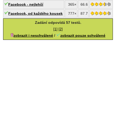
Facebook - nejlehčí
365×
66.6
Facebook, od každého kousek
777×
87.7
Zadání odpovídá 57 testů.
[1]
[2]
zobrazit i neschválené
/
zobrazit pouze schválené