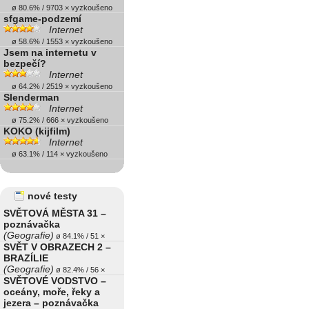
ø 80.6% / 9703 × vyzkoušeno
sfgame-podzemí
Internet
ø 58.6% / 1553 × vyzkoušeno
Jsem na internetu v
bezpečí?
Internet
ø 64.2% / 2519 × vyzkoušeno
Slenderman
Internet
ø 75.2% / 666 × vyzkoušeno
KOKO (kijfilm)
Internet
ø 63.1% / 114 × vyzkoušeno
nové testy
SVĚTOVÁ MĚSTA 31 –
poznávačka
(Geografie)
ø 84.1% / 51 ×
SVĚT V OBRAZECH 2 –
BRAZÍLIE
(Geografie)
ø 82.4% / 56 ×
SVĚTOVÉ VODSTVO –
oceány, moře, řeky a
jezera – poznávačka