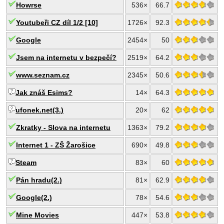
Howrse
536×
66.7
Youtubeři CZ díl 1/2 [10]
1726×
92.3
Google
2454×
50
Jsem na internetu v bezpečí?
2519×
64.2
www.seznam.cz
2345×
50.6
Jak znáš Esims?
14×
64.3
ufonek.net(3.)
20×
62
Zkratky - Slova na internetu
1363×
79.2
Internet 1 - ZŠ Žarošice
690×
49.8
Steam
83×
60
Pán hradu(2.)
81×
62.9
Google(2.)
78×
54.6
Mine Movies
447×
53.8