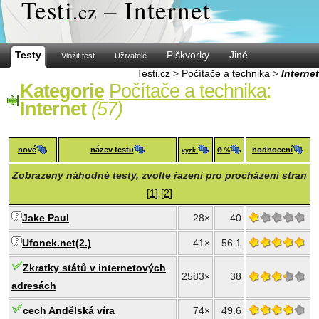
Test
i
– Internet
.cz
Testy
Piškvorky
Jiné
Vložit test
Uživatelé
Testi.cz
>
Počítače a technika
>
Internet
Kategorie
Počítače a technika
:
Internet
(57)
nové
název testu
hodnocení
vyzk.
Ø %
Zobrazeny náhodné testy, zvolte řazení pro procházení stran
[1]
[2]
Jake Paul
28×
40
Ufonek.net(2.)
41×
56.1
Zkratky států v internetových
2583×
38
adresách
cech Andělská víra
74×
49.6