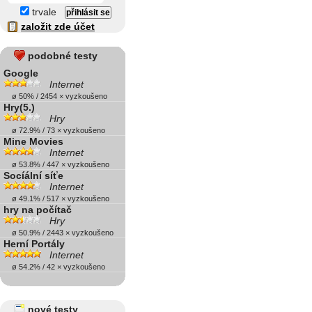
trvale
založit zde účet
podobné testy
Google
Internet
ø 50% / 2454 × vyzkoušeno
Hry(5.)
Hry
ø 72.9% / 73 × vyzkoušeno
Mine Movies
Internet
ø 53.8% / 447 × vyzkoušeno
Socíální síťe
Internet
ø 49.1% / 517 × vyzkoušeno
hry na počítač
Hry
ø 50.9% / 2443 × vyzkoušeno
Herní Portály
Internet
ø 54.2% / 42 × vyzkoušeno
nové testy