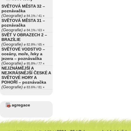
SVĚTOVÁ MĚSTA 32 –
poznávačka
(Geografie)
ø 84.1% / 41 ×
SVĚTOVÁ MĚSTA 31 –
poznávačka
(Geografie)
ø 84.1% / 63 ×
SVĚT V OBRAZECH 2 –
BRAZÍLIE
(Geografie)
ø 82.8% / 65 ×
SVĚTOVÉ VODSTVO –
oceány, moře, řeky a
jezera – poznávačka
(Geografie)
ø 85.8% / 77 ×
NEJZNÁMĚJŠÍ A
NEJKRÁSNĚJŠÍ ČESKÉ A
SVĚTOVÉ HORY A
POHOŘÍ – poznávačka
(Geografie)
ø 83.6% / 81 ×
agregace