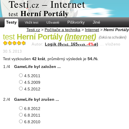
Test
i
– Internet
.cz
Herní Portály
test
Testy
Piškvorky
Jiné
Vložit test
Uživatelé
Testi.cz
>
Počítače a technika
>
Internet
>
Herní Portály
test
Herní Portály
(
Internet
)
(čeká na schválení)
Autor:
Logik (8
165
-4%
ø)
...
vloženo
vlož.
vyzk.
30.5.2013
Test vyzkoušen
42 krát
, průměrný výsledek je
54
%
.
.2
GameLife byl založen ...
4.5.2011
4.5.2009
4.5.2012
GameLife byl zrušen ...
6.8.2012
6.8.2011
6.8.2010