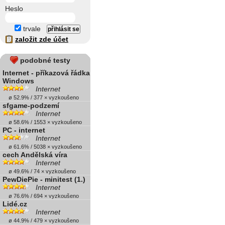
Heslo
trvale
založit zde účet
podobné testy
Internet - příkazová řádka
Windows
Internet
ø 52.9% / 377 × vyzkoušeno
sfgame-podzemí
Internet
ø 58.6% / 1553 × vyzkoušeno
PC - internet
Internet
ø 61.6% / 5038 × vyzkoušeno
cech Andělská víra
Internet
ø 49.6% / 74 × vyzkoušeno
PewDiePie - minitest (1.)
Internet
ø 76.6% / 694 × vyzkoušeno
Lidé.cz
Internet
ø 44.9% / 479 × vyzkoušeno