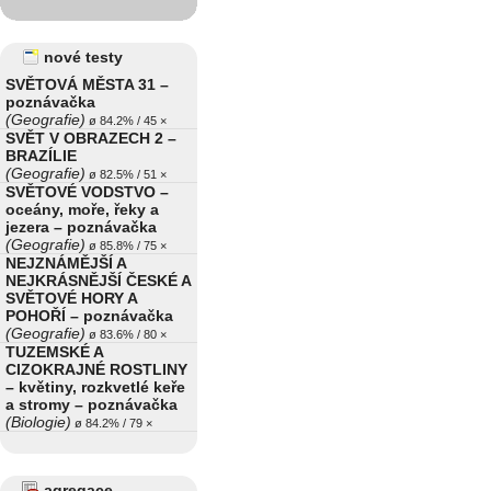
nové testy
SVĚTOVÁ MĚSTA 31 –
poznávačka
(Geografie)
ø 84.2% / 45 ×
SVĚT V OBRAZECH 2 –
BRAZÍLIE
(Geografie)
ø 82.5% / 51 ×
SVĚTOVÉ VODSTVO –
oceány, moře, řeky a
jezera – poznávačka
(Geografie)
ø 85.8% / 75 ×
NEJZNÁMĚJŠÍ A
NEJKRÁSNĚJŠÍ ČESKÉ A
SVĚTOVÉ HORY A
POHOŘÍ – poznávačka
(Geografie)
ø 83.6% / 80 ×
TUZEMSKÉ A
CIZOKRAJNÉ ROSTLINY
– květiny, rozkvetlé keře
a stromy – poznávačka
(Biologie)
ø 84.2% / 79 ×
agregace