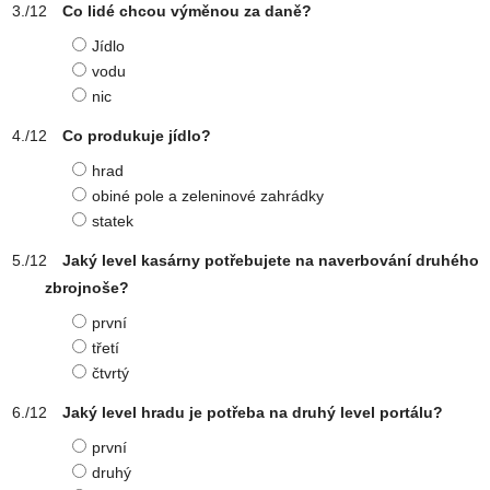
Co lidé chcou výměnou za daně?
Jídlo
vodu
nic
Co produkuje jídlo?
hrad
obiné pole a zeleninové zahrádky
statek
Jaký level kasárny potřebujete na naverbování druhého
zbrojnoše?
první
třetí
čtvrtý
Jaký level hradu je potřeba na druhý level portálu?
první
druhý