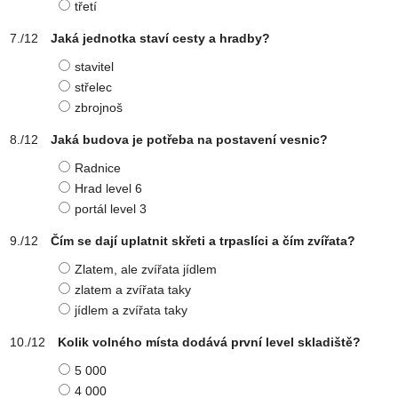
třetí
Jaká jednotka staví cesty a hradby?
stavitel
střelec
zbrojnoš
Jaká budova je potřeba na postavení vesnic?
Radnice
Hrad level 6
portál level 3
Čím se dají uplatnit skřeti a trpaslíci a čím zvířata?
Zlatem, ale zvířata jídlem
zlatem a zvířata taky
jídlem a zvířata taky
Kolik volného místa dodává první level skladiště?
5 000
4 000