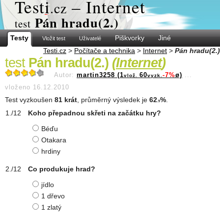
Test
i
– Internet
.cz
Pán hradu(2.)
test
Testy
Piškvorky
Jiné
Vložit test
Uživatelé
Testi.cz
>
Počítače a technika
>
Internet
>
Pán hradu(2.)
test
Pán hradu(2.)
(
Internet
)
Autor:
martin3258 (1
60
-7%
ø)
...
vlož.
vyzk.
vloženo 16.12.2010
Test vyzkoušen
81 krát
, průměrný výsledek je
62
%
.
.9
Koho přepadnou skřeti na začátku hry?
Béďu
Otakara
hrdiny
Co produkuje hrad?
jídlo
1 dřevo
1 zlatý