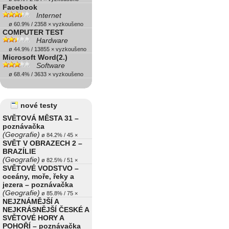
Facebook
Internet
ø 60.9% / 2358 × vyzkoušeno
COMPUTER TEST
Hardware
ø 44.9% / 13855 × vyzkoušeno
Microsoft Word(2.)
Software
ø 68.4% / 3633 × vyzkoušeno
nové testy
SVĚTOVÁ MĚSTA 31 –
poznávačka
(Geografie)
ø 84.2% / 45 ×
SVĚT V OBRAZECH 2 –
BRAZÍLIE
(Geografie)
ø 82.5% / 51 ×
SVĚTOVÉ VODSTVO –
oceány, moře, řeky a
jezera – poznávačka
(Geografie)
ø 85.8% / 75 ×
NEJZNÁMĚJŠÍ A
NEJKRÁSNĚJŠÍ ČESKÉ A
SVĚTOVÉ HORY A
POHOŘÍ – poznávačka