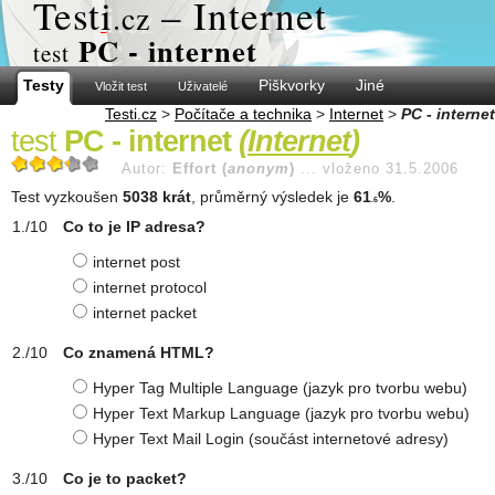
Test
i
– Internet
.cz
PC - internet
test
Testy
Piškvorky
Jiné
Vložit test
Uživatelé
Testi.cz
>
Počítače a technika
>
Internet
>
PC - internet
test
PC - internet
(
Internet
)
Autor:
Effort (
anonym
)
...
vloženo 31.5.2006
Test vyzkoušen
5038 krát
, průměrný výsledek je
61
%
.
.6
Co to je IP adresa?
internet post
internet protocol
internet packet
Co znamená HTML?
Hyper Tag Multiple Language (jazyk pro tvorbu webu)
Hyper Text Markup Language (jazyk pro tvorbu webu)
Hyper Text Mail Login (součást internetové adresy)
Co je to packet?