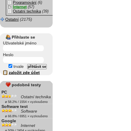
Programování
(6)
Internet
(57)
Ostatní technika
(39)
Ostatní
(2175)
Přihlaste se
Uživatelské jméno
Heslo
trvale
založit zde účet
podobné testy
PC
Ostatní technika
ø 58.2% / 1554 × vyzkoušeno
Software test
Software
ø 66.8% / 6951 × vyzkoušeno
Google
Internet
ø 50% / 2454 × vyzkoušeno