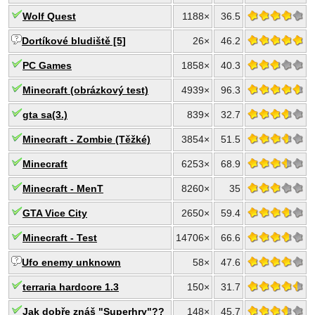
Wolf Quest
1188×
36.5
Dortíkové bludiště [5]
26×
46.2
PC Games
1858×
40.3
Minecraft (obrázkový test)
4939×
96.3
gta sa(3.)
839×
32.7
Minecraft - Zombie (Těžké)
3854×
51.5
Minecraft
6253×
68.9
Minecraft - MenT
8260×
35
GTA Vice City
2650×
59.4
Minecraft - Test
14706×
66.6
Ufo enemy unknown
58×
47.6
terraria hardcore 1.3
150×
31.7
Jak dobře znáš "Superhry"??
148×
45.7