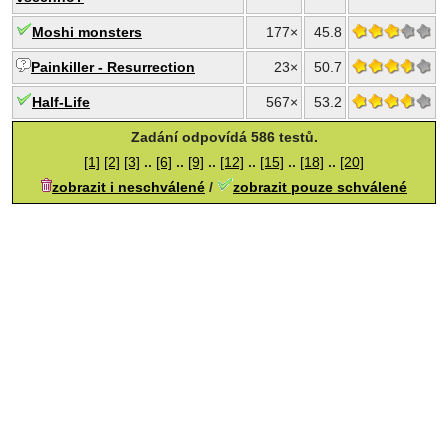
Moshi monsters
177×
45.8
Painkiller - Resurrection
23×
50.7
Half-Life
567×
53.2
Zadání odpovídá 586 testů.
[1]
[2]
[3]
..
[6]
..
[9]
..
[12]
..
[15]
..
[18]
..
[20]
zobrazit i neschválené
/
zobrazit pouze schválené