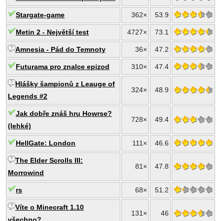
Stargate-game
362×
53.9
Metin 2 - Největší test
4727×
73.1
Amnesia - Pád do Temnoty
36×
47.2
Futurama pro znalce epizod
310×
47.4
Hlášky šampionů z Leauge of
324×
48.9
Legends #2
Jak dobře znáš hru Howrse?
728×
49.4
(lehké)
HellGate: London
111×
46.6
The Elder Scrolls III:
81×
47.8
Morrowind
rs
68×
51.2
Víte o Minecraft 1.10
131×
46
všechno?