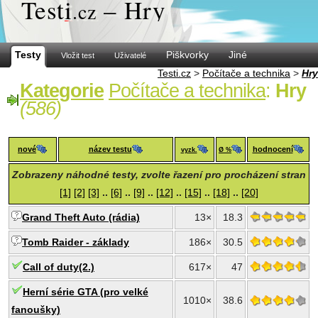
Test
i
– Hry
.cz
Testy
Piškvorky
Jiné
Vložit test
Uživatelé
Testi.cz
>
Počítače a technika
>
Hry
Kategorie
Počítače a technika
:
Hry
(586)
nové
název testu
hodnocení
vyzk.
Ø %
Zobrazeny náhodné testy, zvolte řazení pro procházení stran
[1]
[2]
[3]
..
[6]
..
[9]
..
[12]
..
[15]
..
[18]
..
[20]
Grand Theft Auto (rádia)
13×
18.3
Tomb Raider - základy
186×
30.5
Call of duty(2.)
617×
47
Herní série GTA (pro velké
1010×
38.6
fanoušky)