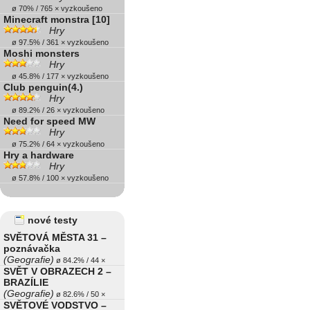
ø 70% / 765 × vyzkoušeno
Minecraft monstra [10]
Hry
ø 97.5% / 361 × vyzkoušeno
Moshi monsters
Hry
ø 45.8% / 177 × vyzkoušeno
Club penguin(4.)
Hry
ø 89.2% / 26 × vyzkoušeno
Need for speed MW
Hry
ø 75.2% / 64 × vyzkoušeno
Hry a hardware
Hry
ø 57.8% / 100 × vyzkoušeno
nové testy
SVĚTOVÁ MĚSTA 31 –
poznávačka
(Geografie)
ø 84.2% / 44 ×
SVĚT V OBRAZECH 2 –
BRAZÍLIE
(Geografie)
ø 82.6% / 50 ×
SVĚTOVÉ VODSTVO –