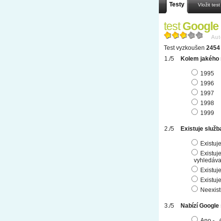
Testy
Vložit test
test
Google
Aut
Test vyzkoušen
2454 
Kolem jakého 
1995
1996
1997
1998
1999
Existuje služ
Existuj
Existuj
vyhledáv
Existuje
Existuje
Neexist
Nabízí Google
Ano - .