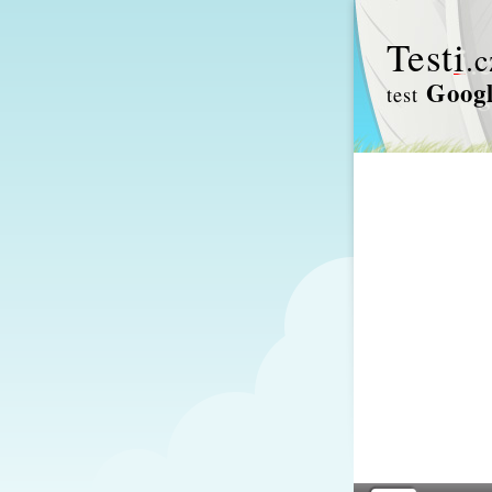
Test
i
.c
Goog
test