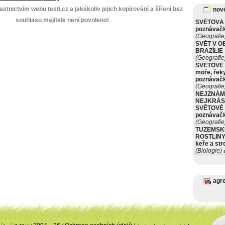
stnictvím webu testi.cz a jakékoliv jejich kopírování a šíření bez
nové
souhlasu majitele není povoleno!
SVĚTOVÁ 
poznávač
(Geografie
SVĚT V O
BRAZÍLIE
(Geografie
SVĚTOVÉ 
moře, řeky
poznávač
(Geografie
NEJZNÁM
NEJKRÁS
SVĚTOVÉ 
poznávač
(Geografie
TUZEMSK
ROSTLINY 
keře a st
(Biologie)
ø
agr