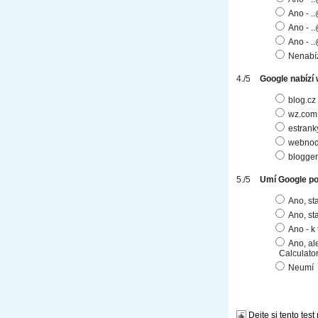
Ano - 
Ano - .
Ano - .
Nenabí
Google nabízí
blog.cz
wz.com
estrank
webnod
blogge
Umí Google po
Ano, st
Ano, st
Ano - k
Ano, al
Calculator
Neumí
Dejte si tento test