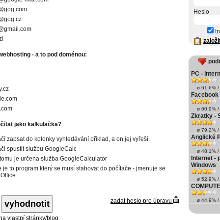
..@gog.com
Heslo
.@gog.cz
.@gmail.com
tr
zí
založi
 webhosting - a to pod doménou:
pod
PC - inter
ø 61.6% / 
y.cz
Facebook
e.com
r.com
ø 60.9% / 
Zkratky - 
čítat jako kalkulačka?
ø 79.2% / 
Anglické 
ačí zapsat do kolonky vyhledávání příklad, a on jej vyřeší.
ačí spustit službu GoogleCalc
ø 48.1% / 
Internet -
 tomu je určena služba GoogleCalculator
Windows
e je to program který se musí stahovat do počítače - jmenuje se
Office
ø 52.9% / 
COMPUTE
zadat heslo pro úpravu
ø 44.9% / 
 na vlastní stránky/blog