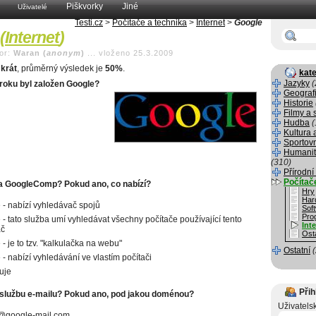
Piškvorky
Jiné
Uživatelé
Testi.cz
>
Počítače a technika
>
Internet
>
Google
(
Internet
)
or:
Waran (
anonym
)
...
vloženo 25.3.2009
krát
, průměrný výsledek je
50%
.
kate
Jazyky
(
roku byl založen Google?
Geograf
Historie
Filmy a 
Hudba
(
Kultura 
Sportov
Humanit
(310)
Přírodní
Počítač
ba GoogleComp? Pokud ano, co nabízí?
Hry
Har
e - nabízí vyhledávač spojů
Sof
Pro
e - tato služba umí vyhledávat všechny počítače používající tento
Int
ač
Osta
 - je to tzv. "kalkulačka na webu"
Ostatní
 - nabízí vyhledávání ve vlastím počítači
uje
Přih
 službu e-mailu? Pokud ano, pod jakou doménou?
Uživatels
.@google-mail.com