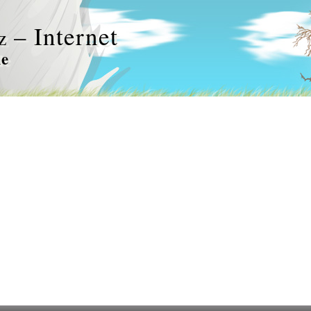
– Internet
z
le