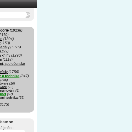
gorie
(19138)
2110)
ie
(1804)
(1153)
seriály
(5376)
1199)
a knihy
(1290)
ní
(1118)
ní, společenské
 vědy
(1756)
e a technika
(847)
(586)
dware
(16)
tware
(10)
gramování
(6)
ernet
(57)
tní technika
(39)
(2175)
laste se
ké jméno