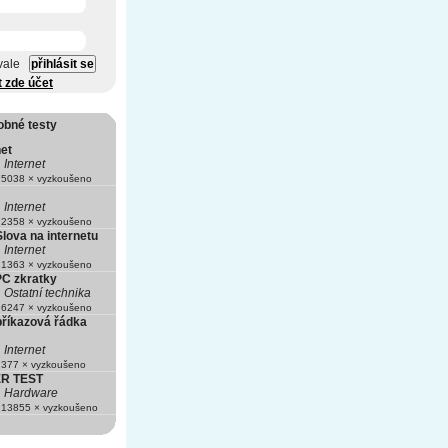
vale
t zde účet
obné testy
net
Internet
5038 × vyzkoušeno
Internet
2358 × vyzkoušeno
Slova na internetu
Internet
1363 × vyzkoušeno
PC zkratky
Ostatní technika
6247 × vyzkoušeno
 příkazová řádka
Internet
377 × vyzkoušeno
R TEST
Hardware
13855 × vyzkoušeno