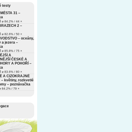
 testy
MĚSTA 31 –
ka
)
ø 84.2% / 44 ×
BRAZECH 2 –
)
ø 82.6% / 50 ×
VODSTVO – oceány,
 a jezera –
ka
)
ø 85.8% / 75 ×
ĚJŠÍ A
NĚJŠÍ ČESKÉ A
HORY A POHOŘÍ –
ka
)
ø 83.6% / 80 ×
É A CIZOKRAJNÉ
– květiny, rozkvetlé
romy – poznávačka
 84.2% / 79 ×
egace