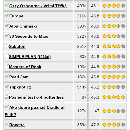
Ozzy Osbourne - Velmi Těžké
493×
43.1
Europe
316×
43.8
Alba Chinaski
393×
43.9
30 Seconds to Mars
372×
43.9
Sabaton
251×
44.3
SIMPLE PLAN (těžké)
60×
44.8
Masters of Rock
190×
44.9
Pearl Jam
136×
45.8
slipknot cz
944×
46.2
Poslední test o 4 butterflies
8×
46.3
Ako dobre poznáš Cradle of
127×
47
Filth?
Roxette
359×
47.2