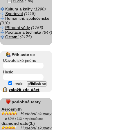
Hudba
(186)
Kultura a knihy
(1290)
Sportovní
(1118)
Humanitní, společenské
(310)
Přírodní vědy
(1756)
Počítače a technika
(847)
Ostatní
(2175)
Přihlaste se
Uživatelské jméno
Heslo
trvale
založit zde účet
podobné testy
Aerosmith
Hudební skupiny
ø 82% / 113 × vyzkoušeno
diamond cats(3.)
Hudební skupiny