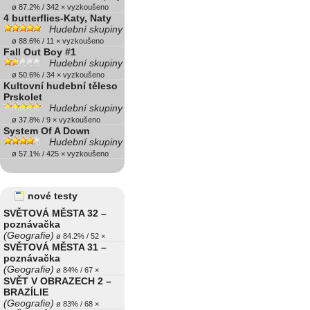
ø 87.2% / 342 × vyzkoušeno
4 butterflies-Katy, Naty
Hudební skupiny
ø 88.6% / 11 × vyzkoušeno
Fall Out Boy #1
Hudební skupiny
ø 50.6% / 34 × vyzkoušeno
Kultovní hudební těleso
Prskolet
Hudební skupiny
ø 37.8% / 9 × vyzkoušeno
System Of A Down
Hudební skupiny
ø 57.1% / 425 × vyzkoušeno
nové testy
SVĚTOVÁ MĚSTA 32 –
poznávačka
(Geografie)
ø 84.2% / 52 ×
SVĚTOVÁ MĚSTA 31 –
poznávačka
(Geografie)
ø 84% / 67 ×
SVĚT V OBRAZECH 2 –
BRAZÍLIE
(Geografie)
ø 83% / 68 ×