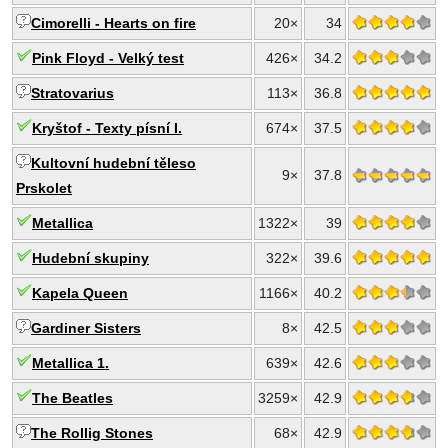
Cimorelli - Hearts on fire
20×
34
Pink Floyd - Velký test
426×
34.2
Stratovarius
113×
36.8
Kryštof - Texty písní I.
674×
37.5
Kultovní hudební těleso
9×
37.8
Prskolet
Metallica
1322×
39
Hudební skupiny
322×
39.6
Kapela Queen
1166×
40.2
Gardiner Sisters
8×
42.5
Metallica 1.
639×
42.6
The Beatles
3259×
42.9
The Rollig Stones
68×
42.9