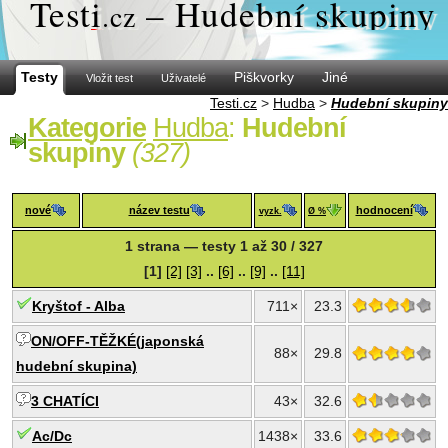
Test
i
– Hudební skupiny
.cz
Testy
Piškvorky
Jiné
Vložit test
Uživatelé
Testi.cz
>
Hudba
>
Hudební skupiny
Kategorie
Hudba
:
Hudební
skupiny
(327)
nové
název testu
hodnocení
vyzk.
Ø %
1 strana — testy 1 až 30 / 327
[1]
[2]
[3]
..
[6]
..
[9]
..
[11]
Kryštof - Alba
711×
23.3
ON/OFF-TĚŽKÉ(japonská
88×
29.8
hudební skupina)
3 CHATÍCI
43×
32.6
Ac/Dc
1438×
33.6