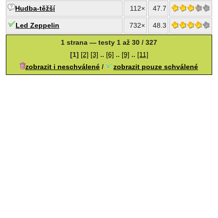
Hudba-těžší
112×
47.7
Led Zeppelin
732×
48.3
1 strana — testy 1 až 30 / 327
[1]
[2]
[3]
..
[6]
..
[9]
..
[11]
zobrazit i neschválené
/
zobrazit pouze schválené