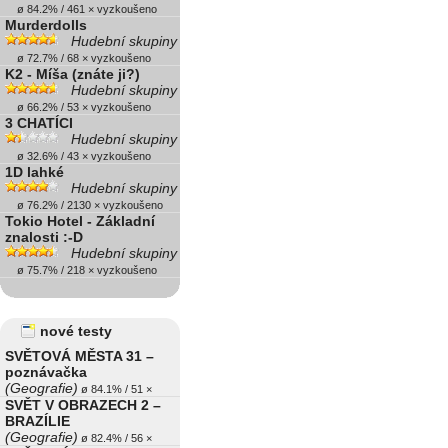
ø 84.2% / 461 × vyzkoušeno
Murderdolls
Hudební skupiny
ø 72.7% / 68 × vyzkoušeno
K2 - Míša (znáte ji?)
Hudební skupiny
ø 66.2% / 53 × vyzkoušeno
3 CHATÍCI
Hudební skupiny
ø 32.6% / 43 × vyzkoušeno
1D lahké
Hudební skupiny
ø 76.2% / 2130 × vyzkoušeno
Tokio Hotel - Základní
znalosti :-D
Hudební skupiny
ø 75.7% / 218 × vyzkoušeno
nové testy
SVĚTOVÁ MĚSTA 31 –
poznávačka
(Geografie)
ø 84.1% / 51 ×
SVĚT V OBRAZECH 2 –
BRAZÍLIE
(Geografie)
ø 82.4% / 56 ×