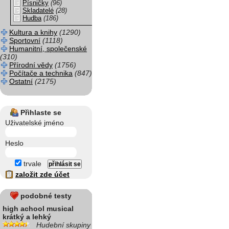
Písničky
(96)
Skladatelé
(28)
Hudba
(186)
Kultura a knihy
(1290)
Sportovní
(1118)
Humanitní, společenské
(310)
Přírodní vědy
(1756)
Počítače a technika
(847)
Ostatní
(2175)
Přihlaste se
Uživatelské jméno
Heslo
trvale
založit zde účet
podobné testy
high achool musical
krátký a lehký
Hudební skupiny