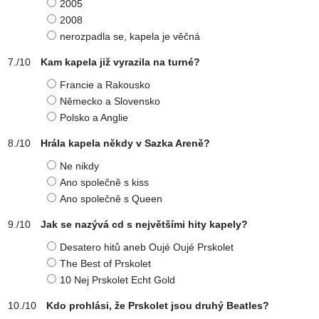
2005
2008
nerozpadla se, kapela je věčná
Kam kapela již vyrazila na turné?
Francie a Rakousko
Německo a Slovensko
Polsko a Anglie
Hrála kapela někdy v Sazka Areně?
Ne nikdy
Ano společně s kiss
Ano společně s Queen
Jak se nazývá cd s největšími hity kapely?
Desatero hitů aneb Oujé Oujé Prskolet
The Best of Prskolet
10 Nej Prskolet Echt Gold
Kdo prohlási, že Prskolet jsou druhý Beatles?