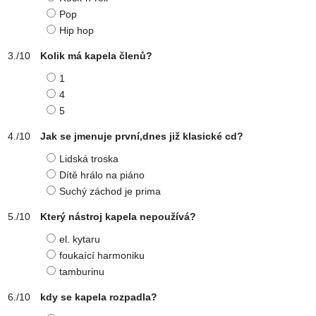
Pop
Hip hop
Kolik má kapela členů?
1
4
5
Jak se jmenuje první,dnes již klasické cd?
Lidská troska
Dítě hrálo na piáno
Suchý záchod je prima
Který nástroj kapela nepoužívá?
el. kytaru
foukaící harmoniku
tamburinu
kdy se kapela rozpadla?