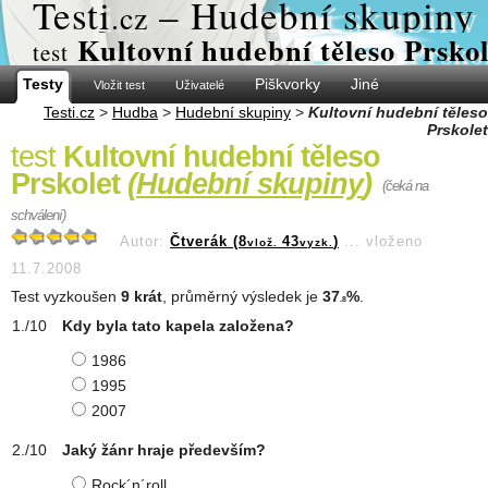
Test
i
– Hudební skupiny
.cz
Kultovní hudební těleso Prskol
test
Testy
Piškvorky
Jiné
Vložit test
Uživatelé
Testi.cz
>
Hudba
>
Hudební skupiny
>
Kultovní hudební těleso
Prskolet
test
Kultovní hudební těleso
Prskolet
(
Hudební skupiny
)
(čeká na
schválení)
Autor:
Čtverák (8
43
)
...
vloženo
vlož.
vyzk.
11.7.2008
Test vyzkoušen
9 krát
, průměrný výsledek je
37
%
.
.8
Kdy byla tato kapela založena?
1986
1995
2007
Jaký žánr hraje především?
Rock´n´roll