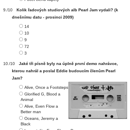
Kolik řadových studiových alb Pearl Jam vydali? (k
dnešnímu datu - prosinci 2009)
14
10
9
72
3
Jaké tři písně byly na úplně první demo nahrávce,
kterou nahrál a poslal Eddie budoucím členům Pearl
Jam?
Alive, Once a Footsteps
Glorified G, Blood a
Animal
Alive, Even Flow a
Better man
Oceans, Jeremy a
Black