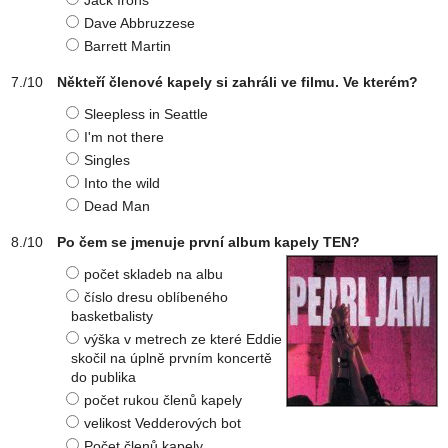
Jack Irons
Dave Abbruzzese
Barrett Martin
Někteří členové kapely si zahráli ve filmu. Ve kterém?
Sleepless in Seattle
I'm not there
Singles
Into the wild
Dead Man
Po čem se jmenuje první album kapely TEN?
počet skladeb na albu
číslo dresu oblíbeného
basketbalisty
výška v metrech ze které Eddie
skočil na úplně prvním koncertě
do publika
počet rukou členů kapely
velikost Vedderových bot
Počet členů kapely