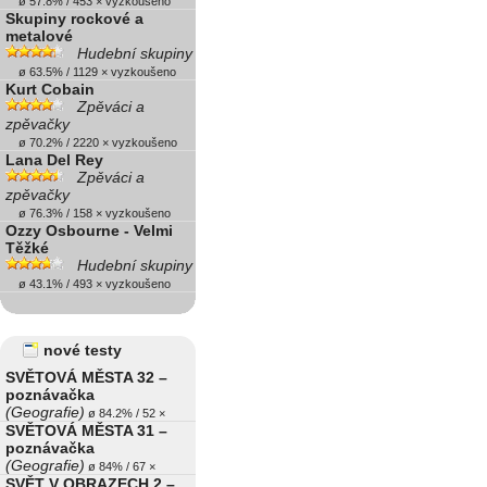
ø 57.8% / 453 × vyzkoušeno
Skupiny rockové a
metalové
Hudební skupiny
ø 63.5% / 1129 × vyzkoušeno
Kurt Cobain
Zpěváci a
zpěvačky
ø 70.2% / 2220 × vyzkoušeno
Lana Del Rey
Zpěváci a
zpěvačky
ø 76.3% / 158 × vyzkoušeno
Ozzy Osbourne - Velmi
Těžké
Hudební skupiny
ø 43.1% / 493 × vyzkoušeno
nové testy
SVĚTOVÁ MĚSTA 32 –
poznávačka
(Geografie)
ø 84.2% / 52 ×
SVĚTOVÁ MĚSTA 31 –
poznávačka
(Geografie)
ø 84% / 67 ×
SVĚT V OBRAZECH 2 –