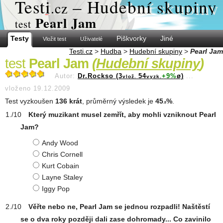
Test
i
– Hudební skupiny
.cz
Pearl Jam
test
Testy
Piškvorky
Jiné
Vložit test
Uživatelé
Testi.cz
>
Hudba
>
Hudební skupiny
>
Pearl Jam
test
Pearl Jam
(
Hudební skupiny
)
Autor:
Dr.Rockso (3
54
+9%
ø)
...
vlož.
vyzk.
vloženo 19.12.2009
Test vyzkoušen
136 krát
, průměrný výsledek je
45
%
.
.8
Který muzikant musel zemřít, aby mohli vzniknout Pearl
Jam?
Andy Wood
Chris Cornell
Kurt Cobain
Layne Staley
Iggy Pop
Věřte nebo ne, Pearl Jam se jednou rozpadli! Naštěstí
se o dva roky později dali zase dohromady... Co zavinilo