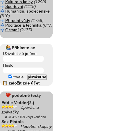
Kultura a knihy
(1290)
Sportovní
(1118)
Humanitní, společenské
(310)
Přírodní vědy
(1756)
Počítače a technika
(847)
Ostatní
(2175)
Přihlaste se
Uživatelské jméno
Heslo
trvale
založit zde účet
podobné testy
Eddie Vedder(2.)
Zpěváci a
zpěvačky
ø 31.4% / 169 × vyzkoušeno
Sex Pistols
Hudební skupiny