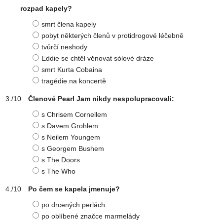
rozpad kapely?
smrt člena kapely
pobyt některých členů v protidrogové léčebně
tvůrčí neshody
Eddie se chtěl věnovat sólové dráze
smrt Kurta Cobaina
tragédie na koncertě
Členové Pearl Jam nikdy nespolupracovali:
s Chrisem Cornellem
s Davem Grohlem
s Neilem Youngem
s Georgem Bushem
s The Doors
s The Who
Po čem se kapela jmenuje?
po drcených perlách
po oblíbené značce marmelády