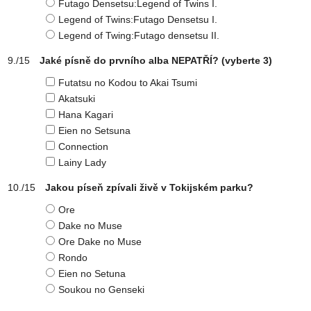
Futago Densetsu:Legend of Twins I.
Legend of Twins:Futago Densetsu I.
Legend of Twing:Futago densetsu II.
Jaké písně do prvního alba NEPATŘÍ?
(vyberte 3)
Futatsu no Kodou to Akai Tsumi
Akatsuki
Hana Kagari
Eien no Setsuna
Connection
Lainy Lady
Jakou píseň zpívali živě v Tokijském parku?
Ore
Dake no Muse
Ore Dake no Muse
Rondo
Eien no Setuna
Soukou no Genseki