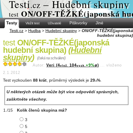
Test
i
– Hudební skupiny
.cz
ON/OFF-TĚŽKÉ(japonská hud
test
Testy
Piškvorky
Jiné
Vložit test
Uživatelé
Testi.cz
>
Hudba
>
Hudební skupiny
>
ON/OFF-TĚŽKÉ(japonská
hudební skupina)
test
ON/OFF-TĚŽKÉ(japonská
hudební skupina)
(
Hudební
skupiny
)
(čeká na schválení)
Autor:
Veri (4
104
+9%
ø)
...
vloženo
vlož.
vyzk.
2.1.2012
Test vyzkoušen
88 krát
, průměrný výsledek je
29
%
.
.8
U některých otázek může být více odpovědí správných,
zaškrtněte všechny.
Kolik členů skupina má?
3
5