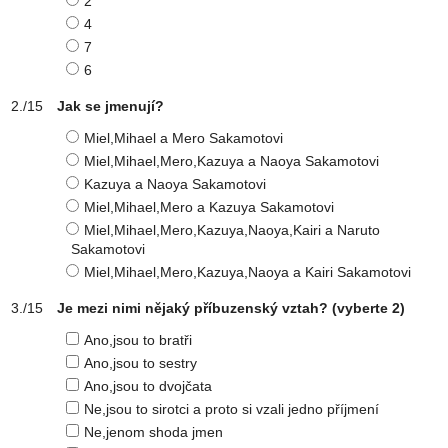
2
4
7
6
Jak se jmenují?
Miel,Mihael a Mero Sakamotovi
Miel,Mihael,Mero,Kazuya a Naoya Sakamotovi
Kazuya a Naoya Sakamotovi
Miel,Mihael,Mero a Kazuya Sakamotovi
Miel,Mihael,Mero,Kazuya,Naoya,Kairi a Naruto
Sakamotovi
Miel,Mihael,Mero,Kazuya,Naoya a Kairi Sakamotovi
Je mezi nimi nějaký příbuzenský vztah?
(vyberte 2)
Ano,jsou to bratři
Ano,jsou to sestry
Ano,jsou to dvojčata
Ne,jsou to sirotci a proto si vzali jedno příjmení
Ne,jenom shoda jmen