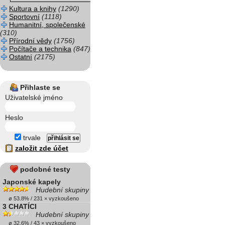
Kultura a knihy
(1290)
Sportovní
(1118)
Humanitní, společenské
(310)
Přírodní vědy
(1756)
Počítače a technika
(847)
Ostatní
(2175)
Přihlaste se
Uživatelské jméno
Heslo
trvale
založit zde účet
podobné testy
Japonské kapely
Hudební skupiny
ø 53.8% / 231 × vyzkoušeno
3 CHATÍCI
Hudební skupiny
ø 32.6% / 43 × vyzkoušeno