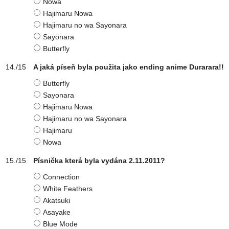
Nowa
Hajimaru Nowa
Hajimaru no wa Sayonara
Sayonara
Butterfly
A jaká píseň byla použita jako ending anime Durarara!!
Butterfly
Sayonara
Hajimaru Nowa
Hajimaru no wa Sayonara
Hajimaru
Nowa
Písnička která byla vydána 2.11.2011?
Connection
White Feathers
Akatsuki
Asayake
Blue Mode