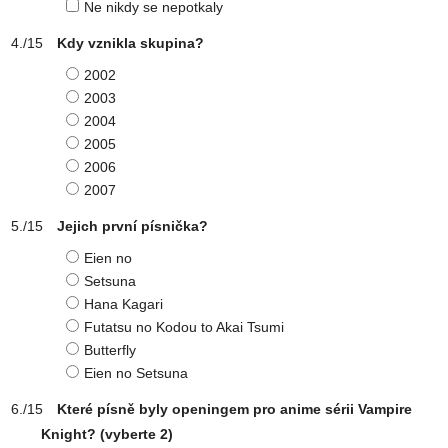
Ne nikdy se nepotkaly
Kdy vznikla skupina?
2002
2003
2004
2005
2006
2007
Jejich první písnička?
Eien no
Setsuna
Hana Kagari
Futatsu no Kodou to Akai Tsumi
Butterfly
Eien no Setsuna
Které písně byly openingem pro anime sérii Vampire
Knight?
(vyberte 2)