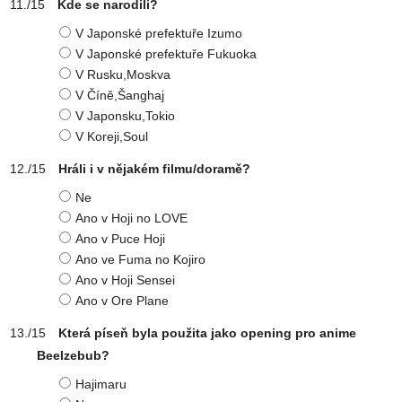
Kde se narodili?
V Japonské prefektuře Izumo
V Japonské prefektuře Fukuoka
V Rusku,Moskva
V Číně,Šanghaj
V Japonsku,Tokio
V Koreji,Soul
Hráli i v nějakém filmu/doramě?
Ne
Ano v Hoji no LOVE
Ano v Puce Hoji
Ano ve Fuma no Kojiro
Ano v Hoji Sensei
Ano v Ore Plane
Která píseň byla použita jako opening pro anime
Beelzebub?
Hajimaru