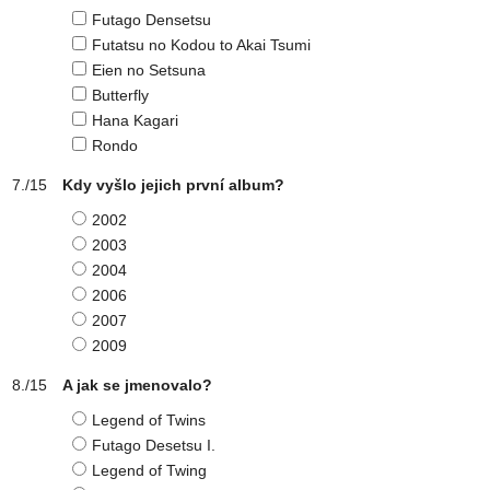
Futago Densetsu
Futatsu no Kodou to Akai Tsumi
Eien no Setsuna
Butterfly
Hana Kagari
Rondo
Kdy vyšlo jejich první album?
2002
2003
2004
2006
2007
2009
A jak se jmenovalo?
Legend of Twins
Futago Desetsu I.
Legend of Twing