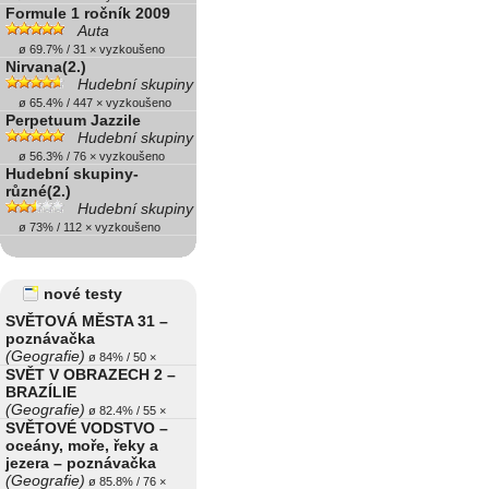
Formule 1 ročník 2009
Auta
ø 69.7% / 31 × vyzkoušeno
Nirvana(2.)
Hudební skupiny
ø 65.4% / 447 × vyzkoušeno
Perpetuum Jazzile
Hudební skupiny
ø 56.3% / 76 × vyzkoušeno
Hudební skupiny-
různé(2.)
Hudební skupiny
ø 73% / 112 × vyzkoušeno
nové testy
SVĚTOVÁ MĚSTA 31 –
poznávačka
(Geografie)
ø 84% / 50 ×
SVĚT V OBRAZECH 2 –
BRAZÍLIE
(Geografie)
ø 82.4% / 55 ×
SVĚTOVÉ VODSTVO –
oceány, moře, řeky a
jezera – poznávačka
(Geografie)
ø 85.8% / 76 ×