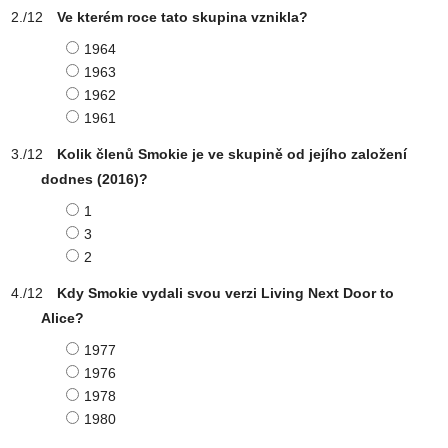
Ve kterém roce tato skupina vznikla?
1964
1963
1962
1961
Kolik členů Smokie je ve skupině od jejího založení
dodnes (2016)?
1
3
2
Kdy Smokie vydali svou verzi Living Next Door to
Alice?
1977
1976
1978
1980