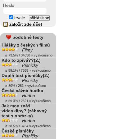
Heslo
trvale
založit zde účet
podobné testy
Hlášky z českých filmů
Filmy
ø 73.5% / 34630 × vyzkoušeno
Kdo to zpívá??(2.)
Písničky
ø 59.1% / 7365 × vyzkoušeno
Doplň text písničky(2.)
Písničky
ø 80% / 261 × vyzkoušeno
Česká vážná hudba
Hudba
ø 59.3% / 2621 × vyzkoušeno
Jak moc znáš
videoklipy? (zábavný
test s obrázky)
Hudba
ø 38.5% / 3784 × vyzkoušeno
České písničky
Písničky