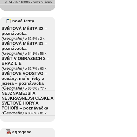
ø 74.7% / 18086 × vyzkoušeno
nové testy
SVĚTOVÁ MĚSTA 32 –
poznávačka
(Geografie)
ø 82.5% / 2 ×
SVĚTOVÁ MĚSTA 31 –
poznávačka
(Geografie)
ø 84.1% / 58 ×
SVĚT V OBRAZECH 2 –
BRAZÍLIE
(Geografie)
ø 82.7% / 63 ×
SVĚTOVÉ VODSTVO –
oceány, moře, řeky a
jezera – poznávačka
(Geografie)
ø 85.8% / 77 ×
NEJZNÁMĚJŠÍ A
NEJKRÁSNĚJŠÍ ČESKÉ A
SVĚTOVÉ HORY A
POHOŘÍ – poznávačka
(Geografie)
ø 83.6% / 81 ×
agregace