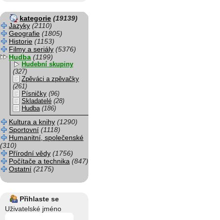
kategorie
(19139)
Jazyky
(2110)
Geografie
(1805)
Historie
(1153)
Filmy a seriály
(5376)
Hudba
(1199)
Hudební skupiny
(327)
Zpěváci a zpěvačky
(261)
Písničky
(96)
Skladatelé
(28)
Hudba
(186)
Kultura a knihy
(1290)
Sportovní
(1118)
Humanitní, společenské
(310)
Přírodní vědy
(1756)
Počítače a technika
(847)
Ostatní
(2175)
Přihlaste se
Uživatelské jméno