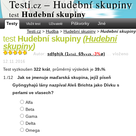
Test
i
– Hudební skupiny
.cz
Hudební skupiny
test
Testy
Piškvorky
Jiné
Vložit test
Uživatelé
Testi.cz
>
Hudba
>
Hudební skupiny
>
Hudební skupiny
test
Hudební skupiny
(
Hudební
skupiny
)
Autor:
sdfghjk (1
69
-3%
ø)
...
vloženo
vlož.
vyzk.
12.11.2016
Test vyzkoušen
322 krát
, průměrný výsledek je
39
%
.
.6
Jak se jmenuje maďarská skupina, jejíž píseň
Gyöngyhajú lány nazpíval Aleš Brichta jako Dívku s
perlami ve vlasech?
Alfa
Beta
Gama
Delta
Omega