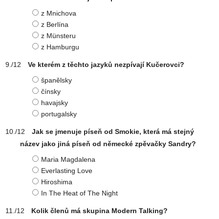
z Mnichova
z Berlína
z Münsteru
z Hamburgu
Ve kterém z těchto jazyků nezpívají Kučerovci?
španělsky
čínsky
havajsky
portugalsky
Jak se jmenuje píseň od Smokie, která má stejný
název jako jiná píseň od německé zpěvačky Sandry?
Maria Magdalena
Everlasting Love
Hiroshima
In The Heat of The Night
Kolik členů má skupina Modern Talking?