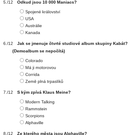
Odkud jsou 10 000 Maniacs?
Spojené království
USA
Austrálie
Kanada
Jak se jmenuje čtvrté studiové album skupiny Kabát?
(Demoalbum se nepočítá)
Colorado
Má ji motorovou
Corrida
Země plná trpaslíků
S kým zpívá Klaus Meine?
Modern Talking
Rammstein
Scorpions
Alphaville
Ze kterého města jsou Alphaville?