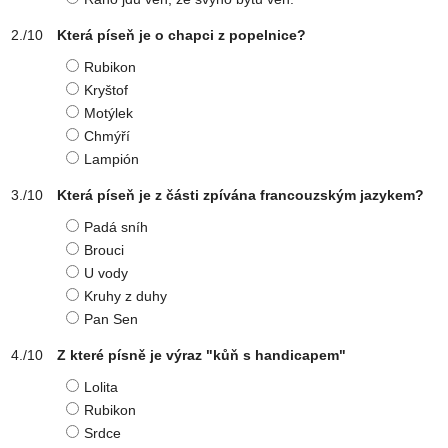
Která píseň je o chapci z popelnice?
Rubikon
Kryštof
Motýlek
Chmýří
Lampión
Která píseň je z části zpívána francouzským jazykem?
Padá sníh
Brouci
U vody
Kruhy z duhy
Pan Sen
Z které písně je výraz "kůň s handicapem"
Lolita
Rubikon
Srdce