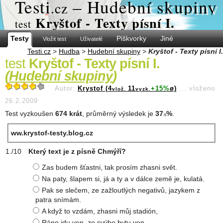
Test
i
– Hudební skupiny
.cz
Kryštof - Texty písní I.
test
Testy
Piškvorky
Jiné
Vložit test
Uživatelé
Testi.cz
>
Hudba
>
Hudební skupiny
>
Kryštof - Texty písní I.
test
Kryštof - Texty písní I.
(
Hudební skupiny
)
Autor:
Krystof (4
11
+15%
ø)
...
vloženo
vlož.
vyzk.
26.2.2009
Test vyzkoušen
674 krát
, průměrný výsledek je
37
%
.
.5
ww.krystof-testy.blog.cz
Který text je z písně Chmýří?
Zas budem šťastni, tak prosím zhasni svět.
Na paty, šlapem si, já a ty a v dálce země je, kulatá.
Pak se slečem, ze zažloutlých negativů, jazykem z
patra snímám.
A když to vzdám, zhasni můj stadión,
Ráno jdu ven, ze svýho bytu ven.