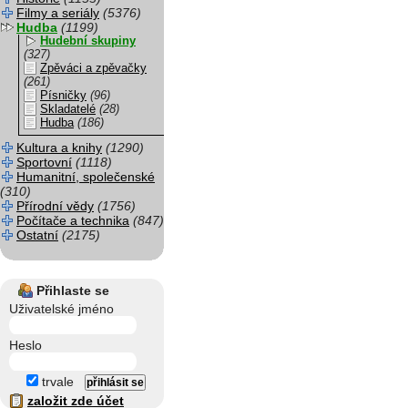
Filmy a seriály
(5376)
Hudba
(1199)
Hudební skupiny
(327)
Zpěváci a zpěvačky
(261)
Písničky
(96)
Skladatelé
(28)
Hudba
(186)
Kultura a knihy
(1290)
Sportovní
(1118)
Humanitní, společenské
(310)
Přírodní vědy
(1756)
Počítače a technika
(847)
Ostatní
(2175)
Přihlaste se
Uživatelské jméno
Heslo
trvale
založit zde účet