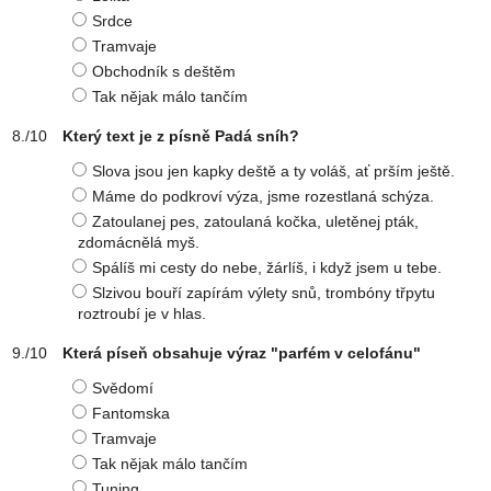
Srdce
Tramvaje
Obchodník s deštěm
Tak nějak málo tančím
Který text je z písně Padá sníh?
Slova jsou jen kapky deště a ty voláš, ať prším ještě.
Máme do podkroví výza, jsme rozestlaná schýza.
Zatoulanej pes, zatoulaná kočka, uletěnej pták,
zdomácnělá myš.
Spálíš mi cesty do nebe, žárlíš, i když jsem u tebe.
Slzivou bouří zapírám výlety snů, trombóny třpytu
roztroubí je v hlas.
Která píseň obsahuje výraz "parfém v celofánu"
Svědomí
Fantomska
Tramvaje
Tak nějak málo tančím
Tuning