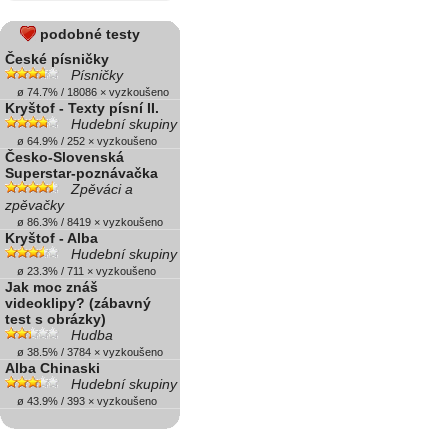
podobné testy
České písničky
Písničky
ø 74.7% / 18086 × vyzkoušeno
Kryštof - Texty písní II.
Hudební skupiny
ø 64.9% / 252 × vyzkoušeno
Česko-Slovenská
Superstar-poznávačka
Zpěváci a
zpěvačky
ø 86.3% / 8419 × vyzkoušeno
Kryštof - Alba
Hudební skupiny
ø 23.3% / 711 × vyzkoušeno
Jak moc znáš
videoklipy? (zábavný
test s obrázky)
Hudba
ø 38.5% / 3784 × vyzkoušeno
Alba Chinaski
Hudební skupiny
ø 43.9% / 393 × vyzkoušeno