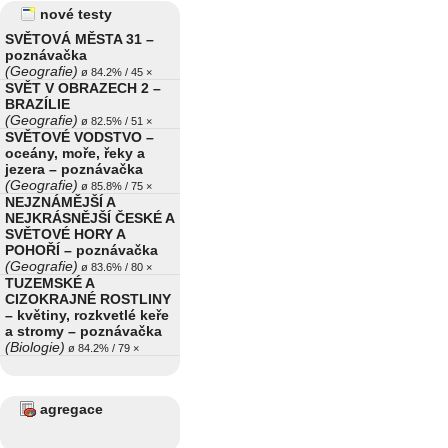
nové testy
SVĚTOVÁ MĚSTA 31 –
poznávačka
(Geografie)
ø 84.2% / 45 ×
SVĚT V OBRAZECH 2 –
BRAZÍLIE
(Geografie)
ø 82.5% / 51 ×
SVĚTOVÉ VODSTVO –
oceány, moře, řeky a
jezera – poznávačka
(Geografie)
ø 85.8% / 75 ×
NEJZNÁMĚJŠÍ A
NEJKRÁSNĚJŠÍ ČESKÉ A
SVĚTOVÉ HORY A
POHOŘÍ – poznávačka
(Geografie)
ø 83.6% / 80 ×
TUZEMSKÉ A
CIZOKRAJNÉ ROSTLINY
– květiny, rozkvetlé keře
a stromy – poznávačka
(Biologie)
ø 84.2% / 79 ×
agregace