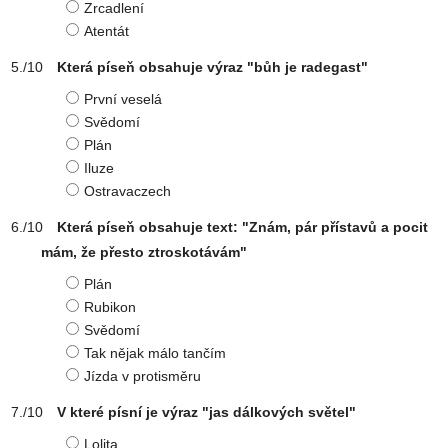
Zrcadlení
Atentát
Která píseň obsahuje výraz "bůh je radegast"
První veselá
Svědomí
Plán
Iluze
Ostravaczech
Která píseň obsahuje text: "Znám, pár přístavů a pocit
mám, že přesto ztroskotávám"
Plán
Rubikon
Svědomí
Tak nějak málo tančím
Jízda v protisměru
V které písní je výraz "jas dálkových světel"
Lolita