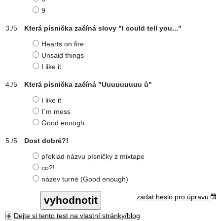
9
Která písnička začíná slovy "I could tell you..."
Hearts on fire
Unsaid things
I like it
Která písnička začíná "Uuuuuuuuu ů"
I like it
I´m mess
Good enough
Dost dobré?!
překlad názvu písničky z mixtape
co?!
název turné (Good enough)
zadat heslo pro úpravu
Dejte si tento test na vlastní stránky/blog