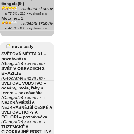
5angels(9.)
Hudební skupiny
ø 77.3% / 218 × vyzkoušeno
Metallica 1.
Hudební skupiny
ø 42.6% / 639 × vyzkoušeno
nové testy
SVĚTOVÁ MĚSTA 31 –
poznávačka
(Geografie)
ø 84.1% / 58 ×
SVĚT V OBRAZECH 2 –
BRAZÍLIE
(Geografie)
ø 82.7% / 63 ×
SVĚTOVÉ VODSTVO –
oceány, moře, řeky a
jezera – poznávačka
(Geografie)
ø 85.8% / 77 ×
NEJZNÁMĚJŠÍ A
NEJKRÁSNĚJŠÍ ČESKÉ A
SVĚTOVÉ HORY A
POHOŘÍ – poznávačka
(Geografie)
ø 83.6% / 81 ×
TUZEMSKÉ A
CIZOKRAJNÉ ROSTLINY