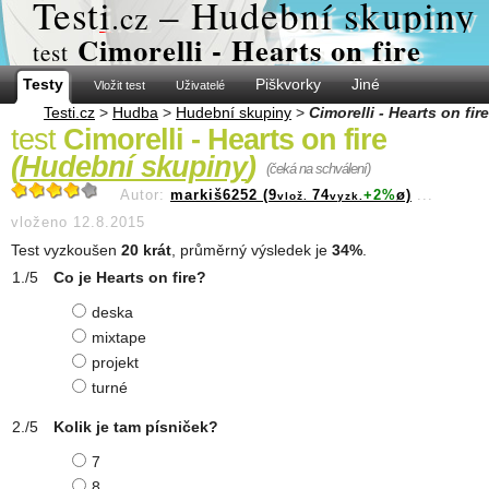
Test
i
– Hudební skupiny
.cz
Cimorelli - Hearts on fire
test
Testy
Piškvorky
Jiné
Vložit test
Uživatelé
Testi.cz
>
Hudba
>
Hudební skupiny
>
Cimorelli - Hearts on fire
test
Cimorelli - Hearts on fire
(
Hudební skupiny
)
(čeká na schválení)
Autor:
markiš6252 (9
74
+2%
ø)
...
vlož.
vyzk.
vloženo 12.8.2015
Test vyzkoušen
20 krát
, průměrný výsledek je
34%
.
Co je Hearts on fire?
deska
mixtape
projekt
turné
Kolik je tam písniček?
7
8