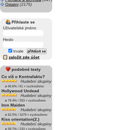
Ostatní
(2175)
Přihlaste se
Uživatelské jméno
Heslo
trvale
založit zde účet
podobné testy
Co víš o Kontrafaktu?
Hudební skupiny
ø 66.6% / 61 × vyzkoušeno
Hollywood Undead
Hudební skupiny
ø 79.4% / 253 × vyzkoušeno
Iron Maiden
Hudební skupiny
ø 62.5% / 1079 × vyzkoušeno
Kiss orientation(2.)
Hudební skupiny
ø 59.7% / 233 × vyzkoušeno