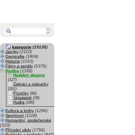
kategorie
(19138)
Jazyky
(2110)
Geografie
(1804)
Historie
(1153)
Filmy a seriály
(5376)
Hudba
(1199)
Hudební skupiny
(327)
Zpěváci a zpěvačky
(261)
Písničky
(96)
Skladatelé
(28)
Hudba
(186)
Kultura a knihy
(1290)
Sportovní
(1118)
Humanitní, společenské
(310)
Přírodní vědy
(1756)
Počítače a technika
(847)