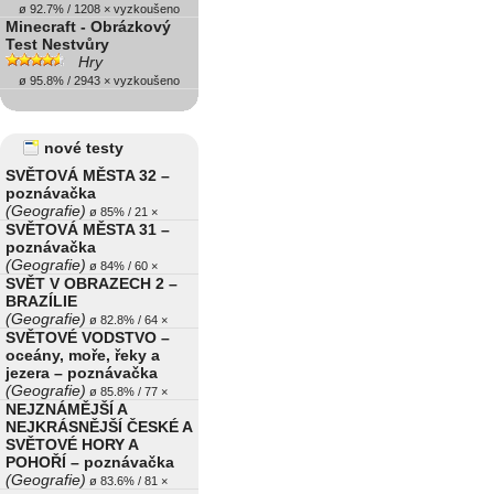
ø 92.7% / 1208 × vyzkoušeno
Minecraft - Obrázkový
Test Nestvůry
Hry
ø 95.8% / 2943 × vyzkoušeno
nové testy
SVĚTOVÁ MĚSTA 32 –
poznávačka
(Geografie)
ø 85% / 21 ×
SVĚTOVÁ MĚSTA 31 –
poznávačka
(Geografie)
ø 84% / 60 ×
SVĚT V OBRAZECH 2 –
BRAZÍLIE
(Geografie)
ø 82.8% / 64 ×
SVĚTOVÉ VODSTVO –
oceány, moře, řeky a
jezera – poznávačka
(Geografie)
ø 85.8% / 77 ×
NEJZNÁMĚJŠÍ A
NEJKRÁSNĚJŠÍ ČESKÉ A
SVĚTOVÉ HORY A
POHOŘÍ – poznávačka
(Geografie)
ø 83.6% / 81 ×