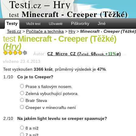
Test
i
– Hry
.cz
Minecraft - Creeper (Těžké)
test
Testy
Piškvorky
Jiné
Vložit test
Uživatelé
Testi.cz
>
Počítače a technika
>
Hry
>
Minecraft - Creeper (Těžké)
test
Minecraft - Creeper (Těžké)
(
Hry
)
Autor:
CZ_Micro_CZ (7
68
+11%
ø)
...
vlož.
vyzk.
vloženo 23.4.2013
Test vyzkoušen
3366 krát
, průměrný výsledek je
47%
.
Co je to Creeper?
Prase s fialovým nosem.
Zelená vybuchující potvora.
Bratr Steva
Creeper v minecraftu není
Na jakém light levelu se creeper spawnuje?
8 a níž
7 a níž