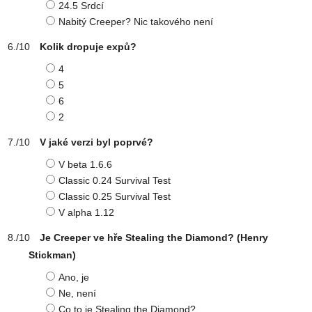
24.5 Srdcí
Nabitý Creeper? Nic takového není
Kolik dropuje expů?
4
5
6
2
V jaké verzi byl poprvé?
V beta 1.6.6
Classic 0.24 Survival Test
Classic 0.25 Survival Test
V alpha 1.12
Je Creeper ve hře Stealing the Diamond? (Henry
Stickman)
Ano, je
Ne, není
Co to je Stealing the Diamond?