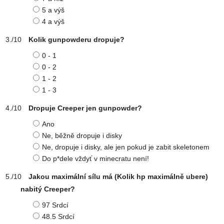
5 a výš
4 a výš
Kolik gunpowderu dropuje?
0 - 1
0 - 2
1 - 2
1 - 3
Dropuje Creeper jen gunpowder?
Ano
Ne, běžně dropuje i disky
Ne, dropuje i disky, ale jen pokud je zabit skeletonem
Do p*dele vždyť v minecratu není!
Jakou maximální sílu má (Kolik hp maximálně ubere)
nabitý Creeper?
97 Srdcí
48.5 Srdcí