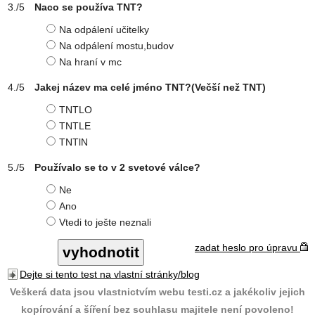
Naco se používa TNT?
Na odpálení učitelky
Na odpálení mostu,budov
Na hraní v mc
Jakej název ma celé jméno TNT?(Večší než TNT)
TNTLO
TNTLE
TNTlN
Používalo se to v 2 svetové válce?
Ne
Ano
Vtedi to ješte neznali
zadat heslo pro úpravu
Dejte si tento test na vlastní stránky/blog
Veškerá data jsou vlastnictvím webu testi.cz a jakékoliv jejich
kopírování a šíření bez souhlasu majitele není povoleno!