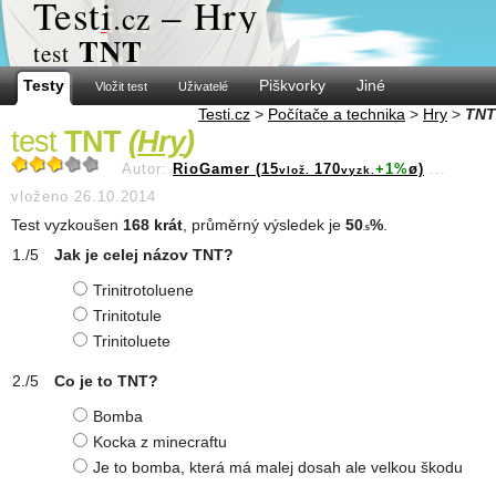
Test
i
– Hry
.cz
TNT
test
Testy
Piškvorky
Jiné
Vložit test
Uživatelé
Testi.cz
>
Počítače a technika
>
Hry
>
TNT
test
TNT
(
Hry
)
Autor:
RioGamer (15
170
+1%
ø)
...
vlož.
vyzk.
vloženo 26.10.2014
Test vyzkoušen
168 krát
, průměrný výsledek je
50
%
.
.5
Jak je celej názov TNT?
Trinitrotoluene
Trinitotule
Trinitoluete
Co je to TNT?
Bomba
Kocka z minecraftu
Je to bomba, která má malej dosah ale velkou škodu