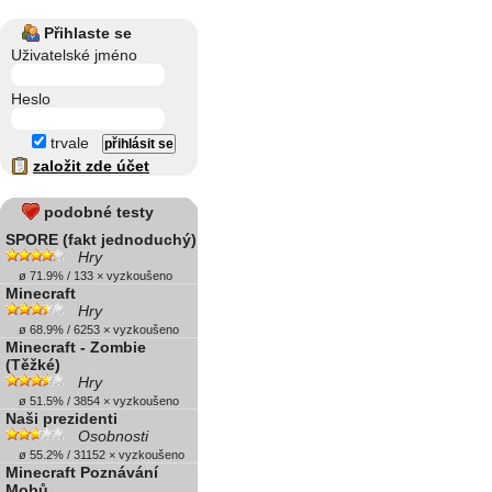
Přihlaste se
Uživatelské jméno
Heslo
trvale
založit zde účet
podobné testy
SPORE (fakt jednoduchý)
Hry
ø 71.9% / 133 × vyzkoušeno
Minecraft
Hry
ø 68.9% / 6253 × vyzkoušeno
Minecraft - Zombie
(Těžké)
Hry
ø 51.5% / 3854 × vyzkoušeno
Naši prezidenti
Osobnosti
ø 55.2% / 31152 × vyzkoušeno
Minecraft Poznávání
Mobů