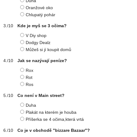
Duha
Oranžové oko
Chlupatý pohár
Kde je myš se 3 očima?
V Diy shop
Dodgy Dealz
Můžeš si jí koupit domů
Jak se nazývají peníze?
Rox
Rot
Ros
Co není v Main street?
Duha
Plakát na kterém je houba
Příšerka se 4 očima,která vrtá
Co je v obchodě "bizzare Bazaar"?