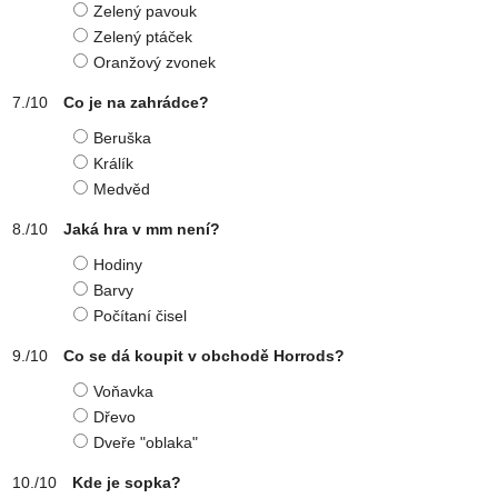
Zelený pavouk
Zelený ptáček
Oranžový zvonek
Co je na zahrádce?
Beruška
Králík
Medvěd
Jaká hra v mm není?
Hodiny
Barvy
Počítaní čisel
Co se dá koupit v obchodě Horrods?
Voňavka
Dřevo
Dveře "oblaka"
Kde je sopka?