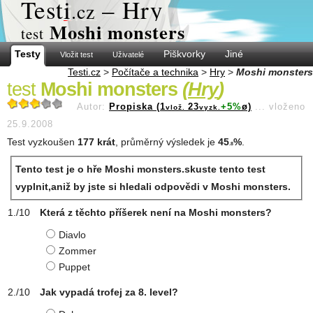
Test
i
– Hry
.cz
Moshi monsters
test
Testy
Piškvorky
Jiné
Vložit test
Uživatelé
Testi.cz
>
Počítače a technika
>
Hry
>
Moshi monsters
test
Moshi monsters
(
Hry
)
Autor:
Propiska (1
23
+5%
ø)
...
vloženo
vlož.
vyzk.
25.9.2008
Test vyzkoušen
177 krát
, průměrný výsledek je
45
%
.
.8
Tento test je o hře Moshi monsters.skuste tento test
vyplnit,aniž by jste si hledali odpovědi v Moshi monsters.
Která z těchto příšerek není na Moshi monsters?
Diavlo
Zommer
Puppet
Jak vypadá trofej za 8. level?