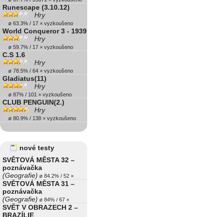
Runescape (3.10.12)
Hry
ø 63.3% / 17 × vyzkoušeno
World Conqueror 3 - 1939
Hry
ø 59.7% / 17 × vyzkoušeno
C.S 1.6
Hry
ø 78.5% / 64 × vyzkoušeno
Gladiatus(11)
Hry
ø 87% / 101 × vyzkoušeno
CLUB PENGUIN(2.)
Hry
ø 80.9% / 138 × vyzkoušeno
nové testy
SVĚTOVÁ MĚSTA 32 –
poznávačka
(Geografie)
ø 84.2% / 52 ×
SVĚTOVÁ MĚSTA 31 –
poznávačka
(Geografie)
ø 84% / 67 ×
SVĚT V OBRAZECH 2 –
BRAZÍLIE