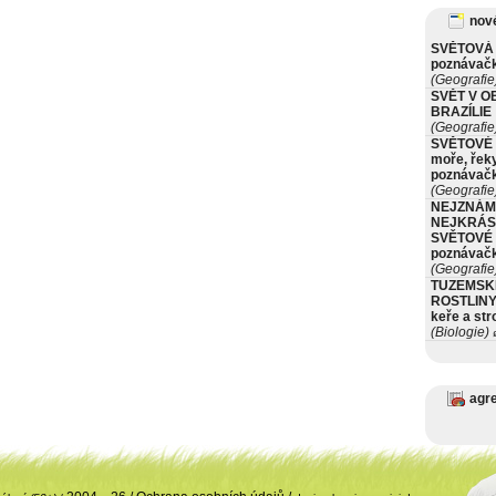
nové
SVĚTOVÁ 
poznávač
(Geografie
SVĚT V O
BRAZÍLIE
(Geografie
SVĚTOVÉ 
moře, řeky
poznávač
(Geografie
NEJZNÁM
NEJKRÁS
SVĚTOVÉ 
poznávač
(Geografie
TUZEMSK
ROSTLINY 
keře a st
(Biologie)
ø
agr