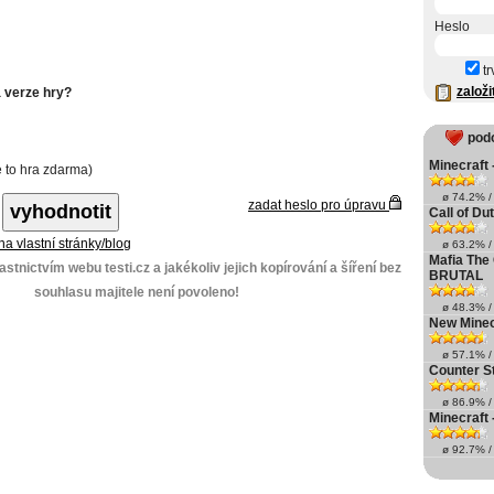
Heslo
tr
založi
á verze hry?
pod
Minecraft 
e to hra zdarma)
ø 74.2% / 
zadat heslo pro úpravu
Call of Du
 na vlastní stránky/blog
ø 63.2% / 
Mafia The
stnictvím webu testi.cz a jakékoliv jejich kopírování a šíření bez
BRUTAL
souhlasu majitele není povoleno!
ø 48.3% / 
New Minec
ø 57.1% / 
Counter St
ø 86.9% / 
Minecraft 
ø 92.7% / 