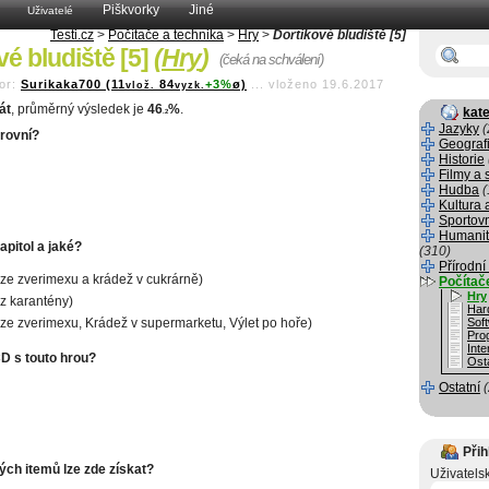
Piškvorky
Jiné
Uživatelé
Testi.cz
>
Počítače a technika
>
Hry
>
Dortíkové bludiště [5]
vé bludiště [5]
(
Hry
)
(čeká na schválení)
or:
Surikaka700 (11
84
+3%
ø)
...
vloženo 19.6.2017
vlož.
vyzk.
át
, průměrný výsledek je
46
%
.
kate
.2
Jazyky
(
úrovní?
Geograf
Historie
Filmy a 
Hudba
(
Kultura 
Sportov
Humanit
apitol a jaké?
(310)
Přírodní
 ze zverimexu a krádež v cukrárně)
Počítač
Hry
 z karantény)
Har
 ze zverimexu, Krádež v supermarketu, Výlet po hoře)
Sof
Pro
Inte
CD s touto hrou?
Osta
Ostatní
Přih
ých itemů lze zde získat?
Uživatels