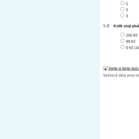
1
5
3
Kolik stojí pln
200 Kč
99 Kč
0 Kč (J
Dejte si tento test
Veškerá data jsou vla