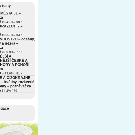
 testy
MĚSTA 31 –
ka
)
ø 84.1% / 58 ×
BRAZECH 2 –
)
ø 82.7% / 63 ×
VODSTVO – oceány,
 a jezera –
ka
)
ø 85.8% / 77 ×
ĚJŠÍ A
NĚJŠÍ ČESKÉ A
HORY A POHOŘÍ –
ka
)
ø 83.6% / 81 ×
É A CIZOKRAJNÉ
– květiny, rozkvetlé
romy – poznávačka
 84.2% / 79 ×
egace