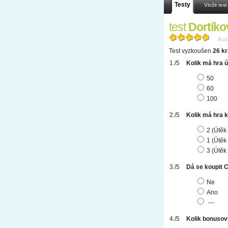
Testy
Vložit test
test
Dortíko
Aut
Test vyzkoušen
26 kr
Kolik má hra 
50
60
100
Kolik má hra k
2 (Útěk
1 (Útěk
3 (Útěk
Dá se koupit 
Ne
Ano
---
Kolik bonusov