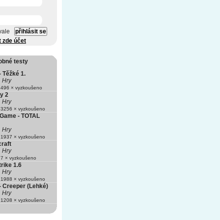
vale
t zde účet
obné testy
- Těžké 1.
Hry
496 × vyzkoušeno
ty 2
Hry
3256 × vyzkoušeno
 Game - TOTAL
Hry
1937 × vyzkoušeno
raft
Hry
7 × vyzkoušeno
rike 1.6
Hry
1988 × vyzkoušeno
- Creeper (Lehké)
Hry
1208 × vyzkoušeno