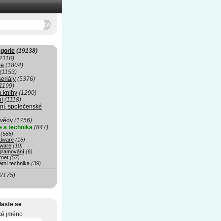
gorie
(19138)
2110)
ie
(1804)
(1153)
seriály
(5376)
1199)
a knihy
(1290)
ní
(1118)
ní, společenské
 vědy
(1756)
e a technika
(847)
(586)
dware
(16)
tware
(10)
gramování
(6)
rnet
(57)
tní technika
(39)
(2175)
laste se
ké jméno