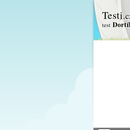
Test
i
.c
Dortí
test