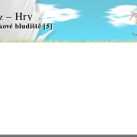
– Hry
z
kové bludiště [5]