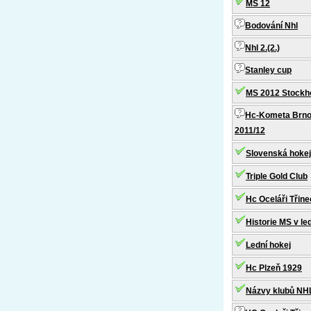
MS 12
Bodování Nhl
Nhl 2.(2.)
Stanley cup
MS 2012 Stockho
Hc-Kometa Brno-
2011/12
Slovenská hokej
Triple Gold Club
Hc Oceláři Třin
Historie MS v le
Lední hokej
Hc Plzeň 1929
Názvy klubů NH