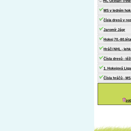
HC Ocelaři Třine
MS v ledním hoke
čísla dresů v re
Jaromír Jágr
Hokej 70.-80.lét
Hráči NHL - leh
Čísla dresů - tě
1. Hokejová Liga
Čísla hráčů - M
zob