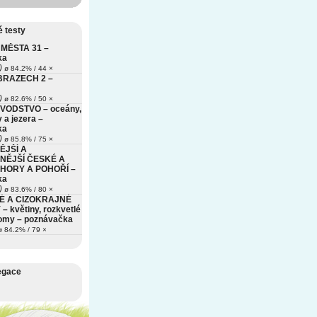
 testy
MĚSTA 31 –
ka
)
ø 84.2% / 44 ×
BRAZECH 2 –
)
ø 82.6% / 50 ×
VODSTVO – oceány,
 a jezera –
ka
)
ø 85.8% / 75 ×
ĚJŠÍ A
NĚJŠÍ ČESKÉ A
HORY A POHOŘÍ –
ka
)
ø 83.6% / 80 ×
É A CIZOKRAJNÉ
– květiny, rozkvetlé
romy – poznávačka
 84.2% / 79 ×
egace