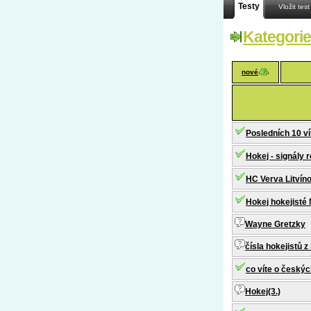
Testy
Vložit test
Kategorie
nové
Posledních 10 ví
Hokej - signály 
HC Verva Litvíno
Hokej hokejisté
Wayne Gretzky
čísla hokejistů 
co víte o českýc
Hokej(3.)