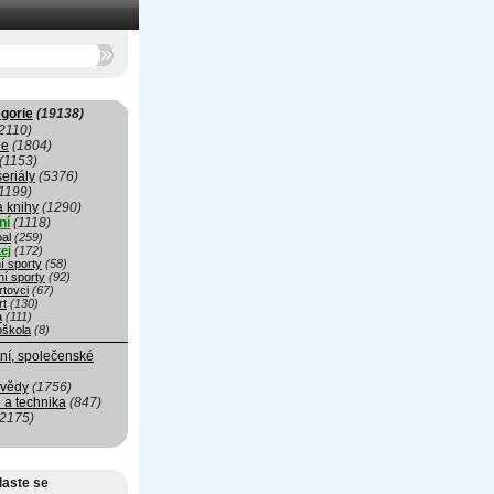
gorie
(19138)
2110)
ie
(1804)
(1153)
seriály
(5376)
1199)
a knihy
(1290)
ní
(1118)
al
(259)
ej
(172)
í sporty
(58)
ní sporty
(92)
rtovci
(67)
rt
(130)
a
(111)
oškola
(8)
ní, společenské
 vědy
(1756)
 a technika
(847)
(2175)
laste se