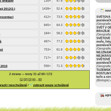
c příklady
135×
47.9
1439×
52.4
ji 2012(2.)
nové
412×
73.5
SVĚTOVÁ 
prezentaci
poznávač
(Geografie
945×
64.3
SVĚT V O
BRAZÍLIE
184×
58.2
a
(Geografie
SVĚTOVÉ 
497×
77.2
ké
moře, řeky
poznávač
(Geografie
753×
61.9
žké
NEJZNÁM
NEJKRÁS
717×
37.5
SVĚTOVÉ 
poznávač
556×
71.3
S 2010
(Geografie
TUZEMSK
ROSTLINY 
2 strana — testy 31 až 60 / 172
keře a st
[1]
[2]
[3]
[4]
..
[6]
(Biologie)
ø
razit i neschválené
/
zobrazit pouze schválené
agr