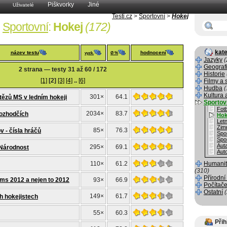
Piškvorky
Jiné
Uživatelé
Testi.cz
>
Sportovní
>
Hokej
Sportovní
:
Hokej
(172)
kate
název testu
hodnocení
vyzk.
Ø %
Jazyky
(
Geograf
2 strana — testy 31 až 60 / 172
Historie
[1]
[2]
[3]
[4]
..
[6]
Filmy a 
Hudba
(
Kultura 
301×
64.1
tězů MS v ledním hokeji
Sportov
Fotb
2034×
83.7
rozhodčích
Hok
Letn
Zim
85×
76.3
v - čísla hráčů
Spo
Spo
Aut
295×
69.1
 Národnost
Aut
110×
61.2
Humanit
(310)
Přírodní
z ms 2012 a nejen to 2012
93×
66.9
Počítače
Ostatní
149×
61.7
h hokejistech
55×
60.3
Přih