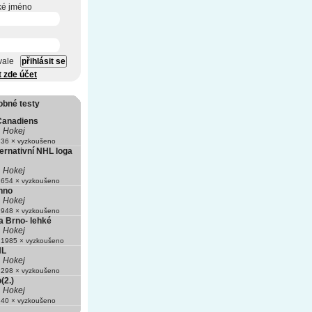
ké jméno
vale
t zde účet
obné testy
Canadiens
Hokej
36 × vyzkoušeno
ternativní NHL loga
Hokej
654 × vyzkoušeno
hno
Hokej
948 × vyzkoušeno
 Brno- lehké
Hokej
1985 × vyzkoušeno
HL
Hokej
298 × vyzkoušeno
(2.)
Hokej
40 × vyzkoušeno