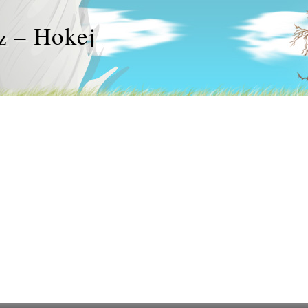
– Hokej
z