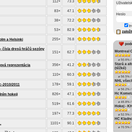
112×
73.3
Uživatels
83×
47.1
Heslo
38×
72.2
tr
53×
82.9
založi
255×
76.8
lm a Helsinki
pod
 čísla dresů hráčů sezóny
Montreal 
151×
62.7
ø 50.6% / 
Stará a al
356×
41.2
ová reprezentácia
(těžké)
110×
60.3
ø 56.5% / 
NHL všec
178×
59.1
ec-2010/2011
ø 56.2% / 
Hc Kometa
826×
47.1
dním hokeji
ø 46.8% / 
519×
61.6
Hokej - K
197×
77.3
ø 52.5% / 
HC Kladno
1101×
90.1
L
ø 70.5% / 