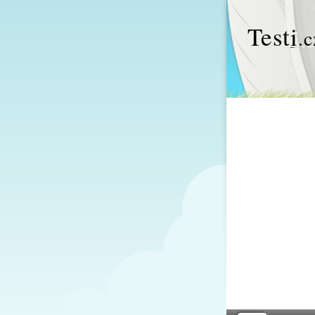
Test
i
.c