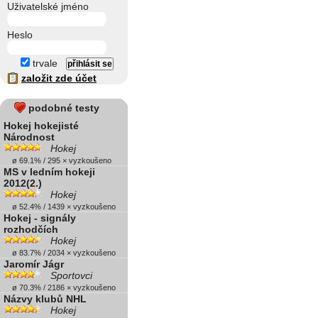
Uživatelské jméno
Heslo
trvale
založit zde účet
podobné testy
Hokej hokejisté
Národnost
Hokej
ø 69.1% / 295 × vyzkoušeno
MS v ledním hokeji
2012(2.)
Hokej
ø 52.4% / 1439 × vyzkoušeno
Hokej - signály
rozhodčích
Hokej
ø 83.7% / 2034 × vyzkoušeno
Jaromír Jágr
Sportovci
ø 70.3% / 2186 × vyzkoušeno
Názvy klubů NHL
Hokej