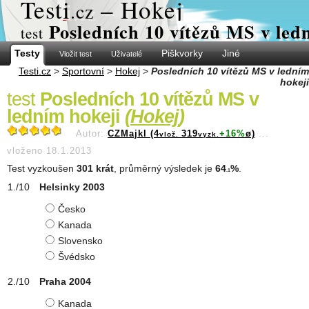
Test
i
– Hokej
.cz
Posledních 10 vítězů MS v led
test
Testy
Piškvorky
Jiné
Vložit test
Uživatelé
Testi.cz
>
Sportovní
>
Hokej
>
Posledních 10 vítězů MS v ledním
hokeji
test
Posledních 10 vítězů MS v
ledním hokeji
(
Hokej
)
Autor:
CZMajkl (4
319
+16%
ø)
...
vlož.
vyzk.
vloženo 18.1.2013
Test vyzkoušen
301 krát
, průměrný výsledek je
64
%
.
.1
Helsinky 2003
Česko
Kanada
Slovensko
Švédsko
Praha 2004
Kanada