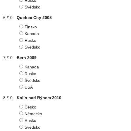
Rusko
Švédsko
Quebec City 2008
Finsko
Kanada
Rusko
Švédsko
Bern 2009
Kanada
Rusko
Švédsko
USA
Kolín nad Rýnem 2010
Česko
Německo
Rusko
Švédsko