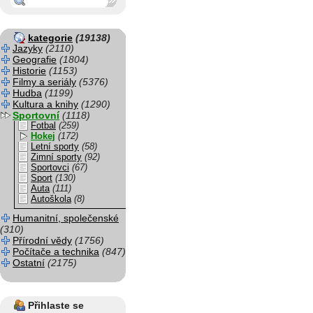
kategorie
(19138)
Jazyky
(2110)
Geografie
(1804)
Historie
(1153)
Filmy a seriály
(5376)
Hudba
(1199)
Kultura a knihy
(1290)
Sportovní
(1118)
Fotbal
(259)
Hokej
(172)
Letní sporty
(58)
Zimní sporty
(92)
Sportovci
(67)
Sport
(130)
Auta
(111)
Autoškola
(8)
Humanitní, společenské
(310)
Přírodní vědy
(1756)
Počítače a technika
(847)
Ostatní
(2175)
Přihlaste se