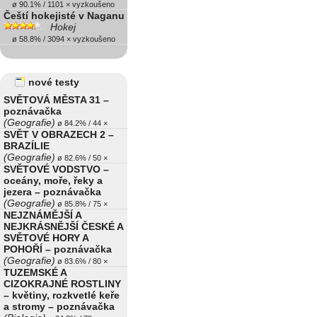
ø 90.1% / 1101 × vyzkoušeno
Čeští hokejisté v Naganu
Hokej
ø 58.8% / 3094 × vyzkoušeno
nové testy
SVĚTOVÁ MĚSTA 31 –
poznávačka
(Geografie)
ø 84.2% / 44 ×
SVĚT V OBRAZECH 2 –
BRAZÍLIE
(Geografie)
ø 82.6% / 50 ×
SVĚTOVÉ VODSTVO –
oceány, moře, řeky a
jezera – poznávačka
(Geografie)
ø 85.8% / 75 ×
NEJZNÁMĚJŠÍ A
NEJKRÁSNĚJŠÍ ČESKÉ A
SVĚTOVÉ HORY A
POHOŘÍ – poznávačka
(Geografie)
ø 83.6% / 80 ×
TUZEMSKÉ A
CIZOKRAJNÉ ROSTLINY
– květiny, rozkvetlé keře
a stromy – poznávačka