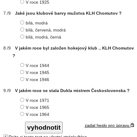
V roce 1925
Jaké jsou klubové barvy mužstva KLH Chomutov ?
bílá, modrá
bílá, červená, modrá
bílá, modrá, černá
V jakém roce byl založen hokejový klub .. KLH Chomutov
?
V roce 1944
V roce 1945
V roce 1946
V jakém roce se stala Dukla mistrem Československa ?
V roce 1971
V roce 1965
V roce 1964
zadat heslo pro úpravu