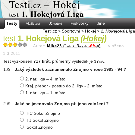
Test
i
– Hokej
.cz
1. Hokejová Liga
test
Testy
Piškvorky
Jiné
Vložit test
Uživatelé
Testi.cz
>
Sportovní
>
Hokej
>
1. Hokejová Liga
test
1. Hokejová Liga
(
Hokej
)
Autor:
Mike23 (1
3
-6%
ø)
...
vloženo
vlož.
vyzk.
1.3.2011
Test vyzkoušen
717 krát
, průměrný výsledek je
37
%
.
.5
Jaký výsledek zaznamenalo Znojmo v roce 1993 - 94 ?
2. nár. liga – 4. místo
Kraj. přebor - postup do 2. ligy - 2. místo
1. nár. liga – 1. místo
Jaké se jmenovalo Znojmo při jeho založení ?
HC Sokol Znojmo
TJ Sokol Znojmo
Sokol Znojmo