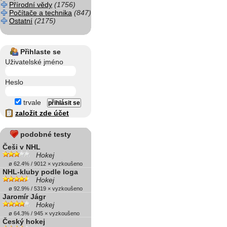
Přírodní vědy
(1756)
Počítače a technika
(847)
Ostatní
(2175)
Přihlaste se
Uživatelské jméno
Heslo
trvale
založit zde účet
podobné testy
Češi v NHL
Hokej
ø 62.4% / 9012 × vyzkoušeno
NHL-kluby podle loga
Hokej
ø 92.9% / 5319 × vyzkoušeno
Jaromír Jágr
Hokej
ø 64.3% / 945 × vyzkoušeno
Český hokej