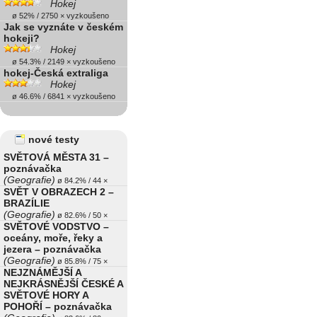
Hokej
ø 52% / 2750 × vyzkoušeno
Jak se vyznáte v českém
hokeji?
Hokej
ø 54.3% / 2149 × vyzkoušeno
hokej-Česká extraliga
Hokej
ø 46.6% / 6841 × vyzkoušeno
nové testy
SVĚTOVÁ MĚSTA 31 –
poznávačka
(Geografie)
ø 84.2% / 44 ×
SVĚT V OBRAZECH 2 –
BRAZÍLIE
(Geografie)
ø 82.6% / 50 ×
SVĚTOVÉ VODSTVO –
oceány, moře, řeky a
jezera – poznávačka
(Geografie)
ø 85.8% / 75 ×
NEJZNÁMĚJŠÍ A
NEJKRÁSNĚJŠÍ ČESKÉ A
SVĚTOVÉ HORY A
POHOŘÍ – poznávačka