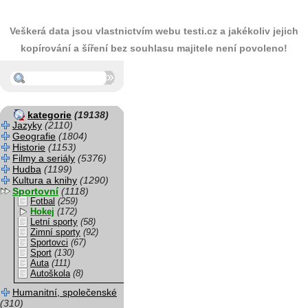
Veškerá data jsou vlastnictvím webu testi.cz a jakékoliv jejich
kopírování a šíření bez souhlasu majitele není povoleno!
kategorie
(19138)
Jazyky
(2110)
Geografie
(1804)
Historie
(1153)
Filmy a seriály
(5376)
Hudba
(1199)
Kultura a knihy
(1290)
Sportovní
(1118)
Fotbal
(259)
Hokej
(172)
Letní sporty
(58)
Zimní sporty
(92)
Sportovci
(67)
Sport
(130)
Auta
(111)
Autoškola
(8)
Humanitní, společenské
(310)