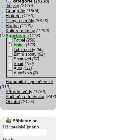
kategorie
(19138)
Jazyky
(2110)
Geografie
(1804)
Historie
(1153)
Filmy a seriály
(5376)
Hudba
(1199)
Kultura a knihy
(1290)
Sportovní
(1118)
Fotbal
(259)
Hokej
(172)
Letní sporty
(58)
Zimní sporty
(92)
Sportovci
(67)
Sport
(130)
Auta
(111)
Autoškola
(8)
Humanitní, společenské
(310)
Přírodní vědy
(1756)
Počítače a technika
(847)
Ostatní
(2175)
Přihlaste se
Uživatelské jméno
Heslo