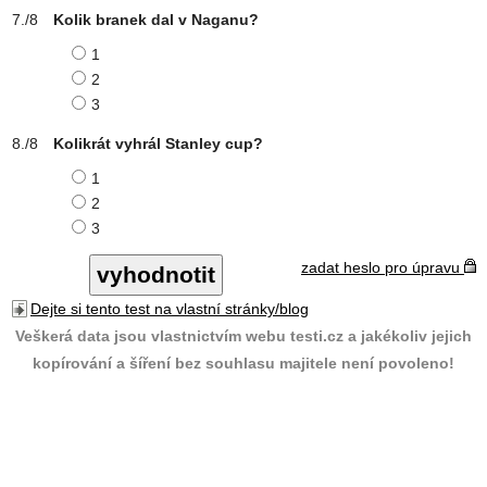
Kolik branek dal v Naganu?
1
2
3
Kolikrát vyhrál Stanley cup?
1
2
3
zadat heslo pro úpravu
Dejte si tento test na vlastní stránky/blog
Veškerá data jsou vlastnictvím webu testi.cz a jakékoliv jejich
kopírování a šíření bez souhlasu majitele není povoleno!