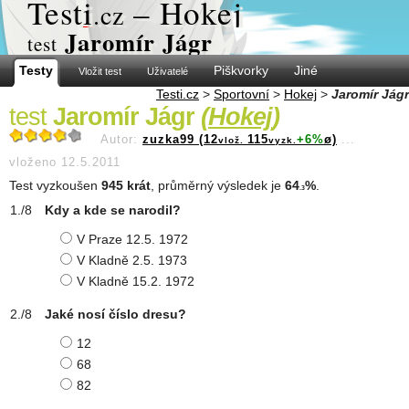
Test
i
– Hokej
.cz
Jaromír Jágr
test
Testy
Piškvorky
Jiné
Vložit test
Uživatelé
Testi.cz
>
Sportovní
>
Hokej
>
Jaromír Jágr
test
Jaromír Jágr
(
Hokej
)
Autor:
zuzka99 (12
115
+6%
ø)
...
vlož.
vyzk.
vloženo 12.5.2011
Test vyzkoušen
945 krát
, průměrný výsledek je
64
%
.
.3
Kdy a kde se narodil?
V Praze 12.5. 1972
V Kladně 2.5. 1973
V Kladně 15.2. 1972
Jaké nosí číslo dresu?
12
68
82