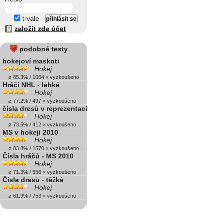
trvale
založit zde účet
podobné testy
hokejoví maskoti
Hokej
ø 85.3% / 1064 × vyzkoušeno
Hráči NHL - lehké
Hokej
ø 77.2% / 497 × vyzkoušeno
čísla dresů v reprezentaci
Hokej
ø 73.5% / 412 × vyzkoušeno
MS v hokeji 2010
Hokej
ø 83.8% / 1570 × vyzkoušeno
Čísla hráčů - MS 2010
Hokej
ø 71.3% / 556 × vyzkoušeno
Čísla dresů - těžké
Hokej
ø 61.9% / 753 × vyzkoušeno