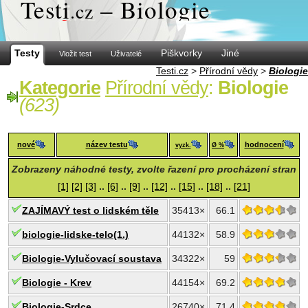
Test
i
– Biologie
.cz
Testy
Piškvorky
Jiné
Vložit test
Uživatelé
Testi.cz
>
Přírodní vědy
>
Biologie
Kategorie
Přírodní vědy
:
Biologie
(623)
nové
název testu
hodnocení
vyzk.
Ø %
Zobrazeny náhodné testy, zvolte řazení pro procházení stran
[1]
[2]
[3]
..
[6]
..
[9]
..
[12]
..
[15]
..
[18]
..
[21]
ZAJÍMAVÝ test o lidském těle
35413×
66.1
biologie-lidske-telo(1.)
44132×
58.9
Biologie-Vylučovací soustava
34322×
59
Biologie - Krev
44154×
69.2
Biologie-Srdce
26740×
71.4