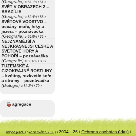
(Geografie)
ø 84.1% / 51 ×
SVĚT V OBRAZECH 2 –
BRAZÍLIE
(Geografie)
ø 82.4% / 56 ×
SVĚTOVÉ VODSTVO –
oceány, moře, řeky a
jezera – poznávačka
(Geografie)
ø 85.8% / 76 ×
NEJZNÁMĚJŠÍ A
NEJKRÁSNĚJŠÍ ČESKÉ A
SVĚTOVÉ HORY A
POHOŘÍ – poznávačka
(Geografie)
ø 83.6% / 80 ×
TUZEMSKÉ A
CIZOKRAJNÉ ROSTLINY
– květiny, rozkvetlé keře
a stromy – poznávačka
(Biologie)
ø 84.2% / 79 ×
agregace
2004—26 /
Ochrana osobních údajů
/
odpad
(869+)
/
ke schválení
(53+)
/