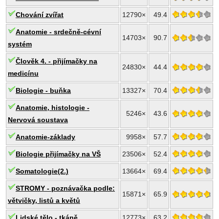
Chování zvířat
12790×
49.4
Anatomie - srdečně-cévní
14703×
90.7
systém
Člověk 4. - přijímačky na
24830×
44.4
medicínu
Biologie - buňka
13327×
70.4
Anatomie, histologie -
5246×
43.6
Nervová soustava
Anatomie-základy
9958×
57.7
Biologie přijímačky na VŠ
23506×
52.4
Somatologie(2.)
13664×
69.4
STROMY - poznávačka podle:
15871×
65.9
větvičky, listů a květů
Lidské tělo - tkáně
12773×
63.2