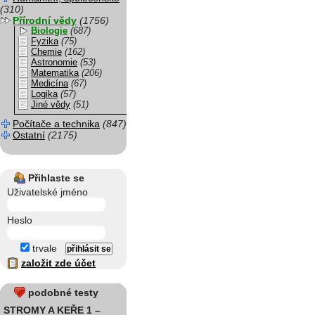
(310)
Přírodní vědy
(1756)
Biologie
(687)
Fyzika
(75)
Chemie
(162)
Astronomie
(53)
Matematika
(206)
Medicína
(67)
Logika
(57)
Jiné vědy
(51)
Počítače a technika
(847)
Ostatní
(2175)
Přihlaste se
Uživatelské jméno
Heslo
trvale
založit zde účet
podobné testy
STROMY A KEŘE 1 –