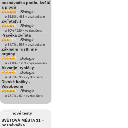
poznávačka podle: květů
a plodů
Biologie
ø 65.8% / 465 × vyzkoušeno
Zvířata(3.)
Biologie
ø 60% / 220 × vyzkoušeno
Pravěká zvířata
Biologie
ø 54.7% / 567 × vyzkoušeno
Základní rostlinné
orgány
Biologie
ø 71.8% / 1209 × vyzkoušeno
Akvarijní rybičky
Biologie
ø 64.7% / 95 × vyzkoušeno
Divoké kočky -
Všeobecné
Biologie
ø 78.7% / 52 × vyzkoušeno
nové testy
SVĚTOVÁ MĚSTA 31 –
poznávačka