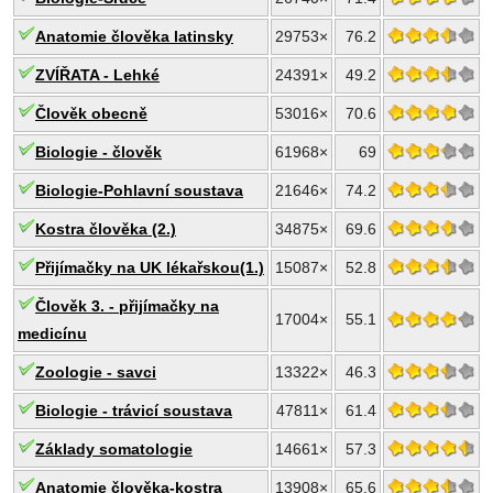
Anatomie člověka latinsky
29753×
76.2
ZVÍŘATA - Lehké
24391×
49.2
Člověk obecně
53016×
70.6
Biologie - člověk
61968×
69
Biologie-Pohlavní soustava
21646×
74.2
Kostra člověka (2.)
34875×
69.6
Přijímačky na UK lékařskou(1.)
15087×
52.8
Člověk 3. - přijímačky na
17004×
55.1
medicínu
Zoologie - savci
13322×
46.3
Biologie - trávicí soustava
47811×
61.4
Základy somatologie
14661×
57.3
Anatomie člověka-kostra
13908×
65.6