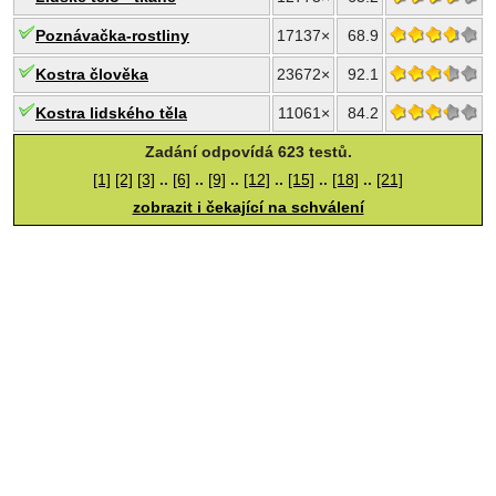
Poznávačka-rostliny
17137×
68.9
Kostra člověka
23672×
92.1
Kostra lidského těla
11061×
84.2
Zadání odpovídá 623 testů.
[1]
[2]
[3]
..
[6]
..
[9]
..
[12]
..
[15]
..
[18]
..
[21]
zobrazit i čekající na schválení