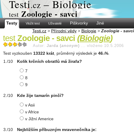
Test
i
– Biologie
.cz
Zoologie - savci
test
Testy
Piškvorky
Jiné
Vložit test
Uživatelé
Testi.cz
>
Přírodní vědy
>
Biologie
>
Zoologie - savci
test
Zoologie - savci
(
Biologie
)
Autor:
Jarda (
anonym
)
...
vloženo 10.5.2006
Test vyzkoušen
13322 krát
, průměrný výsledek je
46
%
.
.3
Kolik krčních obratlů má žirafa?
7
8
9
Kde žije tamarín pinčí?
v Asii
v Africe
v Jižní Americe
Nejbližším příbuzným mravenečníka je: