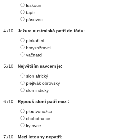
luskoun
tapír
pásovec
Ježura australská patří do řádu:
ptakořitní
hmyzožravci
vačnatci
Největším savcem je:
slon africký
plejtvák obrovský
slon indický
Rypouš sloní patří mezi:
ploutvonožce
chobotnatce
kytovce
Mezi letouny nepatří: