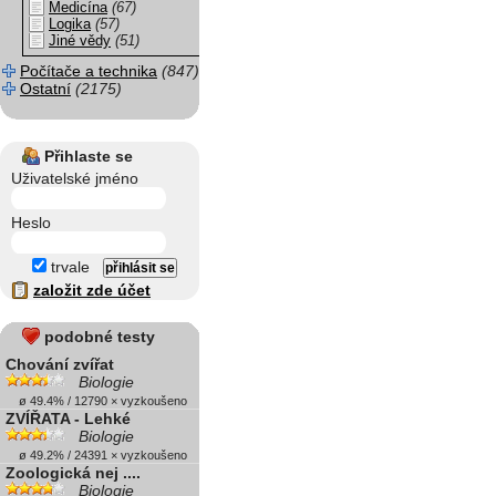
Medicína
(67)
Logika
(57)
Jiné vědy
(51)
Počítače a technika
(847)
Ostatní
(2175)
Přihlaste se
Uživatelské jméno
Heslo
trvale
založit zde účet
podobné testy
Chování zvířat
Biologie
ø 49.4% / 12790 × vyzkoušeno
ZVÍŘATA - Lehké
Biologie
ø 49.2% / 24391 × vyzkoušeno
Zoologická nej ....
Biologie