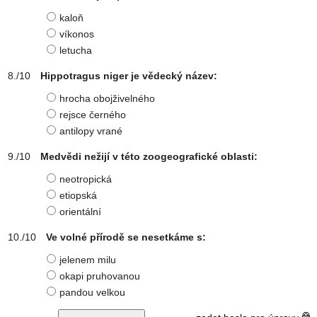
kaloň
víkonos
letucha
Hippotragus niger je vědecký název:
hrocha obojživelného
rejsce černého
antilopy vrané
Medvědi nežijí v této zoogeografické oblasti:
neotropická
etiopská
orientální
Ve volné přírodě se nesetkáme s:
jelenem milu
okapi pruhovanou
pandou velkou