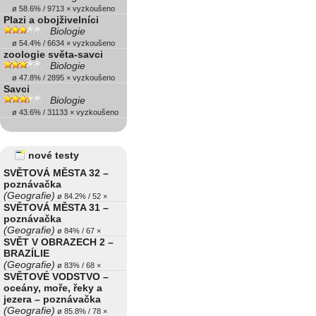
ø 58.6% / 9713 × vyzkoušeno
Plazi a obojživelníci
Biologie
ø 54.4% / 6634 × vyzkoušeno
zoologie světa-savci
Biologie
ø 47.8% / 2895 × vyzkoušeno
Savci
Biologie
ø 43.6% / 31133 × vyzkoušeno
nové testy
SVĚTOVÁ MĚSTA 32 –
poznávačka
(Geografie)
ø 84.2% / 52 ×
SVĚTOVÁ MĚSTA 31 –
poznávačka
(Geografie)
ø 84% / 67 ×
SVĚT V OBRAZECH 2 –
BRAZÍLIE
(Geografie)
ø 83% / 68 ×
SVĚTOVÉ VODSTVO –
oceány, moře, řeky a
jezera – poznávačka
(Geografie)
ø 85.8% / 78 ×