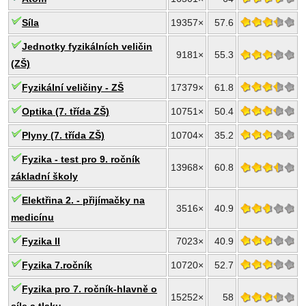
Síla
19357×
57.6
Jednotky fyzikálních veličin
9181×
55.3
(ZŠ)
Fyzikální veličiny - ZŠ
17379×
61.8
Optika (7. třída ZŠ)
10751×
50.4
Plyny (7. třída ZŠ)
10704×
35.2
Fyzika - test pro 9. ročník
13968×
60.8
základní školy
Elektřina 2. - přijímačky na
3516×
40.9
medicínu
Fyzika II
7023×
40.9
Fyzika 7.ročník
10720×
52.7
Fyzika pro 7. ročník-hlavně o
15252×
58