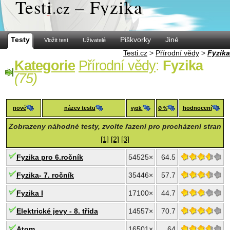
Test
i
– Fyzika
.cz
Testy
Piškvorky
Jiné
Vložit test
Uživatelé
Testi.cz
>
Přírodní vědy
>
Fyzika
Kategorie
Přírodní vědy
:
Fyzika
(75)
nové
název testu
hodnocení
vyzk.
Ø %
Zobrazeny náhodné testy, zvolte řazení pro procházení stran
[1]
[2]
[3]
Fyzika pro 6.ročník
54525×
64.5
Fyzika- 7. ročník
35446×
57.7
Fyzika I
17100×
44.7
Elektrické jevy - 8. třída
14557×
70.7
Atom
16501×
64