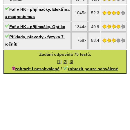
Faf v HK - přijímačky, Elektřina
1045×
52.3
a magnetismus
Faf v HK - přijímačky, Optika
1344×
49.9
Příklady, převody - fyzyka 7.
758×
53.4
ročník
Zadání odpovídá 75 testů.
[1]
[2]
[3]
zobrazit i neschválené
/
zobrazit pouze schválené