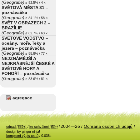
(Geografie)
ø 82.5% / 4 ×
SVĚTOVÁ MĚSTA 31 –
poznávačka
(Geografie)
ø 84.1% / 58 ×
SVĚT V OBRAZECH 2 –
BRAZÍLIE
(Geografie)
ø 82.7% / 63 ×
SVĚTOVÉ VODSTVO –
oceány, moře, řeky a
jezera – poznávačka
(Geografie)
ø 85.8% / 77 ×
NEJZNÁMĚJŠÍ A
NEJKRÁSNĚJŠÍ ČESKÉ A
SVĚTOVÉ HORY A
POHOŘÍ – poznávačka
(Geografie)
ø 83.6% / 81 ×
agregace
2004—26 /
Ochrana osobních údajů
/
odpad
(869+)
/
ke schválení
(53+)
/
design by ginger ninja!
kompletní výpis testů
/ 0.036s