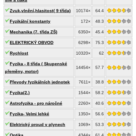
síle a tlaku
Zvuk,vlnění,hlasitost( 9 třída)
10174×
64.4
Fyzikální konstanty
172×
48.3
Mechanika (7. třída ZŠ)
6350×
45.4
ELEKTRICKÝ OBVOD
6298×
75.3
Rychlost
10320×
62
Fyzika - 8 třída ( Skupenské
14454×
57.7
přeměny, motor)
Převody fyzikálních jednotek
7611×
38.8
Fyzika(2.)
1544×
58.2
Astrofyzika - pro náročné
2260×
40.6
Fyzika- Velmi lehké
1350×
56.6
Elektrický proud v plynech
1069×
53.3
Optika
4344×
61.4