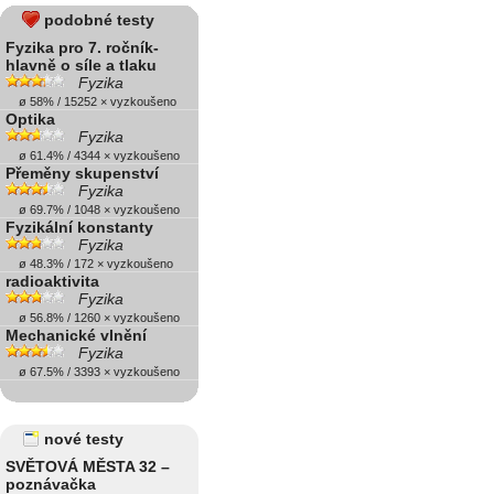
podobné testy
Fyzika pro 7. ročník-
hlavně o síle a tlaku
Fyzika
ø 58% / 15252 × vyzkoušeno
Optika
Fyzika
ø 61.4% / 4344 × vyzkoušeno
Přeměny skupenství
Fyzika
ø 69.7% / 1048 × vyzkoušeno
Fyzikální konstanty
Fyzika
ø 48.3% / 172 × vyzkoušeno
radioaktivita
Fyzika
ø 56.8% / 1260 × vyzkoušeno
Mechanické vlnění
Fyzika
ø 67.5% / 3393 × vyzkoušeno
nové testy
SVĚTOVÁ MĚSTA 32 –
poznávačka