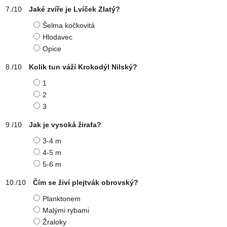
Jaké zvíře je Lvíček Zlatý?
Šelma kočkovitá
Hlodavec
Opice
Kolik tun váží Krokodýl Nilský?
1
2
3
Jak je vysoká žirafa?
3-4 m
4-5 m
5-6 m
Čím se živí plejtvák obrovský?
Planktonem
Malými rybami
Žraloky