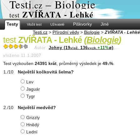
Test
i
– Biologie
.cz
ZVÍŘATA - Lehké
test
Testy
Piškvorky
Jiné
Vložit test
Uživatelé
Testi.cz
>
Přírodní vědy
>
Biologie
>
ZVÍŘATA - Lehké
test
ZVÍŘATA - Lehké
(
Biologie
)
Autor:
Johny (19
136
+11%
ø)
...
vlož.
vyzk.
vloženo 11.1.2007
Test vyzkoušen
24391 krát
, průměrný výsledek je
49
%
.
.2
Největší kočkovitá šelma?
Lev
Jaguár
Tygr
Největší medvěd?
Grizzly
Hnědý
Lední