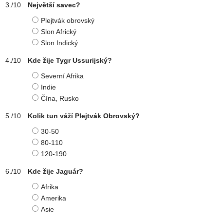
Největší savec?
Plejtvák obrovský
Slon Africký
Slon Indický
Kde žije Tygr Ussurijský?
Severní Afrika
Indie
Čína, Rusko
Kolik tun váží Plejtvák Obrovský?
30-50
80-110
120-190
Kde žije Jaguár?
Afrika
Amerika
Asie