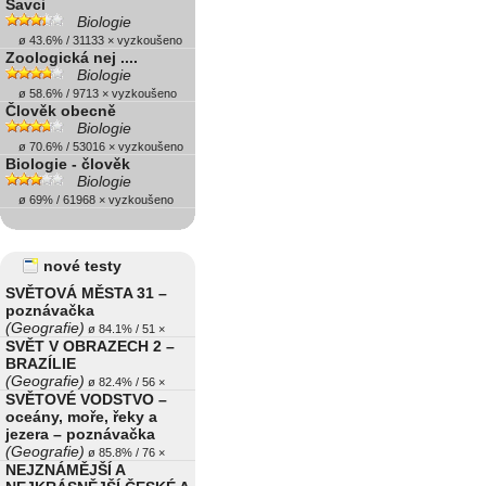
Savci
Biologie
ø 43.6% / 31133 × vyzkoušeno
Zoologická nej ....
Biologie
ø 58.6% / 9713 × vyzkoušeno
Člověk obecně
Biologie
ø 70.6% / 53016 × vyzkoušeno
Biologie - člověk
Biologie
ø 69% / 61968 × vyzkoušeno
nové testy
SVĚTOVÁ MĚSTA 31 –
poznávačka
(Geografie)
ø 84.1% / 51 ×
SVĚT V OBRAZECH 2 –
BRAZÍLIE
(Geografie)
ø 82.4% / 56 ×
SVĚTOVÉ VODSTVO –
oceány, moře, řeky a
jezera – poznávačka
(Geografie)
ø 85.8% / 76 ×
NEJZNÁMĚJŠÍ A