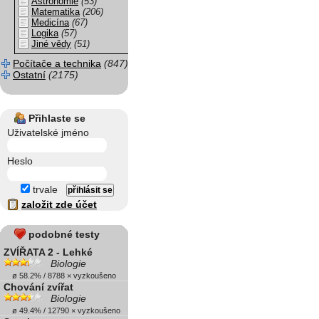
Astronomie
(53)
Matematika
(206)
Medicína
(67)
Logika
(57)
Jiné vědy
(51)
Počítače a technika
(847)
Ostatní
(2175)
Přihlaste se
Uživatelské jméno
Heslo
trvale
založit zde účet
podobné testy
ZVÍŘATA 2 - Lehké
Biologie
ø 58.2% / 8788 × vyzkoušeno
Chování zvířat
Biologie
ø 49.4% / 12790 × vyzkoušeno