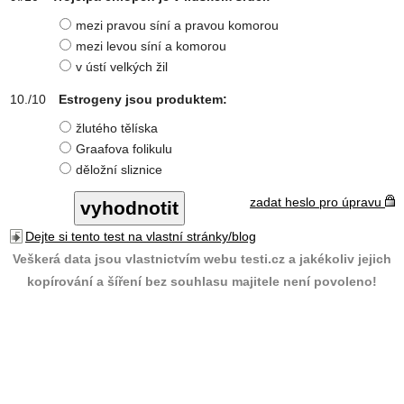
mezi pravou síní a pravou komorou
mezi levou síní a komorou
v ústí velkých žil
Estrogeny jsou produktem:
žlutého tělíska
Graafova folikulu
děložní sliznice
zadat heslo pro úpravu
Dejte si tento test na vlastní stránky/blog
Veškerá data jsou vlastnictvím webu testi.cz a jakékoliv jejich
kopírování a šíření bez souhlasu majitele není povoleno!