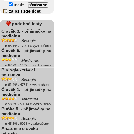
trvale
založit zde účet
podobné testy
Člověk 3. - přijímačky na
medicínu
Biologie
ø 55.1% / 17004 × vyzkoušeno
Člověk 5. - přijímačky na
medicínu
Medicína
ø 62.9% / 14691 × vyzkoušeno
Biologie - trávicí
soustava
Biologie
ø 61.4% / 47811 × vyzkoušeno
Člověk 1. - přijímačky na
medicínu
Medicína
ø 58.8% / 50014 × vyzkoušeno
Buňka 5. - přijímačky na
medicínu
Biologie
ø 45.6% / 9018 × vyzkoušeno
Anatomie člověka
latinsky