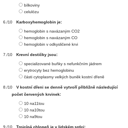
bílkoviny
celulózu
Karboxyhemoglobin je:
hemoglobin s navázaným CO2
hemoglobin s navázaným CO
hemoglobin v odkysličené krvi
Krevní destičky jsou:
specializované buňky s nefunkčním jádrem
erytrocyty bez hemoglobinu
části cytoplasmy velkých buněk kostní dřeně
V kostní dřeni se denně vytvoří přibližně následující
počet červených krvinek:
10 na11tou
10 na10tou
10 na9tou
Trojcípá chlopeň je v lidském srdci: