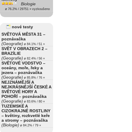
Biologie
ø 76.2% / 29751 × vyzkoušeno
nové testy
SVĚTOVÁ MĚSTA 31 –
poznávačka
(Geografie)
ø 84.1% / 51 ×
SVĚT V OBRAZECH 2 –
BRAZÍLIE
(Geografie)
ø 82.4% / 56 ×
SVĚTOVÉ VODSTVO –
oceány, moře, řeky a
jezera – poznávačka
(Geografie)
ø 85.8% / 76 ×
NEJZNÁMĚJŠÍ A
NEJKRÁSNĚJŠÍ ČESKÉ A
SVĚTOVÉ HORY A
POHOŘÍ – poznávačka
(Geografie)
ø 83.6% / 80 ×
TUZEMSKÉ A
CIZOKRAJNÉ ROSTLINY
– květiny, rozkvetlé keře
a stromy – poznávačka
(Biologie)
ø 84.2% / 79 ×