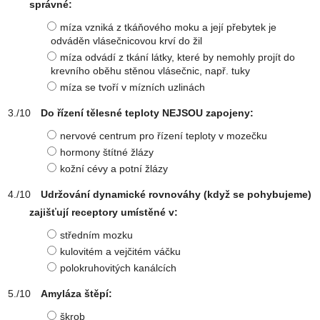
správné:
míza vzniká z tkáňového moku a její přebytek je
odváděn vlásečnicovou krví do žil
míza odvádí z tkání látky, které by nemohly projít do
krevního oběhu stěnou vlásečnic, např. tuky
míza se tvoří v mízních uzlinách
Do řízení tělesné teploty NEJSOU zapojeny:
nervové centrum pro řízení teploty v mozečku
hormony štítné žlázy
kožní cévy a potní žlázy
Udržování dynamické rovnováhy (když se pohybujeme)
zajišťují receptory umístěné v:
středním mozku
kulovitém a vejčitém váčku
polokruhovitých kanálcích
Amyláza štěpí:
škrob