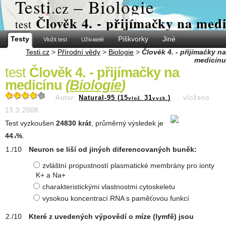
Test
i
– Biologie
.cz
Člověk 4. - přijímačky na med
test
Testy
Piškvorky
Jiné
Vložit test
Uživatelé
Testi.cz
>
Přírodní vědy
>
Biologie
>
Člověk 4. - přijímačky na
medicínu
test
Člověk 4. - přijímačky na
medicínu
(
Biologie
)
Autor:
Natural-95 (15
31
)
...
vloženo
vlož.
vyzk.
13.3.2008
Test vyzkoušen
24830 krát
, průměrný výsledek je
44
%
.
.4
Neuron se liší od jiných diferencovaných buněk:
zvláštní propustností plasmatické membrány pro ionty
K+ a Na+
charakteristickými vlastnostmi cytoskeletu
vysokou koncentrací RNA s paměťovou funkcí
Které z uvedených výpovědí o míze (lymfě) jsou