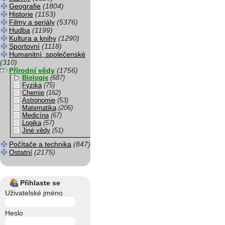
Geografie
(1804)
Historie
(1153)
Filmy a seriály
(5376)
Hudba
(1199)
Kultura a knihy
(1290)
Sportovní
(1118)
Humanitní, společenské
(310)
Přírodní vědy
(1756)
Biologie
(687)
Fyzika
(75)
Chemie
(162)
Astronomie
(53)
Matematika
(206)
Medicína
(67)
Logika
(57)
Jiné vědy
(51)
Počítače a technika
(847)
Ostatní
(2175)
Přihlaste se
Uživatelské jméno
Heslo