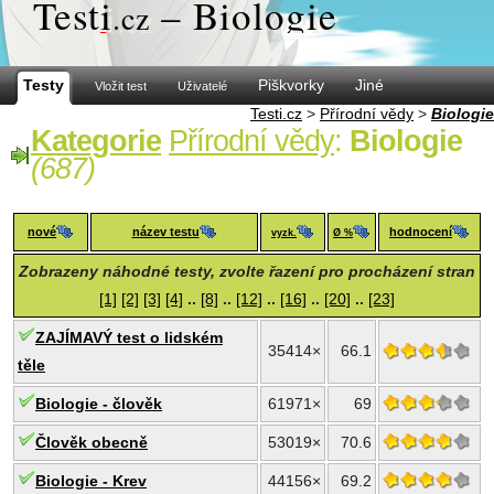
Test
i
– Biologie
.cz
Testy
Piškvorky
Jiné
Vložit test
Uživatelé
Testi.cz
>
Přírodní vědy
>
Biologie
Kategorie
Přírodní vědy
:
Biologie
(687)
nové
název testu
hodnocení
vyzk.
Ø %
Zobrazeny náhodné testy, zvolte řazení pro procházení stran
[1]
[2]
[3]
[4]
..
[8]
..
[12]
..
[16]
..
[20]
..
[23]
ZAJÍMAVÝ test o lidském
35414×
66.1
těle
Biologie - člověk
61971×
69
Člověk obecně
53019×
70.6
Biologie - Krev
44156×
69.2