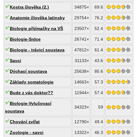
Kostra člověka (2.)
34875×
69.6
Anatomie člověka latinsky
29754×
76.2
Biologie přijímačky na VŠ
23507×
52.4
Biologie-Srdce
26741×
71.4
Biologie - trávicí soustava
47812×
61.4
Savci
31133×
43.6
Dýchací soustava
25638×
85.6
Základy somatologie
14663×
57.3
Bude z vás doktor??
11944×
57.4
Biologie-Vylučovací
34323×
59
soustava
Chování zvířat
12790×
49.4
Zoologie - savci
13322×
46.3