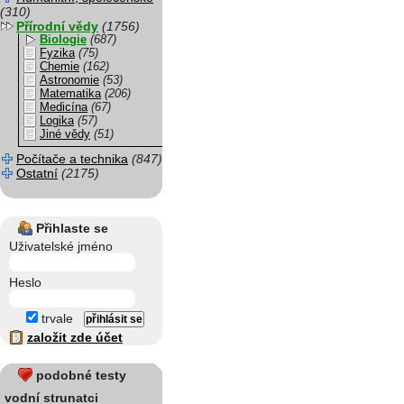
(310)
Přírodní vědy
(1756)
Biologie
(687)
Fyzika
(75)
Chemie
(162)
Astronomie
(53)
Matematika
(206)
Medicína
(67)
Logika
(57)
Jiné vědy
(51)
Počítače a technika
(847)
Ostatní
(2175)
Přihlaste se
Uživatelské jméno
Heslo
trvale
založit zde účet
podobné testy
vodní strunatci