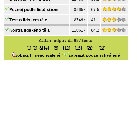
Poznej podle listů strom
9385×
67.5
Test o lidském těle
8749×
41.1
Kostra lidského těla
11061×
84.2
Zadání odpovídá 687 testů.
[1]
[2]
[3]
[4]
..
[8]
..
[12]
..
[16]
..
[20]
..
[23]
zobrazit i neschválené
/
zobrazit pouze schválené