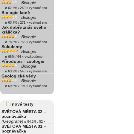
Biologie
ø 62.4% / 269 × vyzkoušeno
Biologie koně
Biologie
ø 63.7% / 271 × vyzkoušeno
Jak dobře znáš svého
králíčka?
Biologie
ø 78.3% / 756 × vyzkoušeno
Sukulenty
Biologie
ø 68% / 64 × vyzkoušeno
Přírodopis - zoologie
Biologie
ø 63.9% / 548 × vyzkoušeno
Geologické vědy
Biologie
ø 69.5% / 794 × vyzkoušeno
nové testy
SVĚTOVÁ MĚSTA 32 –
poznávačka
(Geografie)
ø 84.2% / 52 ×
SVĚTOVÁ MĚSTA 31 –
poznávačka