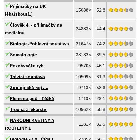
Přijímačky na UK
15088×
52.8
lékařskou(1.)
Člověk 4. - přijímačky na
24833×
44.4
medicínu
Biologie-Pohlavní soustava
21647×
74.2
Somatologie
38132×
69.5
Poznávačka ryb
9570×
46.1
Trávicí soustava
10509×
61.3
Zoologická nej ....
9713×
58.6
Plemena psů - Těžké
1719×
29.1
Trocha z lékařství
10562×
68.8
NÁRODNÍ KVĚTINY A
1181×
32.5
ROSTLINY 1
Biologie - ( 8 . třída )
12785×
58.1