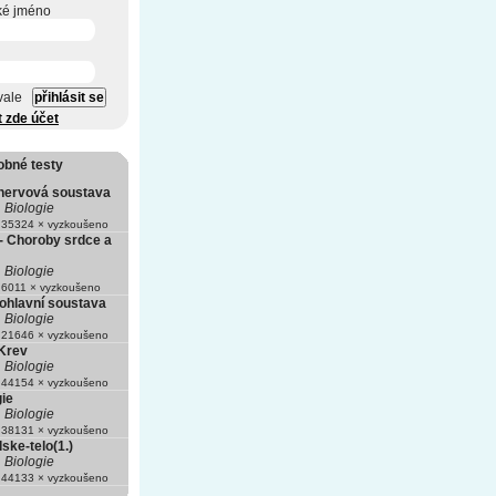
ké jméno
vale
t zde účet
obné testy
 nervová soustava
Biologie
35324 × vyzkoušeno
- Choroby srdce a
Biologie
6011 × vyzkoušeno
Pohlavní soustava
Biologie
21646 × vyzkoušeno
 Krev
Biologie
44154 × vyzkoušeno
ie
Biologie
38131 × vyzkoušeno
dske-telo(1.)
Biologie
44133 × vyzkoušeno