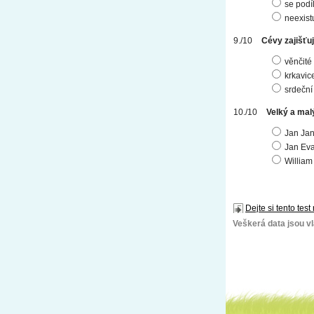
se podí
neexist
Cévy zajišťuj
věnčité
krkavic
srdeční 
Velký a mal
Jan Ja
Jan Eva
William
Dejte si tento test
Veškerá data jsou vla