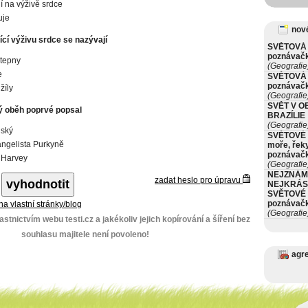
lí na výživě srdce
uje
nové
ící výživu srdce se nazývají
SVĚTOVÁ 
poznávač
 tepny
(Geografie
e
SVĚTOVÁ 
poznávač
žíly
(Geografie
SVĚT V O
ý oběh poprvé popsal
BRAZÍLIE
(Geografie
nský
SVĚTOVÉ 
ngelista Purkyně
moře, řeky
poznávač
 Harvey
(Geografie
NEJZNÁM
zadat heslo pro úpravu
NEJKRÁS
SVĚTOVÉ 
poznávač
 na vlastní stránky/blog
(Geografie
stnictvím webu testi.cz a jakékoliv jejich kopírování a šíření bez
souhlasu majitele není povoleno!
agr