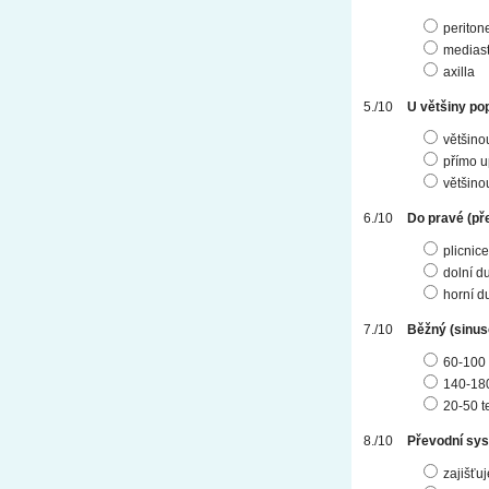
perito
medias
axilla
U většiny po
většino
přímo u
většino
Do pravé (př
plicnice
dolní du
horní du
Běžný (sinus
60-100 
140-180
20-50 t
Převodní sys
zajišťu