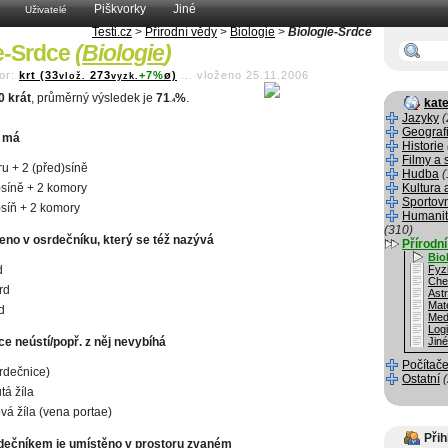
Piškvorky
Jiné
Uživatelé
Testi.cz
>
Přírodní vědy
>
Biologie
>
Biologie-Srdce
e-Srdce
(
Biologie
)
or:
krt (33
273
+7%
ø)
...
vloženo 25.11.2006
vlož.
vyzk.
0 krát
, průměrný výsledek je
71
%
.
kate
.4
Jazyky
(
Geograf
e má
Historie
Filmy a 
u + 2 (před)síně
Hudba
(
)síně + 2 komory
Kultura 
Sportov
)síň + 2 komory
Humanit
(310)
leno v osrdečníku, který se též nazývá
Přírodn
Bio
d
Fyz
Che
rd
Ast
Mat
d
Med
Log
e neústí/popř. z něj nevybíhá
Jin
Počítače
srdečnice)
Ostatní
tá žíla
ová žíla (vena portae)
Přih
rdečníkem je umístěno v prostoru zvaném