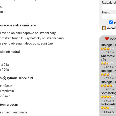
Uživatels
neum
tinum
Heslo
tr
pulace je srdce umístěno
založi
u svého objemu napravo od střední čáry
prostřed hrudníku (symetricky od střední čáry)
pod
u svého objemu nalevo od střední čáry
Biologie -
ed)síně neústí
ø 73.3% / 
Anatomie 
cév
tá žíla
ø 93.2% / 
tá žíla
Biologie-
ový) rytmus srdce činí
ø 74.2% / 
Biologie -
tepů/min
ø 69.2% / 
 tepů/min
Somatolog
epů/min.
ø 69.5% / 
biologie-li
tém srdeční
ø 58.9% / 
je srdeční automacii