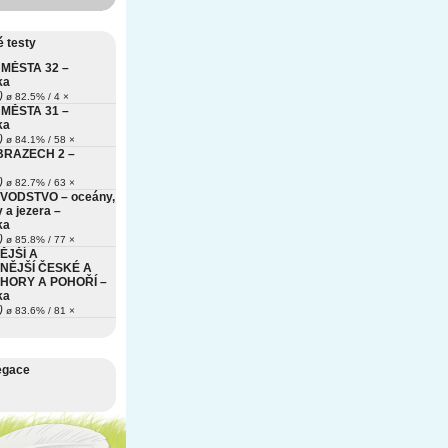
 testy
MĚSTA 32 –
ka
)
ø 82.5% / 4 ×
MĚSTA 31 –
ka
)
ø 84.1% / 58 ×
BRAZECH 2 –
)
ø 82.7% / 63 ×
VODSTVO – oceány,
 a jezera –
ka
)
ø 85.8% / 77 ×
ĚJŠÍ A
NĚJŠÍ ČESKÉ A
HORY A POHOŘÍ –
ka
)
ø 83.6% / 81 ×
egace