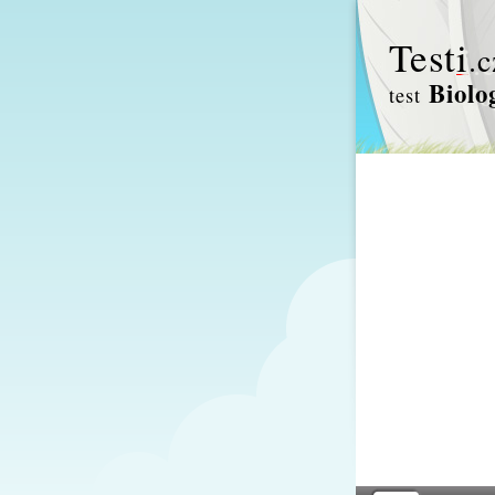
Test
i
.c
Biolo
test