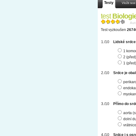
Testy
Vložit test
test
Biologi
Aut
Test vyzkoušen
2674
Lidské srdc
1 komor
2 (před
1 (před
Srdce je oba
perikar
endoka
myokar
Přímo do srdc
aorta (
dolní du
vrátnic
Srdce i s os