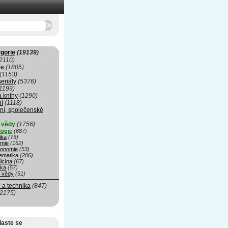
gorie
(19139)
2110)
ie
(1805)
(1153)
seriály
(5376)
1199)
a knihy
(1290)
ní
(1118)
ní, společenské
í vědy
(1756)
logie
(687)
ika
(75)
mie
(162)
ronomie
(53)
ematika
(206)
icína
(67)
ika
(57)
é vědy
(51)
 a technika
(847)
(2175)
laste se