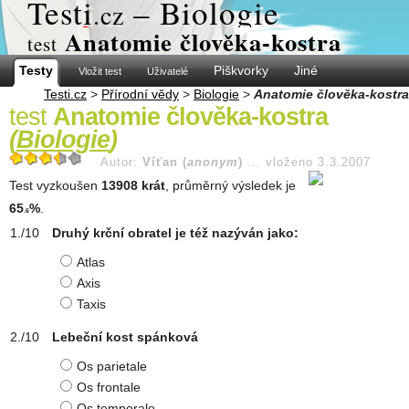
Test
i
– Biologie
.cz
Anatomie člověka-kostra
test
Testy
Piškvorky
Jiné
Vložit test
Uživatelé
Testi.cz
>
Přírodní vědy
>
Biologie
>
Anatomie člověka-kostra
test
Anatomie člověka-kostra
(
Biologie
)
Autor:
Víťan (
anonym
)
...
vloženo 3.3.2007
Test vyzkoušen
13908 krát
, průměrný výsledek je
65
%
.
.6
Druhý krční obratel je též nazýván jako:
Atlas
Axis
Taxis
Lebeční kost spánková
Os parietale
Os frontale
Os temporale