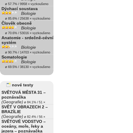
ø 57.7% / 9958 × vyzkoušeno
Dýchací soustava
Biologie
ø 85.6% / 25638 × vyzkoušeno
Člověk obecně
Biologie
ø 70.6% / 53016 × vyzkoušeno
Anatomie - srdečně-cévní
systém
Biologie
ø 90.7% / 14703 × vyzkoušeno
Somatologie
Biologie
ø 69.5% / 38130 × vyzkoušeno
nové testy
SVĚTOVÁ MĚSTA 31 –
poznávačka
(Geografie)
ø 84.1% / 51 ×
SVĚT V OBRAZECH 2 –
BRAZÍLIE
(Geografie)
ø 82.4% / 56 ×
SVĚTOVÉ VODSTVO –
oceány, moře, řeky a
jezera – poznávačka