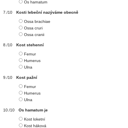
Os hamatum
Kosti lebeční nazýváme obecně
Ossa brachiae
Ossa cruri
Ossa cranii
Kost stehenní
Femur
Humerus
Ulna
Kost pažní
Femur
Humerus
Ulna
Os hamatum je
Kost loketní
Kost háková