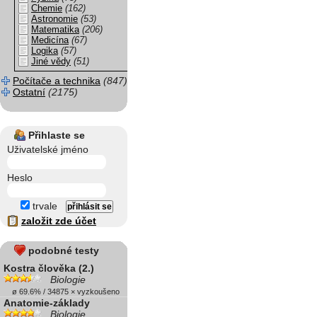
Chemie
(162)
Astronomie
(53)
Matematika
(206)
Medicína
(67)
Logika
(57)
Jiné vědy
(51)
Počítače a technika
(847)
Ostatní
(2175)
Přihlaste se
Uživatelské jméno
Heslo
trvale
založit zde účet
podobné testy
Kostra člověka (2.)
Biologie
ø 69.6% / 34875 × vyzkoušeno
Anatomie-základy
Biologie