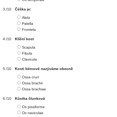
Čéška je:
Alela
Patella
Frontela
Klíční kost
Scapula
Fibula
Clavicula
Kosti bércové nazýváme obecně
Ossa cruri
Ossa brachii
Ossa brachiae
Kůstka člunková
Os pissiforme
Os naviculae