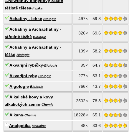
1.Newtonův pohybový zákon,
těžistě tělesa
-
Fyzika
Achatiny - lehké
497×
59.8
-
Biologie
Achatiny a Archachatiny -
326×
69.6
středně těžké
-
Biologie
Achatiny a Archachatiny -
199×
58.2
těžké
-
Biologie
Akvarijní rybičky
95×
64.7
-
Biologie
Akvarijní ryby
277×
53.1
-
Biologie
Algologie
766×
43.7
-
Biologie
Alkalické kovy a kovy
2502×
78.3
alkalických zemin
-
Chemie
Alkany
18228×
65.1
-
Chemie
Analgetika
48×
33.6
-
Medicína