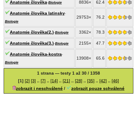
Anatomie člověka
8836×
62.4
-
Biologie
Anatomie člověka latinsky
-
29753×
76.2
Biologie
Anatomie člověka(2.)
3362×
78.3
-
Biologie
Anatomie člověka(3.)
2155×
47.7
-
Biologie
Anatomie člověka-kostra
-
13908×
65.6
Biologie
1 strana — testy 1 až 30 / 1358
[1]
[2]
[3]
..
[7]
..
[14]
..
[21]
..
[28]
..
[35]
..
[42]
..
[46]
zobrazit i neschválené
/
zobrazit pouze schválené