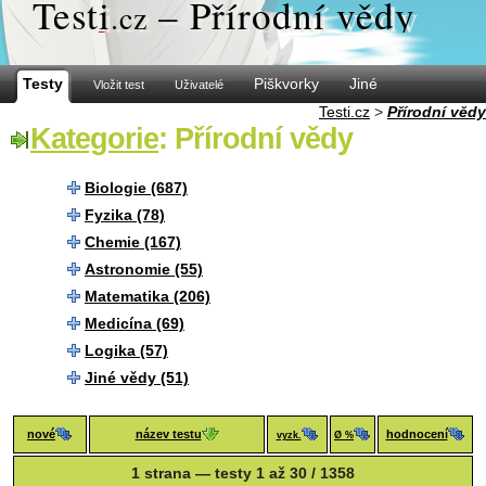
Test
i
– Přírodní vědy
.cz
Testy
Piškvorky
Jiné
Vložit test
Uživatelé
Testi.cz
>
Přírodní vědy
Kategorie
: Přírodní vědy
Biologie (687)
Fyzika (78)
Chemie (167)
Astronomie (55)
Matematika (206)
Medicína (69)
Logika (57)
Jiné vědy (51)
nové
název testu
hodnocení
vyzk.
Ø %
1 strana — testy 1 až 30 / 1358