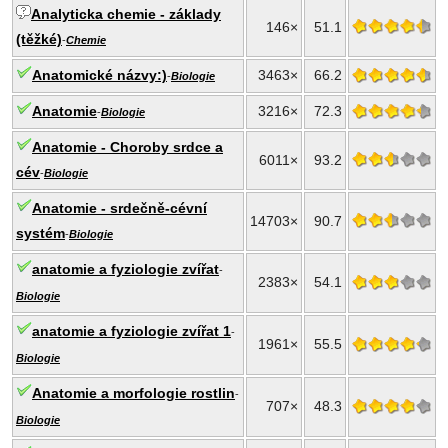
Analyticka chemie - základy
146×
51.1
(těžké)
-
Chemie
Anatomické názvy:)
3463×
66.2
-
Biologie
Anatomie
3216×
72.3
-
Biologie
Anatomie - Choroby srdce a
6011×
93.2
cév
-
Biologie
Anatomie - srdečně-cévní
14703×
90.7
systém
-
Biologie
anatomie a fyziologie zvířat
-
2383×
54.1
Biologie
anatomie a fyziologie zvířat 1
-
1961×
55.5
Biologie
Anatomie a morfologie rostlin
-
707×
48.3
Biologie