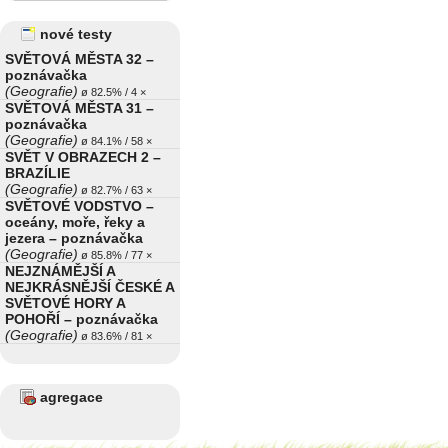
nové testy
SVĚTOVÁ MĚSTA 32 –
poznávačka
(Geografie)
ø 82.5% / 4 ×
SVĚTOVÁ MĚSTA 31 –
poznávačka
(Geografie)
ø 84.1% / 58 ×
SVĚT V OBRAZECH 2 –
BRAZÍLIE
(Geografie)
ø 82.7% / 63 ×
SVĚTOVÉ VODSTVO –
oceány, moře, řeky a
jezera – poznávačka
(Geografie)
ø 85.8% / 77 ×
NEJZNÁMĚJŠÍ A
NEJKRÁSNĚJŠÍ ČESKÉ A
SVĚTOVÉ HORY A
POHOŘÍ – poznávačka
(Geografie)
ø 83.6% / 81 ×
agregace