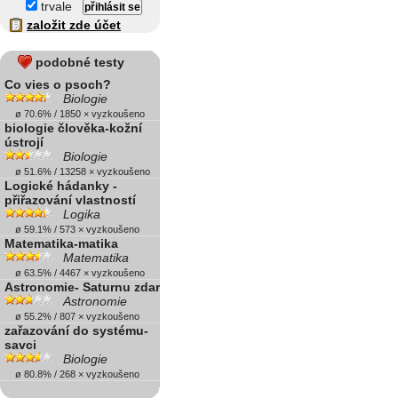
trvale
založit zde účet
podobné testy
Co vies o psoch?
Biologie
ø 70.6% / 1850 × vyzkoušeno
biologie člověka-kožní
ústrojí
Biologie
ø 51.6% / 13258 × vyzkoušeno
Logické hádanky -
přiřazování vlastností
Logika
ø 59.1% / 573 × vyzkoušeno
Matematika-matika
Matematika
ø 63.5% / 4467 × vyzkoušeno
Astronomie- Saturnu zdar
Astronomie
ø 55.2% / 807 × vyzkoušeno
zařazování do systému-
savci
Biologie
ø 80.8% / 268 × vyzkoušeno