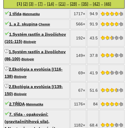
[1]
[2]
[3]
..
[7]
..
[14]
..
[21]
..
[28]
..
[35]
..
[42]
..
[46]
1 třída
1717×
94.9
-
Matematika
1. a 2. skupina
566×
91.9
-
Chemie
1.Systém rastlín a živočíchov
192×
43.5
(101-115)
-
Biologie
1.Systém rastlín a živočíchov
149×
37.8
(86-100)
-
Biologie
2.Ekológia a evolúcia [(116-
69×
41.9
138)
-
Biologie
2.Ekológia a evolúcia [(139-
67×
51.6
150)
-
Biologie
2.TŘÍDA
1176×
84
-
Matematika
7. třída - opakování:
(gravitační/tíhová síla),
1182×
68.4