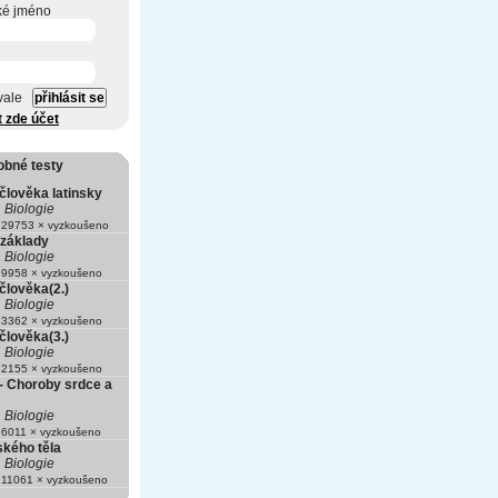
ké jméno
vale
t zde účet
obné testy
člověka latinsky
Biologie
29753 × vyzkoušeno
základy
Biologie
9958 × vyzkoušeno
člověka(2.)
Biologie
3362 × vyzkoušeno
člověka(3.)
Biologie
2155 × vyzkoušeno
- Choroby srdce a
Biologie
6011 × vyzkoušeno
ského těla
Biologie
11061 × vyzkoušeno