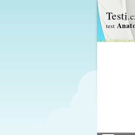
Test
i
.c
Anato
test