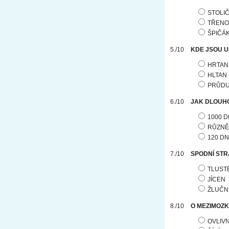
STOLI
TŘENO
ŠPIČÁ
KDE JSOU U
HRTAN
HLTAN
PRŮD
JAK DLOUHO
1000 D
RŮZNĚ
120 DN
SPODNÍ STR
TLUST
JÍCEN
ŽLUČN
O MEZIMOZK
OVLIV