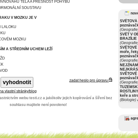
ROVNOVÁHU TĚLA A PŘESNOST POHYBU
HORMONÁLNÍ SOUSTAVU
nové
AKU V MOZKU JE V
SVĚTOVÁ 
poznávač
M LALOKU
(Geografie
ČKU
SVĚT V O
BRAZÍLIE
COVÉM MOZKU
(Geografie
SVĚTOVÉ 
ŠÍM A STŘEDNÍM UCHEM LEŽÍ
moře, řeky
poznávač
ŽD
(Geografie
EK
NEJZNÁM
NEJKRÁS
VOD
SVĚTOVÉ 
poznávač
zadat heslo pro úpravu
(Geografie
TUZEMSK
 na vlastní stránky/blog
ROSTLINY 
keře a st
stnictvím webu testi.cz a jakékoliv jejich kopírování a šíření bez
(Biologie)
ø
souhlasu majitele není povoleno!
agr