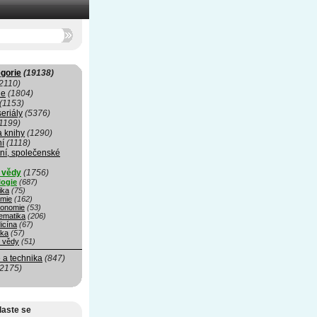
gorie
(19138)
2110)
ie
(1804)
(1153)
seriály
(5376)
1199)
a knihy
(1290)
ní
(1118)
ní, společenské
í vědy
(1756)
logie
(687)
ika
(75)
mie
(162)
ronomie
(53)
ematika
(206)
icína
(67)
ika
(57)
é vědy
(51)
 a technika
(847)
(2175)
laste se