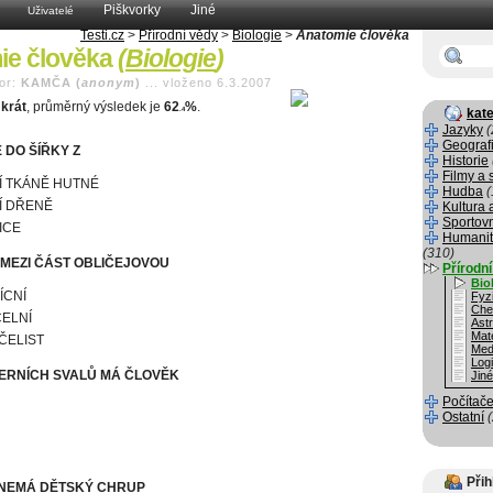
Piškvorky
Jiné
Uživatelé
Testi.cz
>
Přírodní vědy
>
Biologie
>
Anatomie člověka
ie člověka
(
Biologie
)
or:
KAMČA (
anonym
)
...
vloženo 6.3.2007
krát
, průměrný výsledek je
62
%
.
.4
kate
Jazyky
(
Geograf
 DO ŠÍŘKY Z
Historie
Filmy a 
Í TKÁNĚ HUTNÉ
Hudba
(
Í DŘENĚ
Kultura 
Sportov
ICE
Humanit
(310)
 MEZI ČÁST OBLIČEJOVOU
Přírodn
Bio
ÍCNÍ
Fyz
Che
ČELNÍ
Ast
Mat
ČELIST
Med
Log
ERNÍCH SVALŮ MÁ ČLOVĚK
Jin
Počítače
Ostatní
Přih
 NEMÁ DĚTSKÝ CHRUP