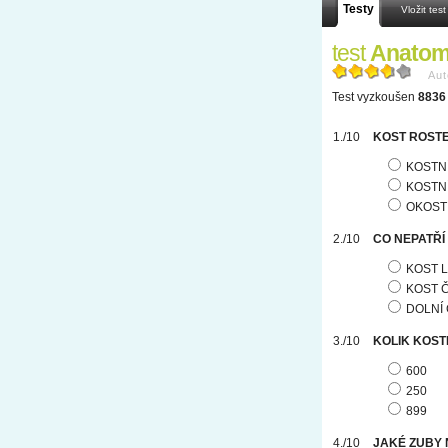
Testy
Vložit test
test
Anatom
Aut
Test vyzkoušen
8836 
KOST ROSTE
KOSTN
KOSTN
OKOST
CO NEPATŘÍ
KOST L
KOST 
DOLNÍ 
KOLIK KOST
600
250
899
JAKÉ ZUBY