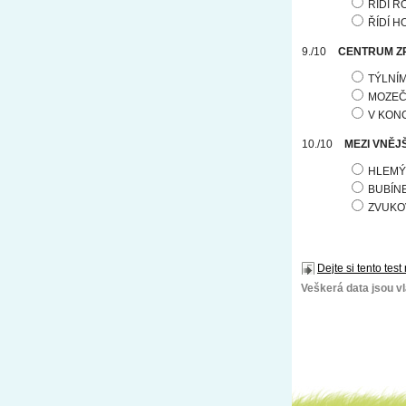
ŘÍDÍ 
ŘÍDÍ 
CENTRUM ZR
TÝLNÍ
MOZE
V KON
MEZI VNĚJ
HLEMÝ
BUBÍN
ZVUKO
Dejte si tento test
Veškerá data jsou vla