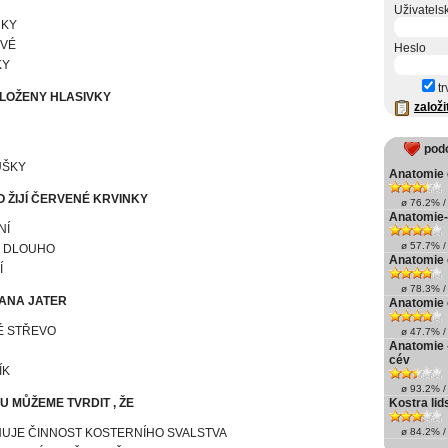
Uživatels
ČKY
VÉ
Heslo
KY
tr
LOŽENY HLASIVKY
založi
pod
UŠKY
Anatomie 
 ŽIJÍ ČERVENÉ KRVINKY
ø 76.2% / 
Anatomie-
NÍ
ø 57.7% / 
 DLOUHO
Anatomie 
Í
ø 78.3% / 
ANA JATER
Anatomie 
É STŘEVO
ø 47.7% / 
Anatomie 
cév
ÍK
ø 93.2% / 
U MŮŽEME TVRDIT , ŽE
Kostra lid
NUJE ČINNOST KOSTERNÍHO SVALSTVA
ø 84.2% / 