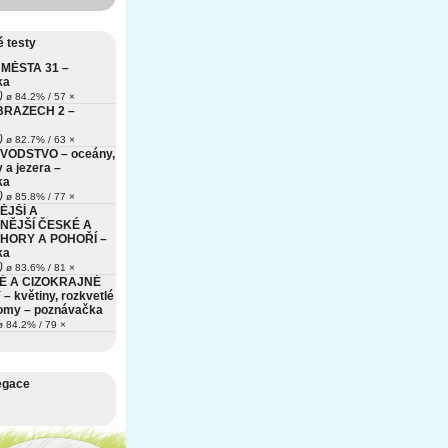
 testy
MĚSTA 31 –
ka
)
ø 84.2% / 57 ×
BRAZECH 2 –
)
ø 82.7% / 63 ×
VODSTVO – oceány,
 a jezera –
ka
)
ø 85.8% / 77 ×
ĚJŠÍ A
NĚJŠÍ ČESKÉ A
HORY A POHOŘÍ –
ka
)
ø 83.6% / 81 ×
É A CIZOKRAJNÉ
– květiny, rozkvetlé
romy – poznávačka
 84.2% / 79 ×
egace