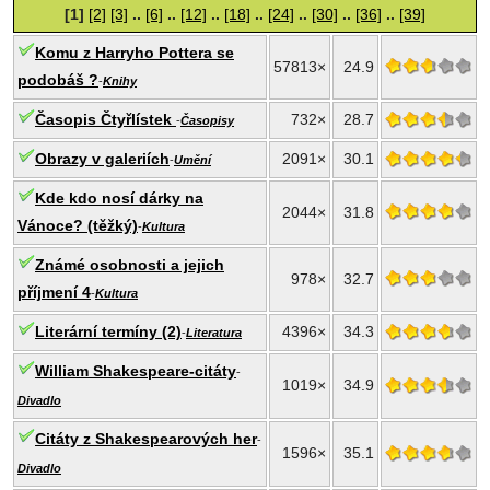
[1]
[2]
[3]
..
[6]
..
[12]
..
[18]
..
[24]
..
[30]
..
[36]
..
[39]
Komu z Harryho Pottera se
57813×
24.9
podobáš ?
-
Knihy
Časopis Čtyřlístek
732×
28.7
-
Časopisy
Obrazy v galeriích
2091×
30.1
-
Umění
Kde kdo nosí dárky na
2044×
31.8
Vánoce? (těžký)
-
Kultura
Známé osobnosti a jejich
978×
32.7
příjmení 4
-
Kultura
Literární termíny (2)
4396×
34.3
-
Literatura
William Shakespeare-citáty
-
1019×
34.9
Divadlo
Citáty z Shakespearových her
-
1596×
35.1
Divadlo