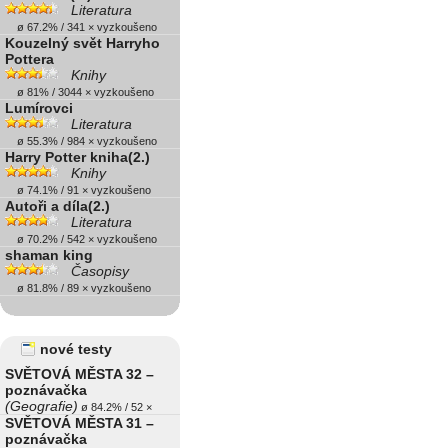
Literatura
ø 67.2% / 341 × vyzkoušeno
Kouzelný svět Harryho
Pottera
Knihy
ø 81% / 3044 × vyzkoušeno
Lumírovci
Literatura
ø 55.3% / 984 × vyzkoušeno
Harry Potter kniha(2.)
Knihy
ø 74.1% / 91 × vyzkoušeno
Autoři a díla(2.)
Literatura
ø 70.2% / 542 × vyzkoušeno
shaman king
Časopisy
ø 81.8% / 89 × vyzkoušeno
nové testy
SVĚTOVÁ MĚSTA 32 –
poznávačka
(Geografie)
ø 84.2% / 52 ×
SVĚTOVÁ MĚSTA 31 –
poznávačka