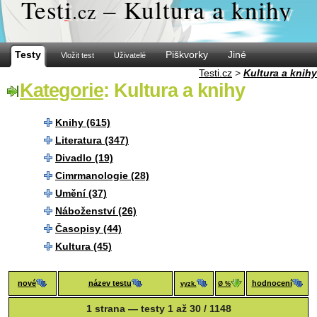
Test
i
– Kultura a knihy
.cz
Testy
Piškvorky
Jiné
Vložit test
Uživatelé
Testi.cz
>
Kultura a knihy
Kategorie
: Kultura a knihy
Knihy (615)
Literatura (347)
Divadlo (19)
Cimrmanologie (28)
Umění (37)
Náboženství (26)
Časopisy (44)
Kultura (45)
nové
název testu
hodnocení
vyzk.
Ø %
1 strana — testy 1 až 30 / 1148