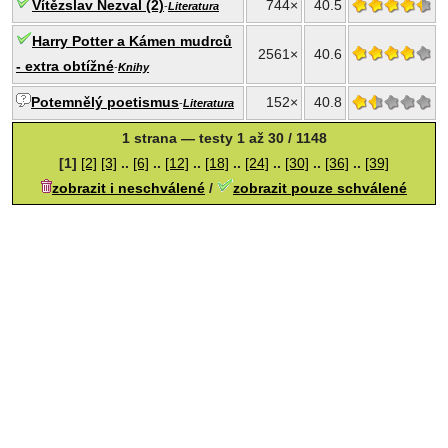
Vítězslav Nezval (2)
744×
40.5
-
Literatura
Harry Potter a Kámen mudrců
2561×
40.6
- extra obtížné
-
Knihy
Potemnělý poetismus
152×
40.8
-
Literatura
1 strana — testy 1 až 30 / 1148
[1]
[2]
[3]
..
[6]
..
[12]
..
[18]
..
[24]
..
[30]
..
[36]
..
[39]
zobrazit i neschválené
/
zobrazit pouze schválené