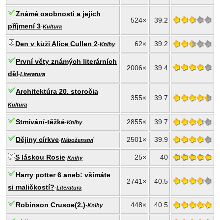
Známé osobnosti a jejich
524×
39.2
příjmení 3
-
Kultura
Den v kůži Alice Cullen 2
62×
39.2
-
Knihy
První věty známých literárních
2006×
39.4
děl
-
Literatura
Architektúra 20. storočia
-
355×
39.7
Kultura
Stmívání-těžké
2855×
39.7
-
Knihy
Dějiny církve
2501×
39.9
-
Náboženství
S láskou Rosie
25×
40
-
Knihy
Harry potter 6 aneb: všímáte
2741×
40.5
si maličkostí?
-
Literatura
Robinson Crusoe(2.)
448×
40.5
-
Knihy