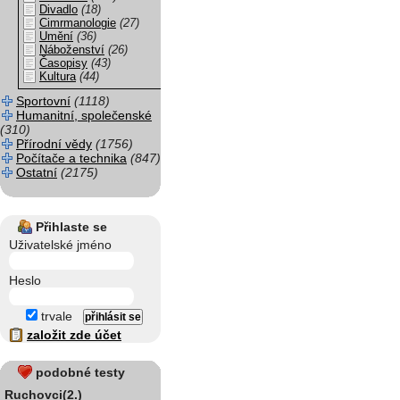
Divadlo
(18)
Cimrmanologie
(27)
Umění
(36)
Náboženství
(26)
Časopisy
(43)
Kultura
(44)
Sportovní
(1118)
Humanitní, společenské
(310)
Přírodní vědy
(1756)
Počítače a technika
(847)
Ostatní
(2175)
Přihlaste se
Uživatelské jméno
Heslo
trvale
založit zde účet
podobné testy
Ruchovci(2.)