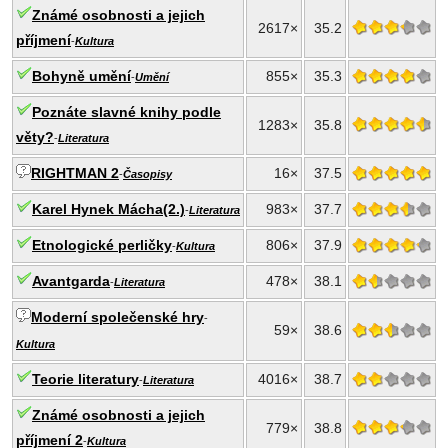
Známé osobnosti a jejich
2617×
35.2
příjmení
-
Kultura
Bohyně umění
855×
35.3
-
Umění
Poznáte slavné knihy podle
1283×
35.8
věty?
-
Literatura
RIGHTMAN 2
16×
37.5
-
Časopisy
Karel Hynek Mácha(2.)
983×
37.7
-
Literatura
Etnologické perličky
806×
37.9
-
Kultura
Avantgarda
478×
38.1
-
Literatura
Moderní společenské hry
-
59×
38.6
Kultura
Teorie literatury
4016×
38.7
-
Literatura
Známé osobnosti a jejich
779×
38.8
příjmení 2
-
Kultura