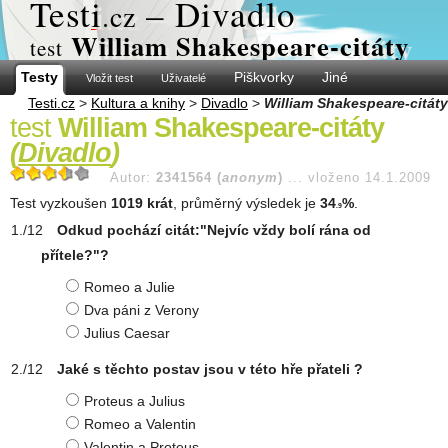
Test
i
– Divadlo
.cz
William Shakespeare-citáty
test
Testy
Piškvorky
Jiné
Vložit test
Uživatelé
Testi.cz
>
Kultura a knihy
>
Divadlo
>
William Shakespeare-citáty
test
William Shakespeare-citáty
(
Divadlo
)
Autor:
2341564 (
anonym
)
...
vloženo 14.1.2009
Test vyzkoušen
1019 krát
, průměrný výsledek je
34
%
.
.9
Odkud pochází citát:"Nejvíc vždy bolí rána od
přítele?"?
Romeo a Julie
Dva páni z Verony
Julius Caesar
Jaké s těchto postav jsou v této hře přateli ?
Proteus a Julius
Romeo a Valentin
Valentin a Proteus