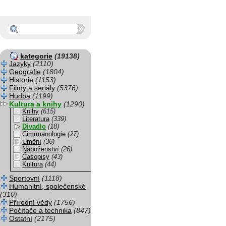
kategorie
(19138)
Jazyky
(2110)
Geografie
(1804)
Historie
(1153)
Filmy a seriály
(5376)
Hudba
(1199)
Kultura a knihy
(1290)
Knihy
(615)
Literatura
(339)
Divadlo
(18)
Cimrmanologie
(27)
Umění
(36)
Náboženství
(26)
Časopisy
(43)
Kultura
(44)
Sportovní
(1118)
Humanitní, společenské
(310)
Přírodní vědy
(1756)
Počítače a technika
(847)
Ostatní
(2175)