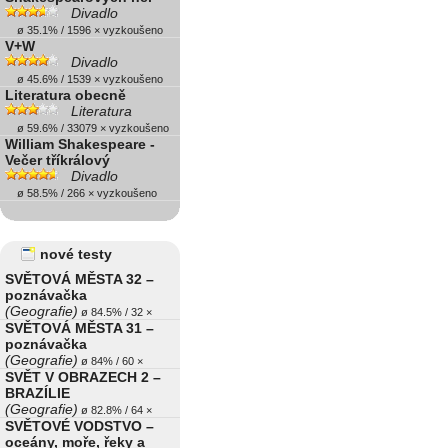
Divadlo
ø 35.1% / 1596 × vyzkoušeno
V+W
Divadlo
ø 45.6% / 1539 × vyzkoušeno
Literatura obecně
Literatura
ø 59.6% / 33079 × vyzkoušeno
William Shakespeare -
Večer tříkrálový
Divadlo
ø 58.5% / 266 × vyzkoušeno
nové testy
SVĚTOVÁ MĚSTA 32 –
poznávačka
(Geografie)
ø 84.5% / 32 ×
SVĚTOVÁ MĚSTA 31 –
poznávačka
(Geografie)
ø 84% / 60 ×
SVĚT V OBRAZECH 2 –
BRAZÍLIE
(Geografie)
ø 82.8% / 64 ×
SVĚTOVÉ VODSTVO –
oceány, moře, řeky a