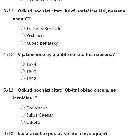
Odkud pochází citát:"Když potlačíme řád, nastane
chaos"?
Troilus a Kressida
Král Lear
Kupec benátský
V jakém roce byla přibližně tato hra napsána?
1594
1600
1602
Odkud pochází citát:"Obětní obřad chcem, ne
řezničinu"?
Coriolanus
Julius Caesar
Othello
která z těchto postav ve hře nevystupuje?