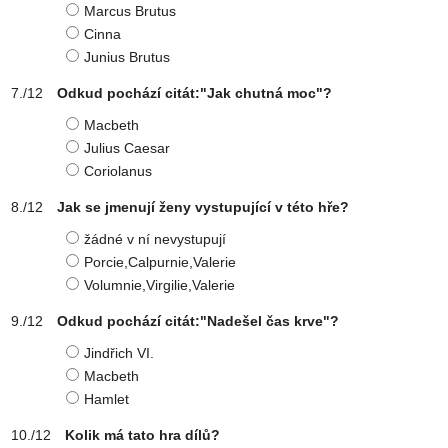
Marcus Brutus
Cinna
Junius Brutus
Odkud pochází citát:"Jak chutná moc"?
Macbeth
Julius Caesar
Coriolanus
Jak se jmenují ženy vystupující v této hře?
žádné v ní nevystupují
Porcie,Calpurnie,Valerie
Volumnie,Virgilie,Valerie
Odkud pochází citát:"Nadešel čas krve"?
Jindřich VI.
Macbeth
Hamlet
Kolik má tato hra dílů?