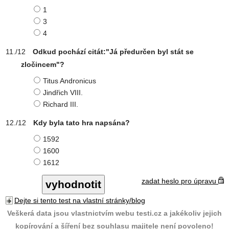
1
3
4
Odkud pochází citát:"Já předurčen byl stát se
zločincem"?
Titus Andronicus
Jindřich VIII.
Richard III.
Kdy byla tato hra napsána?
1592
1600
1612
zadat heslo pro úpravu
Dejte si tento test na vlastní stránky/blog
Veškerá data jsou vlastnictvím webu testi.cz a jakékoliv jejich
kopírování a šíření bez souhlasu majitele není povoleno!