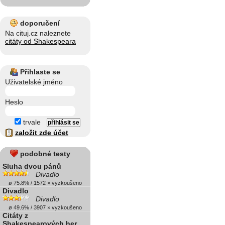
doporučení
Na cituj.cz naleznete
citáty od Shakespeara
Přihlaste se
Uživatelské jméno
Heslo
trvale
založit zde účet
podobné testy
Sluha dvou pánů
Divadlo
ø 75.8% / 1572 × vyzkoušeno
Divadlo
Divadlo
ø 49.6% / 3907 × vyzkoušeno
Citáty z
Shakespearových her