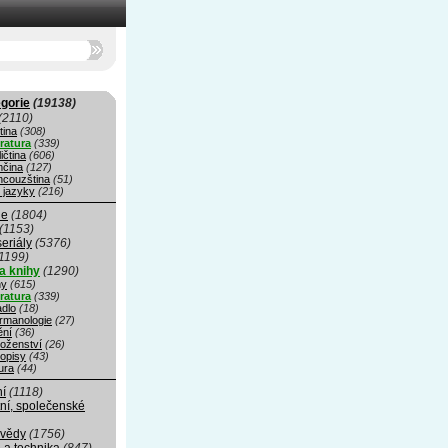
gorie
(19138)
(2110)
tina
(308)
eratura
(339)
ičtina
(606)
čina
(127)
ncouzština
(51)
 jazyky
(216)
ie
(1804)
(1153)
seriály
(5376)
1199)
a knihy
(1290)
hy
(615)
eratura
(339)
adlo
(18)
rmanologie
(27)
ní
(36)
oženství
(26)
opisy
(43)
ura
(44)
ní
(1118)
ní, společenské
 vědy
(1756)