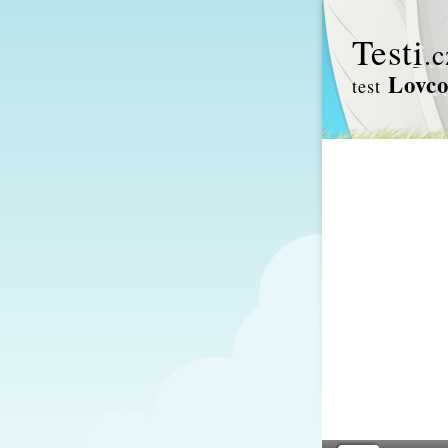
Test
i
.c
Lovco
test