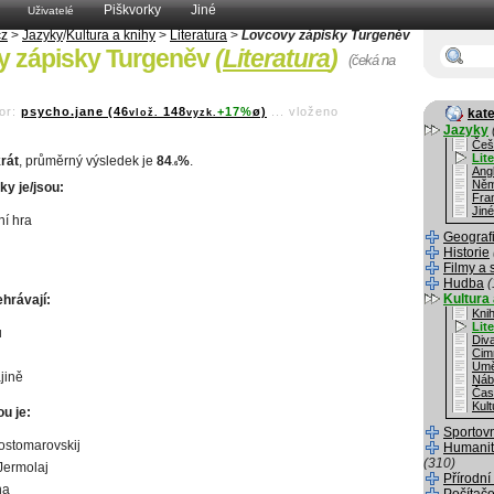
Piškvorky
Jiné
Uživatelé
cz
>
Jazyky
/
Kultura a knihy
>
Literatura
>
Lovcovy zápisky Turgeněv
y zápisky Turgeněv
(
Literatura
)
(čeká na
or:
psycho.jane (46
148
+17%
ø)
...
vloženo
kate
vlož.
vyzk.
Jazyky
Češ
Lit
rát
, průměrný výsledek je
84
%
.
.6
Angl
Něm
y je/jsou:
Fra
Jiné
ní hra
Geograf
Historie
Filmy a 
Hudba
(
Kultura 
hrávají:
Kni
Lit
u
Div
Cim
Umě
jině
Náb
Čas
Kult
u je:
Sportov
ostomarovskij
Humanit
(310)
 Jermolaj
Přírodní
ha