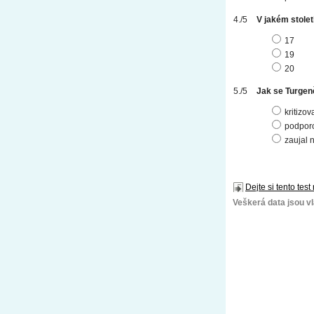
V jakém stolet
17
19
20
Jak se Turgeně
kritizov
podpor
zaujal n
Dejte si tento test
Veškerá data jsou vla