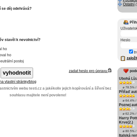
Počítače
Ostatní
í se děj odehrává?
Přih
Uživatels
v stavěl k nevolnictví?
Heslo
al ho
tr
oval ho
založi
eutrální postoj
zadat heslo pro úpravu
pod
Ubohá Líz
 na vlastní stránky/blog
ø 78.5% / 
stnictvím webu testi.cz a jakékoliv jejich kopírování a šíření bez
Přiřaď au
souhlasu majitele není povoleno!
ø 64.4% / 
Poznej au
ø 62.2% / 
Harry Pott
Krve(2.)
ø 80.5% / 
Italská re