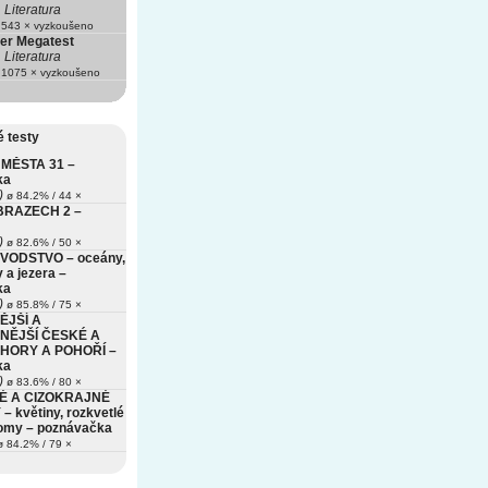
Literatura
543 × vyzkoušeno
ter Megatest
Literatura
1075 × vyzkoušeno
 testy
MĚSTA 31 –
ka
)
ø 84.2% / 44 ×
BRAZECH 2 –
)
ø 82.6% / 50 ×
VODSTVO – oceány,
 a jezera –
ka
)
ø 85.8% / 75 ×
ĚJŠÍ A
NĚJŠÍ ČESKÉ A
HORY A POHOŘÍ –
ka
)
ø 83.6% / 80 ×
É A CIZOKRAJNÉ
– květiny, rozkvetlé
romy – poznávačka
 84.2% / 79 ×