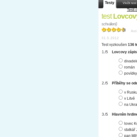
Testy
Vložit test
Testi.
test
Lovcov
schválení)
Aut
31.5.2012
Test vyzkoušen
136 k
Lovcovy zápisk
divadel
román
povídky
Příběhy se ode
v Rusk
v Litvě
na Ukra
Hlavním hrdino
lovec K
statkář
pan Ml