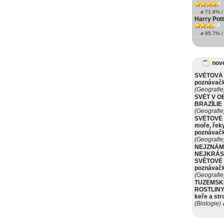
ø 71.8% / 
Harry Pot
ø 85.7% / 
nové
SVĚTOVÁ 
poznávač
(Geografie
SVĚT V O
BRAZÍLIE
(Geografie
SVĚTOVÉ 
moře, řeky
poznávač
(Geografie
NEJZNÁM
NEJKRÁS
SVĚTOVÉ 
poznávač
(Geografie
TUZEMSK
ROSTLINY 
keře a st
(Biologie)
ø