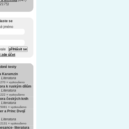
 a technika
(847)
(2175)
laste se
ké jméno
vale
t zde účet
obné testy
a Karamzin
Literatura
270 × vyzkoušeno
tora k ruským dílům
Literatura
222 × vyzkoušeno
tora českých knih
Literatura
5081 × vyzkoušeno
er a Princ Dvojí
Literatura
2131 × vyzkoušeno
nesance- literatura