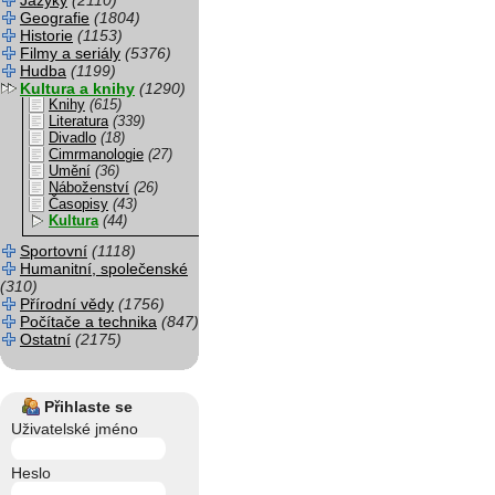
Jazyky
(2110)
Geografie
(1804)
Historie
(1153)
Filmy a seriály
(5376)
Hudba
(1199)
Kultura a knihy
(1290)
Knihy
(615)
Literatura
(339)
Divadlo
(18)
Cimrmanologie
(27)
Umění
(36)
Náboženství
(26)
Časopisy
(43)
Kultura
(44)
Sportovní
(1118)
Humanitní, společenské
(310)
Přírodní vědy
(1756)
Počítače a technika
(847)
Ostatní
(2175)
Přihlaste se
Uživatelské jméno
Heslo