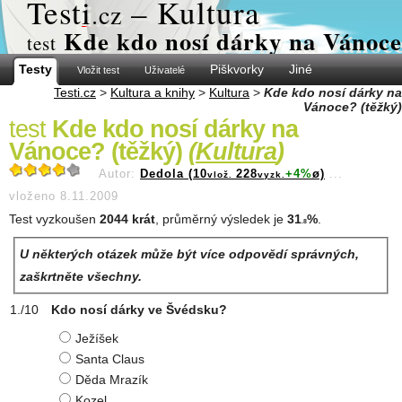
Test
i
– Kultura
.cz
Kde kdo nosí dárky na Vánoce
test
Testy
Piškvorky
Jiné
Vložit test
Uživatelé
Testi.cz
>
Kultura a knihy
>
Kultura
>
Kde kdo nosí dárky na
Vánoce? (těžký)
test
Kde kdo nosí dárky na
Vánoce? (těžký)
(
Kultura
)
Autor:
Dedola (10
228
+4%
ø)
...
vlož.
vyzk.
vloženo 8.11.2009
Test vyzkoušen
2044 krát
, průměrný výsledek je
31
%
.
.8
U některých otázek může být více odpovědí správných,
zaškrtněte všechny.
Kdo nosí dárky ve Švédsku?
Ježíšek
Santa Claus
Děda Mrazík
Kozel