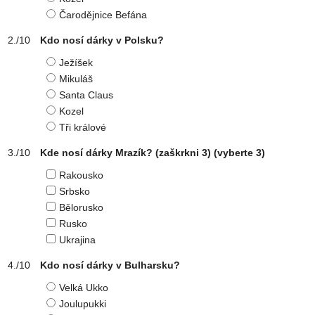
Čarodějnice Befána
Kdo nosí dárky v Polsku?
Ježíšek
Mikuláš
Santa Claus
Kozel
Tři králové
Kde nosí dárky Mrazík? (zaškrkni 3)
(vyberte 3)
Rakousko
Srbsko
Bělorusko
Rusko
Ukrajina
Kdo nosí dárky v Bulharsku?
Velká Ukko
Joulupukki