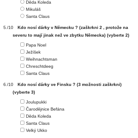
Děda Koleda
Mikuláš
Santa Claus
Kdo nosí dárky v Německu ? (zaškrkni 2 , protože na
severu to mají jinak než ve zbytku Německa)
(vyberte 2)
Papa Noel
Ježíšek
Weihnachtsman
Chreschtdeeg
Santa Claus
Kdo nosí dárky ve Finsku ? (3 možnosti zaškrkni)
(vyberte 3)
Joulupukki
Čarodějnice Befána
Děda Koleda
Santa Claus
Velký Ukko