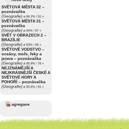
SVĚTOVÁ MĚSTA 32 –
poznávačka
(Geografie)
ø 84.2% / 52 ×
SVĚTOVÁ MĚSTA 31 –
poznávačka
(Geografie)
ø 84% / 67 ×
SVĚT V OBRAZECH 2 –
BRAZÍLIE
(Geografie)
ø 83% / 68 ×
SVĚTOVÉ VODSTVO –
oceány, moře, řeky a
jezera – poznávačka
(Geografie)
ø 85.8% / 78 ×
NEJZNÁMĚJŠÍ A
NEJKRÁSNĚJŠÍ ČESKÉ A
SVĚTOVÉ HORY A
POHOŘÍ – poznávačka
(Geografie)
ø 83.6% / 81 ×
agregace