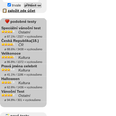
trvale
založit zde účet
podobné testy
Speciální vánoční test
Ostatní
ø 87.1% / 2327 × vyzkoušeno
Česká Republika(18.)
ČR
ø 88.6% / 3438 × vyzkoušeno
Velikonoce
Kultura
ø 86.8% / 1072 × vyzkoušeno
Pravá jména celebrit
Kultura
ø 41.1% / 1186 × vyzkoušeno
Halloween
Kultura
ø 62.8% / 1436 × vyzkoušeno
Vánoční Test
Ostatní
ø 94.8% / 301 × vyzkoušeno
nové testy