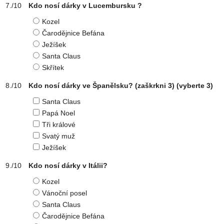
Kdo nosí dárky v Lucembursku ?
Kozel
Čarodějnice Befána
Ježíšek
Santa Claus
Skřítek
Kdo nosí dárky ve Španělsku? (zaškrkni 3)
(vyberte 3)
Santa Claus
Papá Noel
Tři králové
Svatý muž
Ježíšek
Kdo nosí dárky v Itálii?
Kozel
Vánoční posel
Santa Claus
Čarodějnice Befána