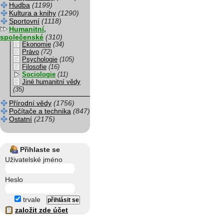
Hudba
(1199)
Kultura a knihy
(1290)
Sportovní
(1118)
Humanitní,
společenské
(310)
Ekonomie
(34)
Právo
(72)
Psychologie
(105)
Filosofie
(16)
Sociologie
(11)
Jiné humanitní vědy
(35)
Přírodní vědy
(1756)
Počítače a technika
(847)
Ostatní
(2175)
Přihlaste se
Uživatelské jméno
Heslo
trvale
založit zde účet