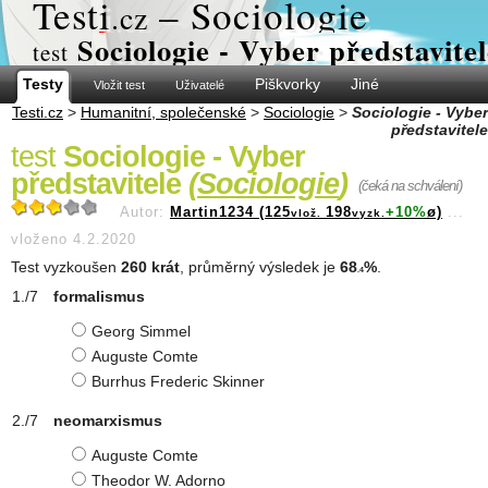
Test
i
– Sociologie
.cz
Sociologie - Vyber představitel
test
Testy
Piškvorky
Jiné
Vložit test
Uživatelé
Testi.cz
>
Humanitní, společenské
>
Sociologie
>
Sociologie - Vyber
představitele
test
Sociologie - Vyber
představitele
(
Sociologie
)
(čeká na schválení)
Autor:
Martin1234 (125
198
+10%
ø)
...
vlož.
vyzk.
vloženo 4.2.2020
Test vyzkoušen
260 krát
, průměrný výsledek je
68
%
.
.4
formalismus
Georg Simmel
Auguste Comte
Burrhus Frederic Skinner
neomarxismus
Auguste Comte
Theodor W. Adorno