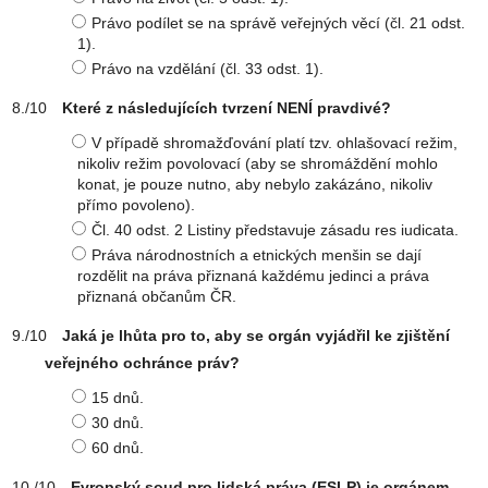
Právo podílet se na správě veřejných věcí (čl. 21 odst.
1).
Právo na vzdělání (čl. 33 odst. 1).
Které z následujících tvrzení NENÍ pravdivé?
V případě shromažďování platí tzv. ohlašovací režim,
nikoliv režim povolovací (aby se shromáždění mohlo
konat, je pouze nutno, aby nebylo zakázáno, nikoliv
přímo povoleno).
Čl. 40 odst. 2 Listiny představuje zásadu res iudicata.
Práva národnostních a etnických menšin se dají
rozdělit na práva přiznaná každému jedinci a práva
přiznaná občanům ČR.
Jaká je lhůta pro to, aby se orgán vyjádřil ke zjištění
veřejného ochránce práv?
15 dnů.
30 dnů.
60 dnů.
Evropský soud pro lidská práva (ESLP) je orgánem