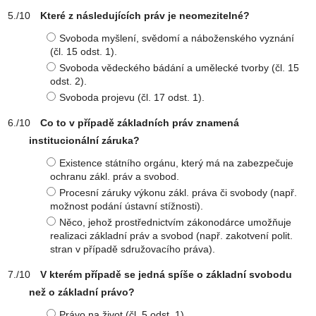
Které z následujících práv je neomezitelné?
Svoboda myšlení, svědomí a náboženského vyznání
(čl. 15 odst. 1).
Svoboda vědeckého bádání a umělecké tvorby (čl. 15
odst. 2).
Svoboda projevu (čl. 17 odst. 1).
Co to v případě základních práv znamená
institucionální záruka?
Existence státního orgánu, který má na zabezpečuje
ochranu zákl. práv a svobod.
Procesní záruky výkonu zákl. práva či svobody (např.
možnost podání ústavní stížnosti).
Něco, jehož prostřednictvím zákonodárce umožňuje
realizaci základní práv a svobod (např. zakotvení polit.
stran v případě sdružovacího práva).
V kterém případě se jedná spíše o základní svobodu
než o základní právo?
Právo na život (čl. 5 odst. 1).