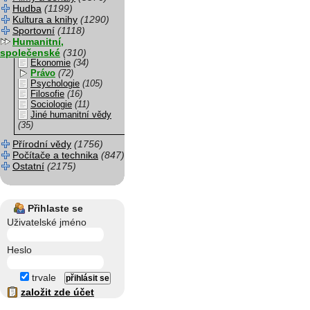
Hudba
(1199)
Kultura a knihy
(1290)
Sportovní
(1118)
Humanitní,
společenské
(310)
Ekonomie
(34)
Právo
(72)
Psychologie
(105)
Filosofie
(16)
Sociologie
(11)
Jiné humanitní vědy
(35)
Přírodní vědy
(1756)
Počítače a technika
(847)
Ostatní
(2175)
Přihlaste se
Uživatelské jméno
Heslo
trvale
založit zde účet