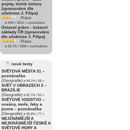
pojmy, teorie ústavy
(zpracováno dle
učebnice J. Filipa)
Právo
ø 40% / 3014 × vyzkoušeno
Ústavní právo - ústavní
základy ČR (zpracováno
dle učebnice J. Filipa)
Právo
ø 52.7% / 1908 × vyzkoušeno
nové testy
SVĚTOVÁ MĚSTA 31 –
poznávačka
(Geografie)
ø 84.1% / 58 ×
SVĚT V OBRAZECH 2 –
BRAZÍLIE
(Geografie)
ø 82.7% / 63 ×
SVĚTOVÉ VODSTVO –
oceány, moře, řeky a
jezera – poznávačka
(Geografie)
ø 85.8% / 77 ×
NEJZNÁMĚJŠÍ A
NEJKRÁSNĚJŠÍ ČESKÉ A
SVĚTOVÉ HORY A