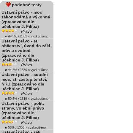
podobné testy
Ústavní právo - moc
zákonodárná a výkonná
(zpracováno dle
učebnice J. Filipa)
Právo
ø 49.3% / 2551 × vyzkoušeno
Ústavní právo - st.
občanství, úvod do zákl.
práv a svobod
(zpracováno dle
učebnice J. Filipa)
Právo
ø 44.8% / 1370 × vyzkoušeno
Ústavní právo - soudní
moc, st. zastupitelství,
NKÚ (zpracováno dle
učebnice J. Filipa)
Právo
ø 50.5% / 1319 × vyzkoušeno
Ústavní právo - polit.
strany, volební právo
(zpracováno dle
učebnice J. Filipa)
Právo
ø 53% / 1355 × vyzkoušeno
Ústavní právo - zákl.