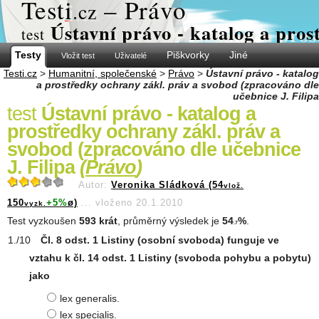
Test
i
– Právo
.cz
Ústavní právo - katalog a pros
test
Testy
Piškvorky
Jiné
Vložit test
Uživatelé
Testi.cz
>
Humanitní, společenské
>
Právo
>
Ústavní právo - katalog
a prostředky ochrany zákl. práv a svobod (zpracováno dle
učebnice J. Filipa
test
Ústavní právo - katalog a
prostředky ochrany zákl. práv a
svobod (zpracováno dle učebnice
J. Filipa
(
Právo
)
Autor:
Veronika Sládková (54
vlož.
150
+5%
ø)
...
vloženo 20.1.2010
vyzk.
Test vyzkoušen
593 krát
, průměrný výsledek je
54
%
.
.7
Čl. 8 odst. 1 Listiny (osobní svoboda) funguje ve
vztahu k čl. 14 odst. 1 Listiny (svoboda pohybu a pobytu)
jako
lex generalis.
lex specialis.