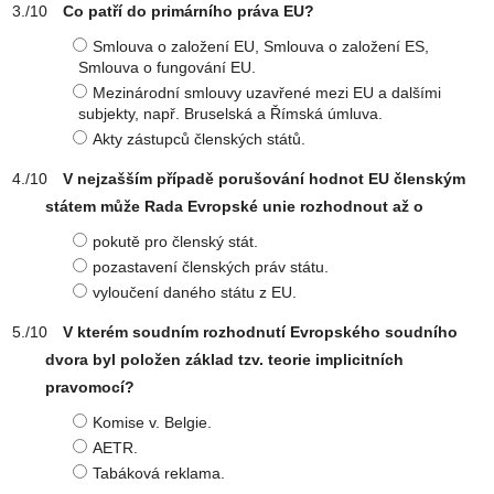
Co patří do primárního práva EU?
Smlouva o založení EU, Smlouva o založení ES,
Smlouva o fungování EU.
Mezinárodní smlouvy uzavřené mezi EU a dalšími
subjekty, např. Bruselská a Římská úmluva.
Akty zástupců členských států.
V nejzašším případě porušování hodnot EU členským
státem může Rada Evropské unie rozhodnout až o
pokutě pro členský stát.
pozastavení členských práv státu.
vyloučení daného státu z EU.
V kterém soudním rozhodnutí Evropského soudního
dvora byl položen základ tzv. teorie implicitních
pravomocí?
Komise v. Belgie.
AETR.
Tabáková reklama.