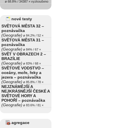
ø 68.8% / 34387 × vyzkoušeno
nové testy
SVĚTOVÁ MĚSTA 32 –
poznávačka
(Geografie)
ø 84.2% / 52 ×
SVĚTOVÁ MĚSTA 31 –
poznávačka
(Geografie)
ø 84% / 67 ×
SVĚT V OBRAZECH 2 –
BRAZÍLIE
(Geografie)
ø 83% / 68 ×
SVĚTOVÉ VODSTVO –
oceány, moře, řeky a
jezera – poznávačka
(Geografie)
ø 85.8% / 78 ×
NEJZNÁMĚJŠÍ A
NEJKRÁSNĚJŠÍ ČESKÉ A
SVĚTOVÉ HORY A
POHOŘÍ – poznávačka
(Geografie)
ø 83.6% / 81 ×
agregace