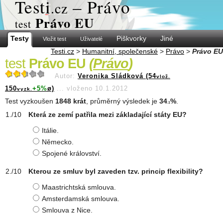
Test
i
– Právo
.cz
Právo EU
test
Testy
Piškvorky
Jiné
Vložit test
Uživatelé
Testi.cz
>
Humanitní, společenské
>
Právo
>
Právo EU
test
Právo EU
(
Právo
)
Autor:
Veronika Sládková (54
vlož.
150
+5%
ø)
...
vloženo 10.1.2012
vyzk.
Test vyzkoušen
1848 krát
, průměrný výsledek je
34
%
.
.1
Která ze zemí patřila mezi základající státy EU?
Itálie.
Německo.
Spojené království.
Kterou ze smluv byl zaveden tzv. princip flexibility?
Maastrichtská smlouva.
Amsterdamská smlouva.
Smlouva z Nice.