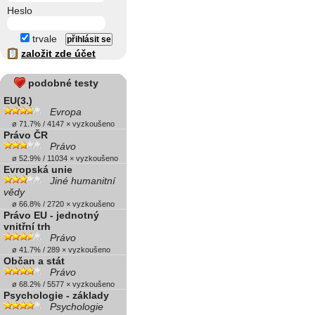
Heslo
trvale
založit zde účet
podobné testy
EU(3.)
Evropa
ø 71.7% / 4147 × vyzkoušeno
Právo ČR
Právo
ø 52.9% / 11034 × vyzkoušeno
Evropská unie
Jiné humanitní
vědy
ø 66.8% / 2720 × vyzkoušeno
Právo EU - jednotný
vnitřní trh
Právo
ø 41.7% / 289 × vyzkoušeno
Občan a stát
Právo
ø 68.2% / 5577 × vyzkoušeno
Psychologie - základy
Psychologie