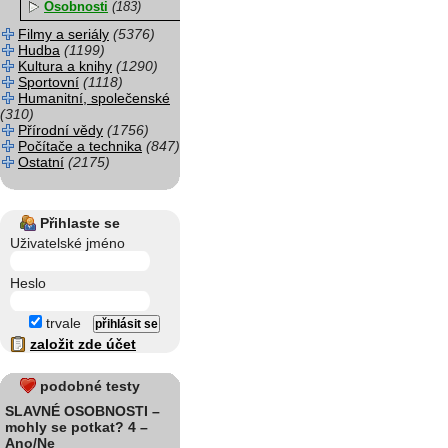
Osobnosti
(183)
Filmy a seriály
(5376)
Hudba
(1199)
Kultura a knihy
(1290)
Sportovní
(1118)
Humanitní, společenské
(310)
Přírodní vědy
(1756)
Počítače a technika
(847)
Ostatní
(2175)
Přihlaste se
Uživatelské jméno
Heslo
trvale
založit zde účet
podobné testy
SLAVNÉ OSOBNOSTI –
mohly se potkat? 4 –
Ano/Ne