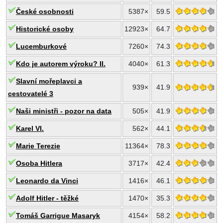
České osobnosti
5387×
59.5
Historické osoby
12923×
64.7
Lucemburkové
7260×
74.3
Kdo je autorem výroku? II.
4040×
61.3
Slavní mořeplavci a
939×
41.9
cestovatelé 3
Naši ministři - pozor na data
505×
41.9
Karel VI.
562×
44.1
Marie Terezie
11364×
78.3
Osoba Hitlera
3717×
42.4
Leonardo da Vinci
1416×
46.1
Adolf Hitler - těžké
1470×
35.3
Tomáš Garrigue Masaryk
4154×
58.2