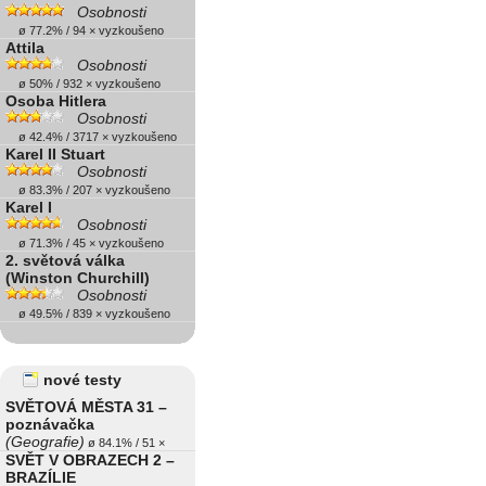
Osobnosti
ø 77.2% / 94 × vyzkoušeno
Attila
Osobnosti
ø 50% / 932 × vyzkoušeno
Osoba Hitlera
Osobnosti
ø 42.4% / 3717 × vyzkoušeno
Karel II Stuart
Osobnosti
ø 83.3% / 207 × vyzkoušeno
Karel I
Osobnosti
ø 71.3% / 45 × vyzkoušeno
2. světová válka
(Winston Churchill)
Osobnosti
ø 49.5% / 839 × vyzkoušeno
nové testy
SVĚTOVÁ MĚSTA 31 –
poznávačka
(Geografie)
ø 84.1% / 51 ×
SVĚT V OBRAZECH 2 –
BRAZÍLIE