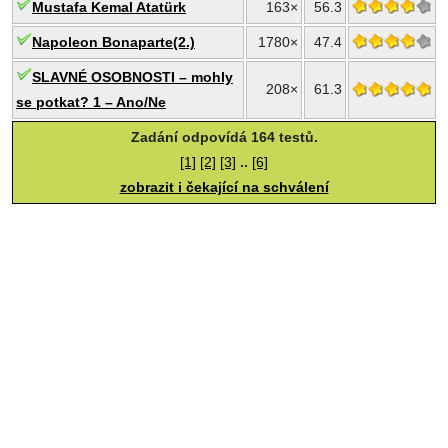
Mustafa Kemal Atatürk
163×
56.3
Napoleon Bonaparte(2.)
1780×
47.4
SLAVNÉ OSOBNOSTI – mohly
208×
61.3
se potkat? 1 – Ano/Ne
Zadání odpovídá 164 testů.
[1]
[2]
[3]
..
[6]
zobrazit i čekající na schválení