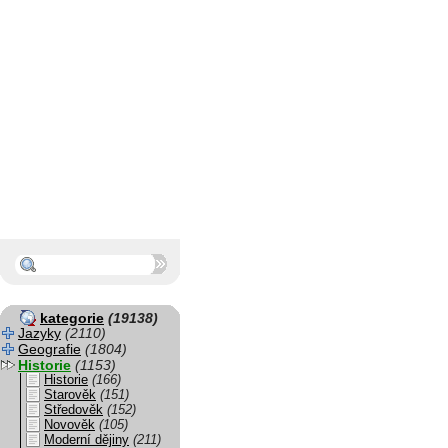
kategorie
(19138)
Jazyky
(2110)
Geografie
(1804)
Historie
(1153)
Historie
(166)
Starověk
(151)
Středověk
(152)
Novověk
(105)
Moderní dějiny
(211)