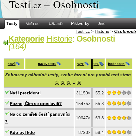
Test
i
– Osobnosti
.cz
Testy
Piškvorky
Jiné
Vložit test
Uživatelé
Testi.cz
>
Historie
>
Osobnosti
Kategorie
Historie
:
Osobnosti
(164)
nové
název testu
hodnocení
vyzk.
Ø %
Zobrazeny náhodné testy, zvolte řazení pro procházení stran
[1]
[2]
[3]
..
[6]
Naši prezidenti
31150×
55.2
Poznej Čím se proslavili?
15475×
55.3
Na co zemřeli čeští panovníci
10647×
63.3
?
Kdo byl kdo
8723×
58.4