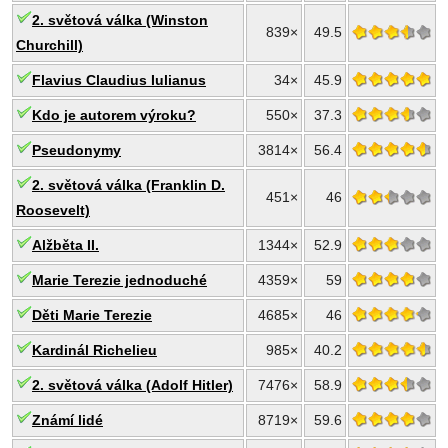
2. světová válka (Winston
839×
49.5
Churchill)
Flavius Claudius Iulianus
34×
45.9
Kdo je autorem výroku?
550×
37.3
Pseudonymy
3814×
56.4
2. světová válka (Franklin D.
451×
46
Roosevelt)
Alžběta II.
1344×
52.9
Marie Terezie jednoduché
4359×
59
Děti Marie Terezie
4685×
46
Kardinál Richelieu
985×
40.2
2. světová válka (Adolf Hitler)
7476×
58.9
Známí lidé
8719×
59.6