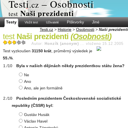
Test
i
– Osobnosti
.cz
Naši prezidenti
test
Testy
Piškvorky
Jiné
Vložit test
Uživatelé
Testi.cz
>
Historie
>
Osobnosti
>
Naši prezidenti
test
Naši prezidenti
(
Osobnosti
)
Autor:
Honzík (
anonym
)
...
vloženo 15.12.2005
Test vyzkoušen
31150 krát
, průměrný výsledek je
55
%
.
.2
Byla v našich dějinách někdy prezidentkou státu žena?
Ne
Ano
Ano, ale jen formálně
Posledním prezidentem Československé socialistické
republiky (ČSSR) byl:
Gustáv Husák
Václav Havel
Antonín Zápotocký