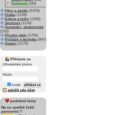
Osobnosti
(183)
Filmy a seriály
(5376)
Hudba
(1199)
Kultura a knihy
(1290)
Sportovní
(1118)
Humanitní, společenské
(310)
Přírodní vědy
(1756)
Počítače a technika
(847)
Ostatní
(2175)
Přihlaste se
Uživatelské jméno
Heslo
trvale
založit zde účet
podobné testy
Na co zemřeli čeští
panovníci ?