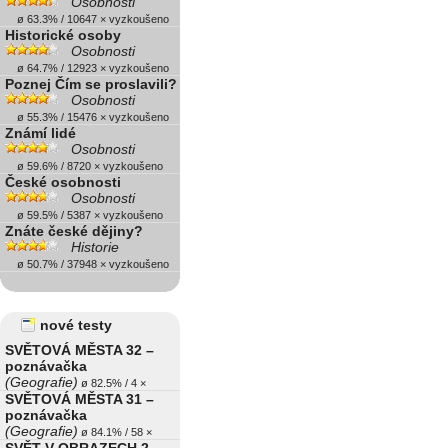
Osobnosti
ø 63.3% / 10647 × vyzkoušeno
Historické osoby
Osobnosti
ø 64.7% / 12923 × vyzkoušeno
Poznej Čím se proslavili?
Osobnosti
ø 55.3% / 15476 × vyzkoušeno
Známí lidé
Osobnosti
ø 59.6% / 8720 × vyzkoušeno
České osobnosti
Osobnosti
ø 59.5% / 5387 × vyzkoušeno
Znáte české dějiny?
Historie
ø 50.7% / 37948 × vyzkoušeno
nové testy
SVĚTOVÁ MĚSTA 32 –
poznávačka
(Geografie)
ø 82.5% / 4 ×
SVĚTOVÁ MĚSTA 31 –
poznávačka
(Geografie)
ø 84.1% / 58 ×