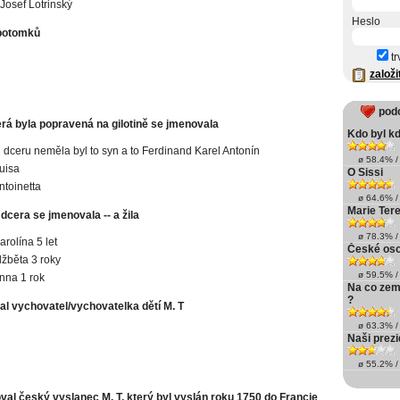
Josef Lotrinský
Heslo
 potomků
tr
založi
pod
erá byla popravená na gilotině se jmenovala
Kdo byl k
 dceru neměla byl to syn a to Ferdinand Karel Antonín
ø 58.4% / 
uisa
O Sissi
ntoinetta
ø 64.6% / 
Marie Tere
í dcera se jmenovala -- a žila
ø 78.3% / 
arolína 5 let
České oso
lžběta 3 roky
ø 59.5% / 
nna 1 rok
Na co zemř
?
al vychovatel/vychovatelka dětí M. T
ø 63.3% / 
Naši prezi
ø 55.2% / 
val český vyslanec M. T. který byl vyslán roku 1750 do Francie