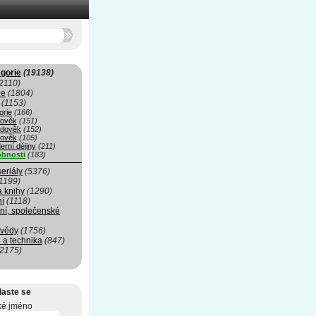
gorie
(19138)
2110)
ie
(1804)
(1153)
orie
(166)
rověk
(151)
edověk
(152)
ověk
(105)
erní dějiny
(211)
bnosti
(183)
seriály
(5376)
1199)
a knihy
(1290)
ní
(1118)
ní, společenské
 vědy
(1756)
 a technika
(847)
(2175)
laste se
ké jméno