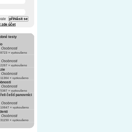
vale
t zde účet
obné testy
do
Osobnosti
8723 × vyzkoušeno
Osobnosti
2267 × vyzkoušeno
zie
Osobnosti
11364 × vyzkoušeno
bnosti
Osobnosti
5387 × vyzkoušeno
eli čeští panovníci
Osobnosti
10647 × vyzkoušeno
denti
Osobnosti
31150 × vyzkoušeno