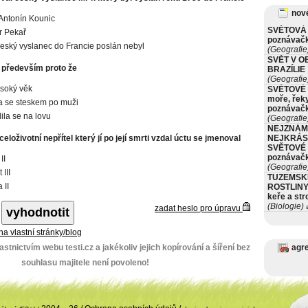
nové
Antonín Kounic
SVĚTOVÁ 
r Pekař
poznávač
eský vyslanec do Francie poslán nebyl
(Geografie
SVĚT V O
a především proto že
BRAZÍLIE
(Geografie
soký věk
SVĚTOVÉ 
moře, řeky
a se steskem po muži
poznávač
ila se na lovu
(Geografie
NEJZNÁM
 celoživotní nepřítel který jí po její smrti vzdal úctu se jmenoval
NEJKRÁS
SVĚTOVÉ 
poznávač
II
(Geografie
 III
TUZEMSK
 II
ROSTLINY 
keře a st
(Biologie)
ø
zadat heslo pro úpravu
 na vlastní stránky/blog
stnictvím webu testi.cz a jakékoliv jejich kopírování a šíření bez
agr
souhlasu majitele není povoleno!