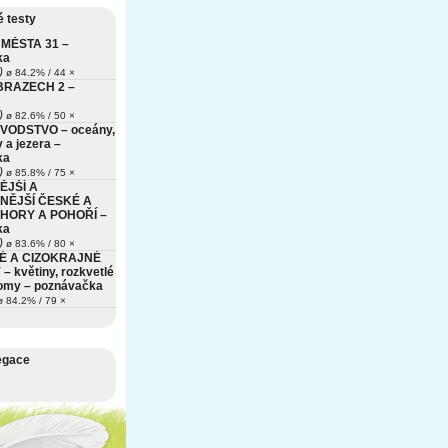
 testy
MĚSTA 31 –
ka
)
ø 84.2% / 44 ×
BRAZECH 2 –
)
ø 82.6% / 50 ×
VODSTVO – oceány,
 a jezera –
ka
)
ø 85.8% / 75 ×
ĚJŠÍ A
NĚJŠÍ ČESKÉ A
HORY A POHOŘÍ –
ka
)
ø 83.6% / 80 ×
É A CIZOKRAJNÉ
– květiny, rozkvetlé
romy – poznávačka
 84.2% / 79 ×
egace