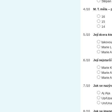
Štěpán 
M. T. měla --
16
15
14
Její dcera kt
takovou
Marie L
Marie A
Její nejstarš
Marie K
Marie A
Marie A
Jak se nazýv
Aj /Aja
Up/Upa
Un/Una
Jak se jmeno