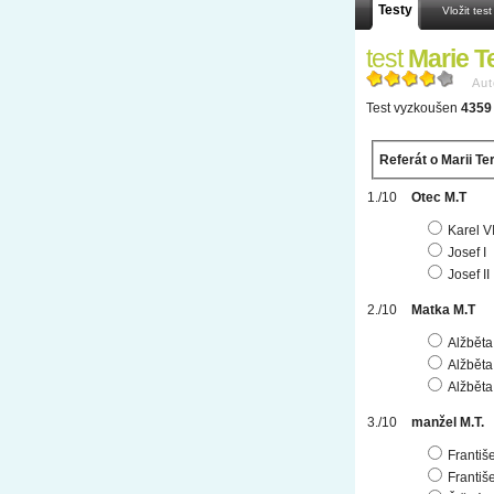
Testy
Vložit test
test
Marie T
Aut
Test vyzkoušen
4359 
Referát o Marii Te
Otec M.T
Karel V
Josef I
Josef II
Matka M.T
Alžběta
Alžběta
Alžběta
manžel M.T.
Františ
Františ