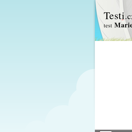
Test
i
.c
Marie
test