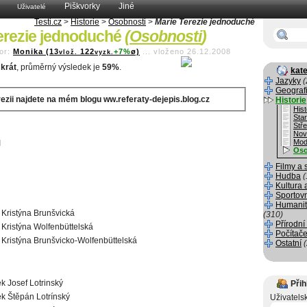
Piškvorky
Jiné
Uživatelé
Testi.cz
>
Historie
>
Osobnosti
>
Marie Terezie jednoduché
erezie jednoduché
(
Osobnosti
)
or:
Monika (13
122
+7%
ø)
...
vloženo 26.12.2008
vlož.
vyzk.
krát
, průměrný výsledek je
59%
.
kate
Jazyky
(
Geograf
rezii najdete na mém blogu ww.referaty-dejepis.blog.cz
Historie
Hist
Sta
Stř
Nov
Mod
I
Oso
Filmy a 
Hudba
(
Kultura 
Sportov
Humanit
 Kristýna Brunšvická
(310)
Přírodní
 Kristýna Wolfenbüttelská
Počítače
 Kristýna Brunšvicko-Wolfenbüttelská
Ostatní
ek Josef Lotrinský
Přih
ek Štěpán Lotrínský
Uživatels