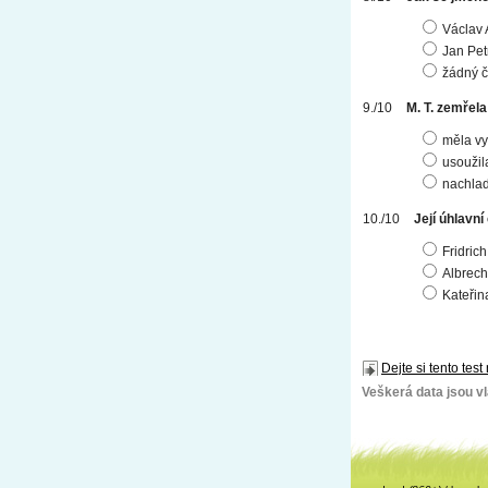
Václav 
Jan Pet
žádný č
M. T. zemřel
měla vy
usoužil
nachlad
Její úhlavní
Fridrich 
Albrecht
Kateřina
Dejte si tento test
Veškerá data jsou vla